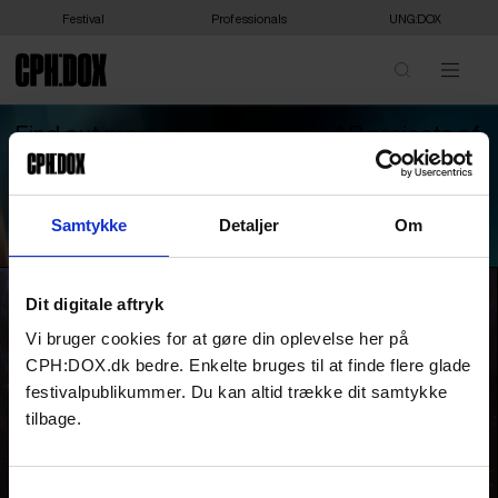
Festival
Professionals
UNG:DOX
Find out more about the CPH:LAB projects of
2025/2026 and 2024/2025
Samtykke
Detaljer
Om
2024-2025 CPH:LAB PROJECTS
Dit digitale aftryk
Vi bruger cookies for at gøre din oplevelse her på
CPH:DOX.dk bedre. Enkelte bruges til at finde flere glade
festivalpublikummer. Du kan altid trække dit samtykke
tilbage.
CPH:LAB PROJECTS
Samtykkevalg