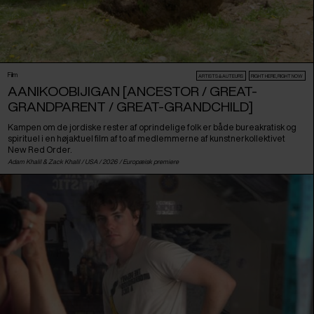
Film
ARTISTS & AUTEURS
RIGHT HERE, RIGHT NOW
AANIKOOBIJIGAN [ANCESTOR / GREAT-
GRANDPARENT / GREAT-GRANDCHILD]
Kampen om de jordiske rester af oprindelige folk er både bureakratisk og
spirituel i en højaktuel film af to af medlemmerne af kunstnerkollektivet
New Red Order.
Adam Khalil & Zack Khalil /
USA
/ 2026 /
Europæisk premiere