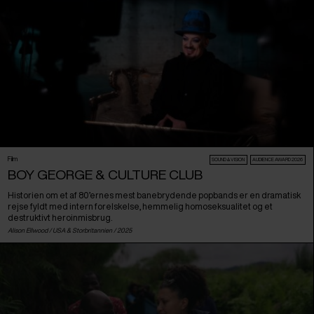
Film
SOUND & VISION
AUDIENCE AWARD 2026
BOY GEORGE & CULTURE CLUB
Historien om et af 80’ernes mest banebrydende popbands er en dramatisk
rejse fyldt med intern forelskelse, hemmelig homoseksualitet og et
destruktivt heroinmisbrug.
Alison Ellwood /
USA
&
Storbritannien
/ 2025