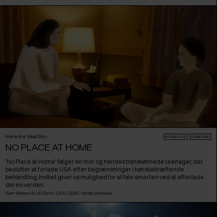
Interactive Visual Story
INTERACTIVE
EXHIBITIONS
NO PLACE AT HOME
'No Place at Home' følger en mor og hendes transkønnede teenager, der
beslutter at forlade USA efter begrænsninger i kønsbekræftende
behandling, hvilket giver os mulighed for at føle smerten ved at efterlade
deres verden.
Sam Wolson & Lilli Carré /
USA
/ 2025 /
dansk premiere