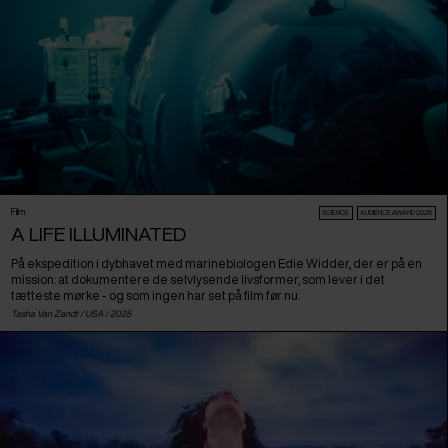
Film
SCIENCE
AUDIENCE AWARD 2026
A LIFE ILLUMINATED
På ekspedition i dybhavet med marinebiologen Edie Widder, der er på en
mission: at dokumentere de selvlysende livsformer, som lever i det
tætteste mørke - og som ingen har set på film før nu.
Tasha Van Zandt /
USA
/ 2025