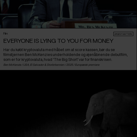
Film
URGENT MATTERS
EVERYONE IS LYING TO YOU FOR MONEY
Har du købt kryptovaluta med håbet om at score kassen, bør du se
filmstjernen Ben McKenzies underholdende og øjenåbnende debutfilm,
som er for kryptovaluta, hvad ‘The Big Short’ var for finanskrisen.
Ben McKenzie /
USA
,
El Salvador
&
Storbritannien
/ 2025 /
Europæisk premiere