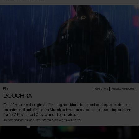
Film
PARAFICTIONS
AUDIENCE AWARD 2026
BOUCHRA
En af årets mest originale film - og helt klart den mest cool og sexede! - er
en animeret autofiktion fra Marokko, hvor en queer filmskaber ringer hjem
fra NYC til sin mor i Casablanca for at tale ud.
Meriem Bennani & Orian Barki /
Italien
,
Marokko
&
USA
/ 2025