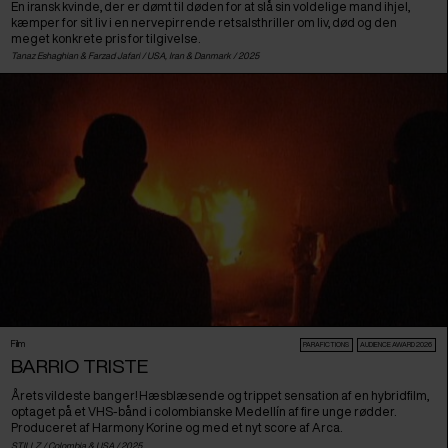
En iransk kvinde, der er dømt til døden for at slå sin voldelige mand ihjel,
kæmper for sit liv i en nervepirrende retsalsthriller om liv, død og den
meget konkrete pris for tilgivelse.
Tanaz Eshaghian & Farzad Jafari /
USA
,
Iran
&
Danmark
/ 2025
Film
PARAFICTIONS
AUDIENCE AWARD 2026
BARRIO TRISTE
Årets vildeste banger! Hæsblæsende og trippet sensation af en hybridfilm,
optaget på et VHS-bånd i colombianske Medellín af fire unge rødder.
Produceret af Harmony Korine og med et nyt score af Arca.
STILLZ /
Colombia
&
USA
/ 2025