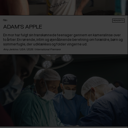
Film
HIGHLIGHTS
ADAM’S APPLE
En mor har fulgt sin transkønnede teenager gennem en kameralinse over
to årtier. En rørende, intim og øjenåbnende beretning om forældre, børn og
sommerfugle, der udklækkes og folder vingerne ud.
Amy Jenkins /
USA
/ 2026 /
International Premiere