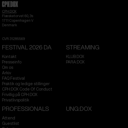
CPH:DOX
Flæsketorvet 60, 3s
1711
Copenhagen V
Denmark
CVR
31285569
FESTIVAL 2026 DA
STREAMING
Kontakt
KLUB:DOX
Presseinfo
PARA:DOX
Om os
Arkiv
FAQ Festival
Praktik og ledige stillinger
CPH:DOX Code Of Conduct
Frivillig på CPH:DOX
Privatlivspolitik
PROFESSIONALS
UNG:DOX
Attend
Guestlist