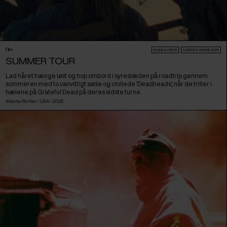
Film
SOUND & VISION
AUDIENCE AWARD 2026
SUMMER TOUR
Lad håret hænge løst og hop ombord i syreslæden på roadtrip gennem
sommeren med to vanvittigt søde og chillede ’Deadheads’, når de triller i
hælene på Grateful Dead på deres sidste turne.
Mischa Richter /
USA
/ 2025