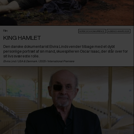
Film
NORDIC:DOX KONKURRENCE
AUDIENCE AWARD 2026
KING HAMLET
Den danske dokumentarist Elvira Linds vender tilbage med et dybt
personlige portræt af sin mand, skuespilleren Oscar Isaac, der står over for
sit livs sværeste rolle.
Elvira Lind /
USA
&
Danmark
/ 2025 /
International Premiere