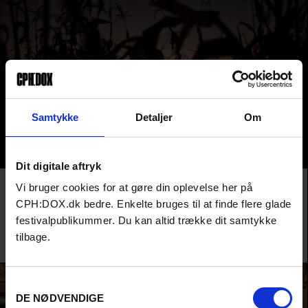
Samtykke
Detaljer
Om
Dit digitale aftryk
Film
HIGHLIGHTS
AUDIENCE AWARD 2026
Vi bruger cookies for at gøre din oplevelse her på
JARIPEO
CPH:DOX.dk bedre. Enkelte bruges til at finde flere glade
Bag et mexicansk rodeo-shows hypermaskuline ritualer pulserer et skjult
festivalpublikummer. Du kan altid trække dit samtykke
queer-begær. Et festival-hit om performativ maskulinitet og
tilbage.
underbevidsthedens længsler.
Efraín Mojica & Rebecca Zweig /
USA
,
Mexico
&
Storbritannien
/ 2026
Samtykkevalg
DE NØDVENDIGE