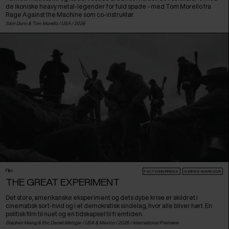
de ikoniske heavy metal-legender for fuld spade - med Tom Morello fra
Rage Against the Machine som co-instruktør.
Sam Dunn & Tom Morello /
USA
/ 2026
Film
F:ACT KONKURRENCE
AUDIENCE AWARD 2026
THE GREAT EXPERIMENT
Det store, amerikanske eksperiment og dets dybe krise er skildret i
cinematisk sort-hvid og i et demokratisk sindelag, hvor alle bliver hørt. En
politisk film til nuet og en tidskapsel til fremtiden.
Stephen Maing & Eric Daniel Metzgar /
USA
&
Mexico
/ 2026 /
International Premiere