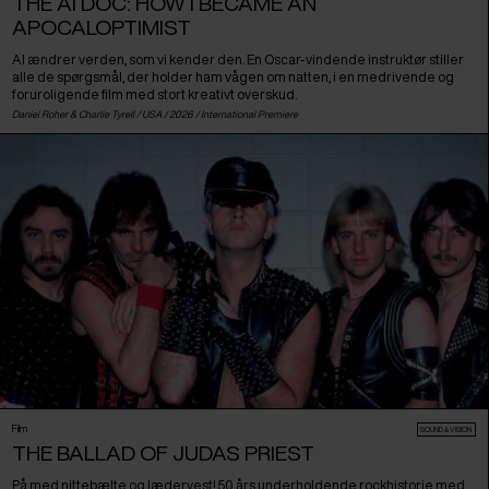
THE AI DOC: HOW I BECAME AN
APOCALOPTIMIST
AI ændrer verden, som vi kender den. En Oscar-vindende instruktør stiller
alle de spørgsmål, der holder ham vågen om natten, i en medrivende og
foruroligende film med stort kreativt overskud.
Daniel Roher & Charlie Tyrell /
USA
/ 2026 /
International Premiere
Film
SOUND & VISION
THE BALLAD OF JUDAS PRIEST
På med nittebælte og lædervest! 50 års underholdende rockhistorie med