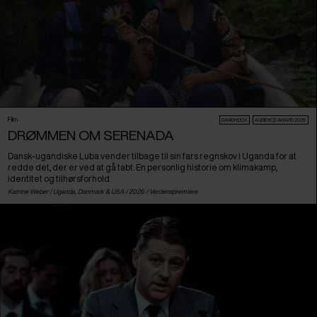
Film
DANISH:DOX
AUDIENCE AWARD 2026
DRØMMEN OM SERENADA
Dansk-ugandiske Luba vender tilbage til sin fars regnskov i Uganda for at
redde det, der er ved at gå tabt. En personlig historie om klimakamp,
identitet og tilhørsforhold.
Katrine Weber /
Uganda
,
Danmark
&
USA
/ 2026 /
Verdenspremiere