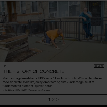
Film
HIGHLIGHTS
THE HISTORY OF CONCRETE
Manden bag den elskede HBO-serie ‘How To with John Wilson' debuterer
med sin første spillefilm, en hylemorsom og skæv undersøgelse af et
fundamentalt element i bylivet: beton.
John Wilson /
USA
/ 2026 /
International Premiere
1
2
>