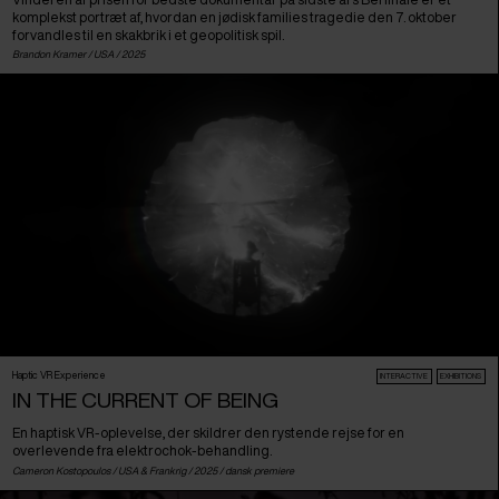
komplekst portræt af, hvordan en jødisk families tragedie den 7. oktober
forvandles til en skakbrik i et geopolitisk spil.
Brandon Kramer /
USA
/ 2025
Haptic VR Experience
INTERACTIVE
EXHIBITIONS
IN THE CURRENT OF BEING
En haptisk VR-oplevelse, der skildrer den rystende rejse for en
overlevende fra elektrochok-behandling.
Cameron Kostopoulos /
USA
&
Frankrig
/ 2025 /
dansk premiere