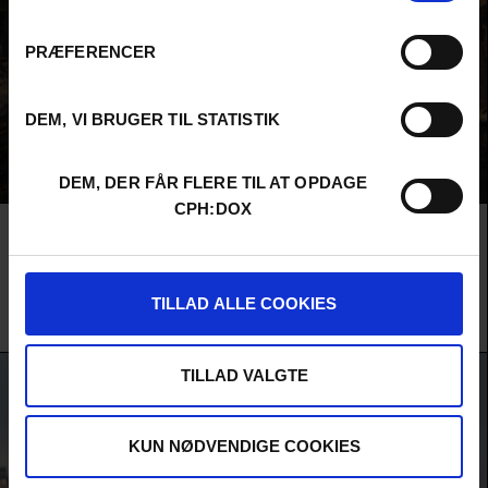
PRÆFERENCER
DEM, VI BRUGER TIL STATISTIK
DEM, DER FÅR FLERE TIL AT OPDAGE
CPH:DOX
Film
RIGHT HERE, RIGHT NOW
F:ACT KONKURRENCE
JUST LOOK UP
Michael Greenberg er en trodsig ung visionær og klimaaktivist i USA. Med
stand-upkomikerens timing, lynende intelligens og karisma som en ung Bob
TILLAD ALLE COOKIES
Dylan, samler han en generation i kampen for en fremtid, der er til at leve i.
Emma Wall & Betsy Hershey /
USA
&
Danmark
/ 2026 /
Verdenspremiere
TILLAD VALGTE
KUN NØDVENDIGE COOKIES