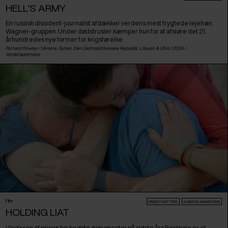
HELL’S ARMY
En russisk dissident-journalist afdækker verdens mest frygtede lejehær,
Wagner-gruppen. Under dødstrusler kæmper hun for at afsløre det 21.
århundredes nye former for krigsførelse.
Richard Rowley /
Ukraine
,
Syrien
,
Den Centralafrikanske Republik
,
Litauen
&
USA
/ 2026 /
Verdenspremiere
Film
URGENT MATTERS
AUDIENCE AWARD 2026
HOLDING LIAT
Vinderen af prisen for bedste dokumentar på sidste års Berlinale er et