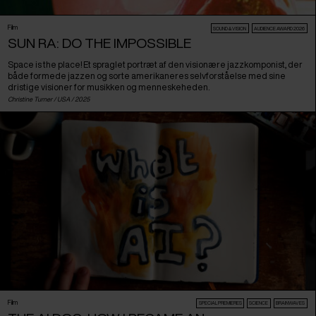
Film
SOUND & VISION
AUDIENCE AWARD 2026
SUN RA: DO THE IMPOSSIBLE
Space is the place! Et spraglet portræt af den visionære jazzkomponist, der
både formede jazzen og sorte amerikaneres selvforståelse med sine
dristige visioner for musikken og menneskeheden.
Christine Turner /
USA
/ 2025
Film
SPECIAL PREMIERES
SCIENCE
BRAINWAVES