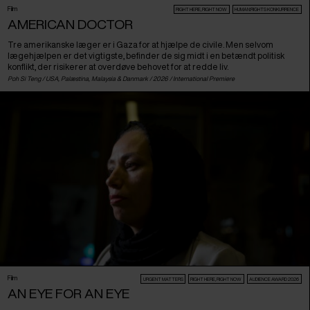
Film
RIGHT HERE, RIGHT NOW
HUMAN:RIGHTS KONKURRENCE
AMERICAN DOCTOR
Tre amerikanske læger er i Gaza for at hjælpe de civile. Men selvom
lægehjælpen er det vigtigste, befinder de sig midt i en betændt politisk
konflikt, der risikerer at overdøve behovet for at redde liv.
Poh Si Teng /
USA
,
Palæstina
,
Malaysia
&
Danmark
/ 2026 /
International Premiere
Film
URGENT MATTERS
RIGHT HERE, RIGHT NOW
AUDIENCE AWARD 2026
AN EYE FOR AN EYE