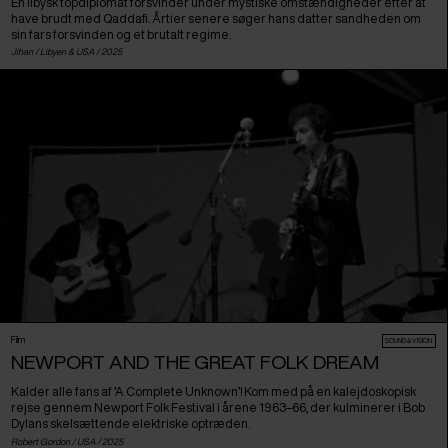
En libysk topdiplomat forsvinder under mystiske omstændigheder efter at
have brudt med Qaddafi. Årtier senere søger hans datter sandheden om
sin fars forsvinden og et brutalt regime.
Jihan /
Libyen
&
USA
/ 2025
Film
SOUND & VISION
NEWPORT AND THE GREAT FOLK DREAM
Kalder alle fans af ’A Complete Unknown’! Kom med på en kalejdoskopisk
rejse gennem Newport Folk Festival i årene 1963–66, der kulminerer i Bob
Dylans skelsættende elektriske optræden.
Robert Gordon /
USA
/ 2025