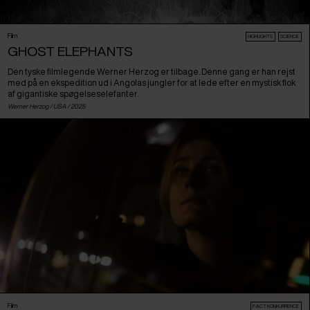
Film
HIGHLIGHTS
SCIENCE
GHOST ELEPHANTS
Den tyske filmlegende Werner Herzog er tilbage. Denne gang er han rejst
med på en ekspedition ud i Angolas jungler for at lede efter en mystisk flok
af gigantiske spøgelseselefanter.
Werner Herzog /
USA
/ 2025
Film
F:ACT KONKURRENCE