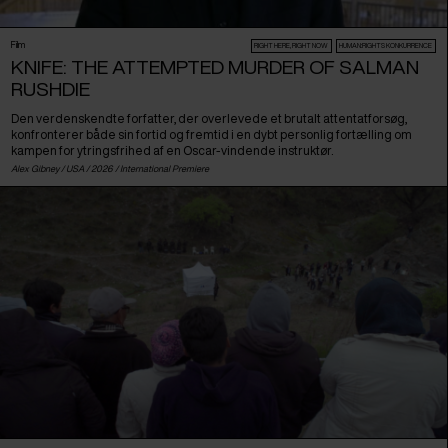
Film
RIGHT HERE, RIGHT NOW
HUMAN:RIGHTS KONKURRENCE
KNIFE: THE ATTEMPTED MURDER OF SALMAN
RUSHDIE
Den verdenskendte forfatter, der overlevede et brutalt attentatforsøg,
konfronterer både sin fortid og fremtid i en dybt personlig fortælling om
kampen for ytringsfrihed af en Oscar-vindende instruktør.
Alex Gibney /
USA
/ 2026 /
International Premiere