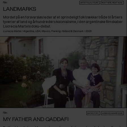
Film
ARTISTS & AUTEURS
RIGHT HERE, RIGHT NOW
LANDMARKS
Mordet på en forsvarsløs leder af et oprindeligt folk trækker tråde til årtiers
tyverier af land og århundreders kolonialisme, i den argentinske filmskaber
Lucrecia Martels doku-debut.
Lucrecia Martel /
Argentina
,
USA
,
Mexico
,
Frankrig
,
Holland
&
Danmark
/ 2025
Film
BACKSTORY
AUDIENCE AWARD 2026
MY FATHER AND QADDAFI