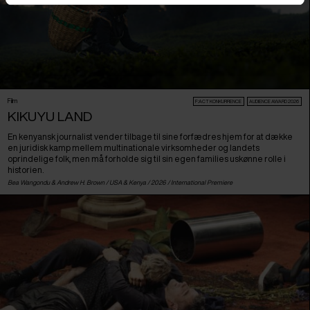
Film
F:ACT KONKURRENCE
AUDIENCE AWARD 2026
KIKUYU LAND
En kenyansk journalist vender tilbage til sine forfædres hjem for at dække
en juridisk kamp mellem multinationale virksomheder og landets
oprindelige folk, men må forholde sig til sin egen families uskønne rolle i
historien.
Bea Wangondu & Andrew H. Brown /
USA
&
Kenya
/ 2026 /
International Premiere