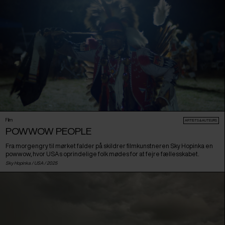
Film
ARTISTS & AUTEURS
POWWOW PEOPLE
Fra morgengry til mørket falder på skildrer filmkunstneren Sky Hopinka en
powwow, hvor USAs oprindelige folk mødes for at fejre fællesskabet.
Sky Hopinka /
USA
/ 2025