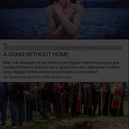
Film
DOC ALLIANCE AWARD
RIGHT HERE, RIGHT NOW
HOVEDKONKURRENCE
FIPRESCI KRITIKERPRISEN
AUDIENCE AWARD 2026
A SONG WITHOUT HOME
Efter 11 år indespærret i sin families hjem flygter Adelina fra en georgisk
landsby til Wien for at kunne være sig selv, men selv i eksil kaster fortiden
lange skygger. Et filmkunstnerisk gennembrud af en debut.
Rati Tsiteladze /
Georgien
&
USA
/ 2026 /
Verdenspremiere