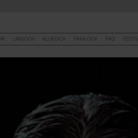
RK
UNG:DOX
KLUB:DOX
PARA:DOX
FAQ
FESTI