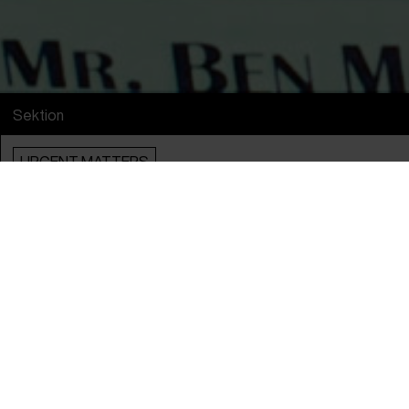
Sektion
URGENT MATTERS
Info
Engelsk Titel
Everyone Is Lying To You For Money
Original Titel
Everyone Is Lying To You For Money
Instruktør
Ben McKenzie
Producere
Giorgio Angelini & Ben McKenzie
Kamera
Giorgio Angelini, Matthew Akers &
Victor Peña
Klippere
Drew Blatman & Jennifer Mackie