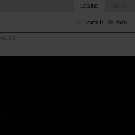
LOG IND
DA
/
EN
Marts 11. – 22. 2026
VALPAS