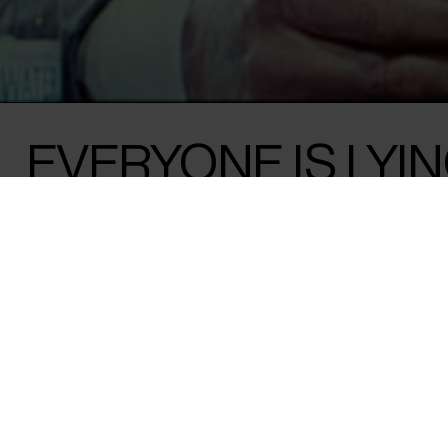
EVERYONE IS LYI
FOR MONEY
Ben McKenzie /
USA
,
El Salvador
&
Storbritannien
/ 2025 /
Eu
Har du købt kryptovaluta med håbet om 
bør du se filmstjernen Ben McKenzies u
øjenåbnende debutfilm, som er for krypto
Big Short’ var for finanskrisen.
Hvis du endnu ikke ved, hvad kryptovaluta betyder, er du må