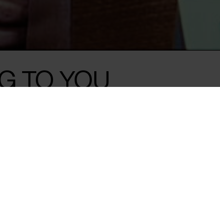
NG TO YOU
ropæisk premiere
/ 90 min
at score kassen,
nderholdende og
valuta, hvad ‘The
ske blandt de heldige. I