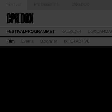
Festival
Professionals
UNG:DOX
FESTIVALPROGRAMMET
KALENDER
DOX:DANMA
Film
Events
Biografer
INTER:ACTIVE