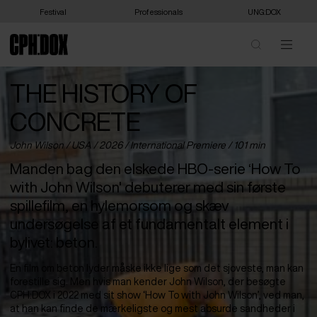
Festival
Professionals
UNG:DOX
THE HISTORY OF
CONCRETE
John Wilson /
USA
/ 2026 /
International Premiere
/ 101 min
Manden bag den elskede HBO-serie ‘How To
with John Wilson' debuterer med sin første
spillefilm, en hylemorsom og skæv
undersøgelse af et fundamentalt element i
bylivet: beton.
En film om beton lyder måske ikke lige som det sjoveste, man kan
forestille sig. Men hvis man kender John Wilson, der besøgte
CPH:DOX i 2022 med sit show ‘How To with John Wilson’, ved man,
at han kan finde de mærkeligste og mest absurde sandheder i