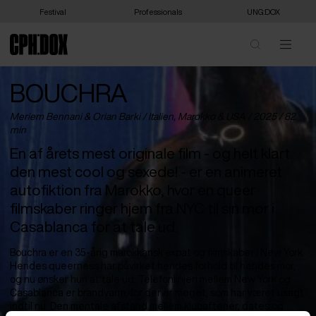
Festival
Professionals
UNG:DOX
BOUCHRA
Meriem Bennani & Orian Barki /
Italien
,
Marokko
&
USA
/ 2025 / 82
min
En af årets mest originale film - og helt klart
den mest cool og sexede! - er en animeret
autofiktion fra Marokko, hvor en queer
filmskaber ringer hjem fra NYC til sin mor i
Casablanca for at tale ud.
Bouchra er en 35-årig marokkansk expat og filmskaber i New York.
Hendes queerness har påvirket hendes forhold til hendes mor,
og nu ønsker hun at tale ud. Telefonlinjen mellem New York og
Casablanca er brandvarm, for der er meget, som har været usagt
indtil nu. Den mentale afstand mellem klubaftener, dates og