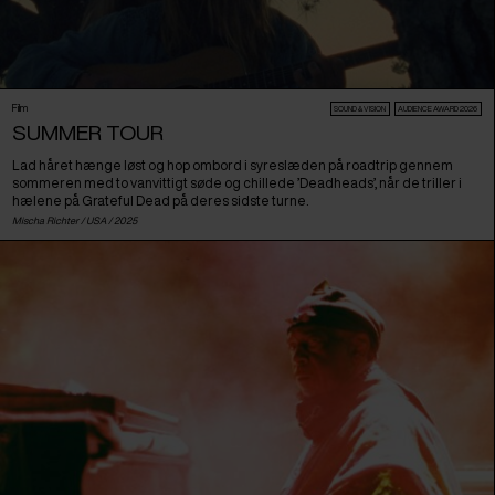
Film
SOUND & VISION
AUDIENCE AWARD 2026
SUMMER TOUR
Lad håret hænge løst og hop ombord i syreslæden på roadtrip gennem
sommeren med to vanvittigt søde og chillede ’Deadheads’, når de triller i
hælene på Grateful Dead på deres sidste turne.
Mischa Richter /
USA
/ 2025