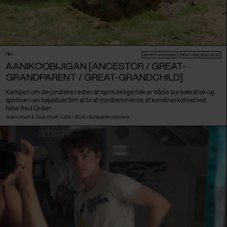
Film
ARTISTS & AUTEURS
RIGHT HERE, RIGHT NOW
AANIKOOBIJIGAN [ANCESTOR / GREAT-
GRANDPARENT / GREAT-GRANDCHILD]
Kampen om de jordiske rester af oprindelige folk er både bureakratisk og
spirituel i en højaktuel film af to af medlemmerne af kunstnerkollektivet
New Red Order.
Adam Khalil & Zack Khalil /
USA
/ 2026 /
Europæisk premiere