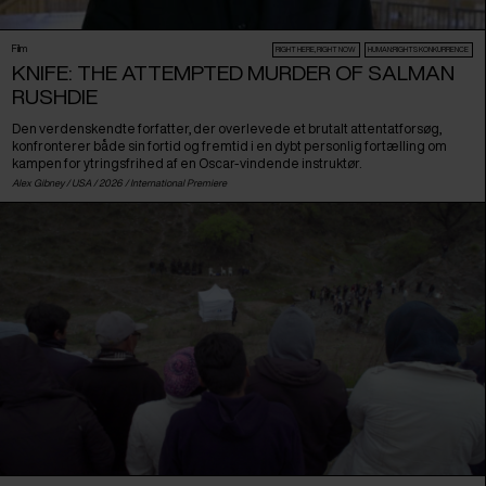
Film
RIGHT HERE, RIGHT NOW
HUMAN:RIGHTS KONKURRENCE
KNIFE: THE ATTEMPTED MURDER OF SALMAN
RUSHDIE
Den verdenskendte forfatter, der overlevede et brutalt attentatforsøg,
konfronterer både sin fortid og fremtid i en dybt personlig fortælling om
kampen for ytringsfrihed af en Oscar-vindende instruktør.
Alex Gibney /
USA
/ 2026 /
International Premiere