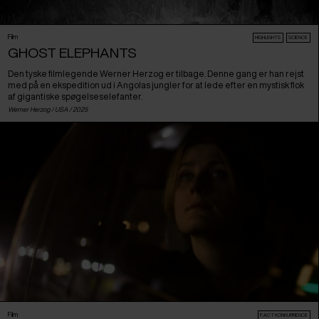
Film
HIGHLIGHTS
SCIENCE
GHOST ELEPHANTS
Den tyske filmlegende Werner Herzog er tilbage. Denne gang er han rejst
med på en ekspedition ud i Angolas jungler for at lede efter en mystisk flok
af gigantiske spøgelseselefanter.
Werner Herzog /
USA
/ 2025
Film
F:ACT KONKURRENCE