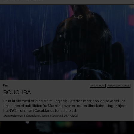
Film
PARAFICTIONS
AUDIENCE AWARD 2026
BOUCHRA
En af årets mest originale film - og helt klart den mest cool og sexede! - er
en animeret autofiktion fra Marokko, hvor en queer filmskaber ringer hjem
fra NYC til sin mor i Casablanca for at tale ud.
Meriem Bennani & Orian Barki /
Italien
,
Marokko
&
USA
/ 2025