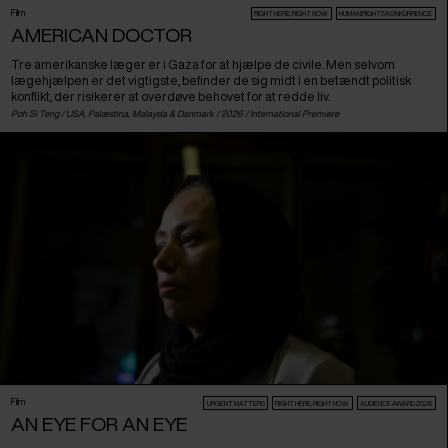
Film
RIGHT HERE, RIGHT NOW
HUMAN:RIGHTS KONKURRENCE
AMERICAN DOCTOR
Tre amerikanske læger er i Gaza for at hjælpe de civile. Men selvom
lægehjælpen er det vigtigste, befinder de sig midt i en betændt politisk
konflikt, der risikerer at overdøve behovet for at redde liv.
Poh Si Teng /
USA
,
Palæstina
,
Malaysia
&
Danmark
/ 2026 /
International Premiere
Film
URGENT MATTERS
RIGHT HERE, RIGHT NOW
AUDIENCE AWARD 2026
AN EYE FOR AN EYE