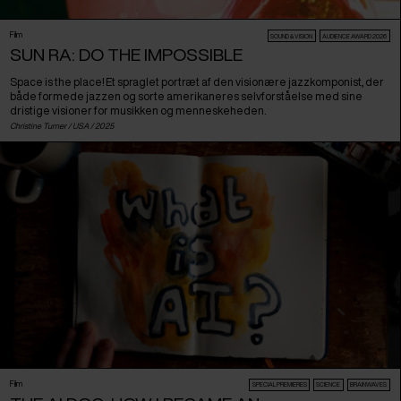
Film
SOUND & VISION
AUDIENCE AWARD 2026
SUN RA: DO THE IMPOSSIBLE
Space is the place! Et spraglet portræt af den visionære jazzkomponist, der
både formede jazzen og sorte amerikaneres selvforståelse med sine
dristige visioner for musikken og menneskeheden.
Christine Turner /
USA
/ 2025
Film
SPECIAL PREMIERES
SCIENCE
BRAINWAVES