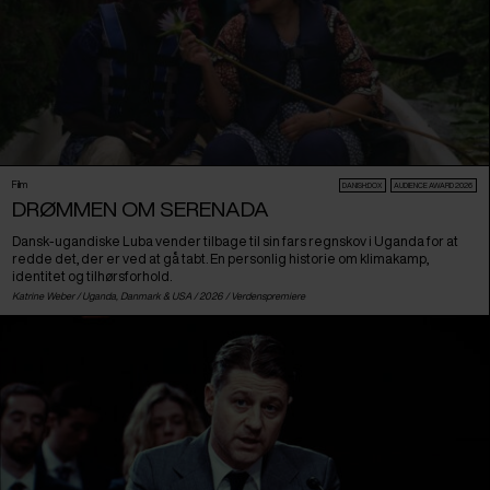
Film
DANISH:DOX
AUDIENCE AWARD 2026
DRØMMEN OM SERENADA
Dansk-ugandiske Luba vender tilbage til sin fars regnskov i Uganda for at
redde det, der er ved at gå tabt. En personlig historie om klimakamp,
identitet og tilhørsforhold.
Katrine Weber /
Uganda
,
Danmark
&
USA
/ 2026 /
Verdenspremiere