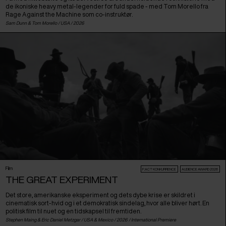
de ikoniske heavy metal-legender for fuld spade - med Tom Morello fra
Rage Against the Machine som co-instruktør.
Sam Dunn & Tom Morello /
USA
/ 2026
Film
F:ACT KONKURRENCE
AUDIENCE AWARD 2026
THE GREAT EXPERIMENT
Det store, amerikanske eksperiment og dets dybe krise er skildret i
cinematisk sort-hvid og i et demokratisk sindelag, hvor alle bliver hørt. En
politisk film til nuet og en tidskapsel til fremtiden.
Stephen Maing & Eric Daniel Metzgar /
USA
&
Mexico
/ 2026 /
International Premiere