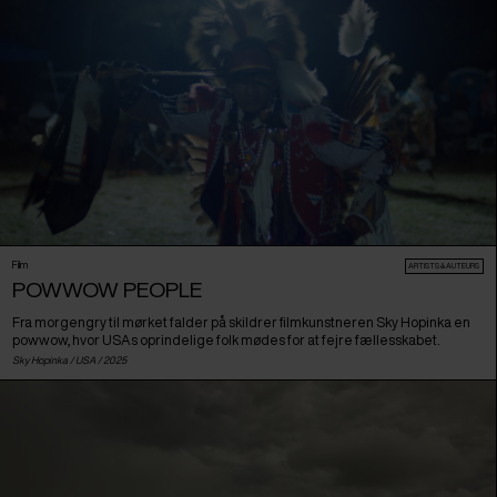
Film
ARTISTS & AUTEURS
POWWOW PEOPLE
Fra morgengry til mørket falder på skildrer filmkunstneren Sky Hopinka en
powwow, hvor USAs oprindelige folk mødes for at fejre fællesskabet.
Sky Hopinka /
USA
/ 2025