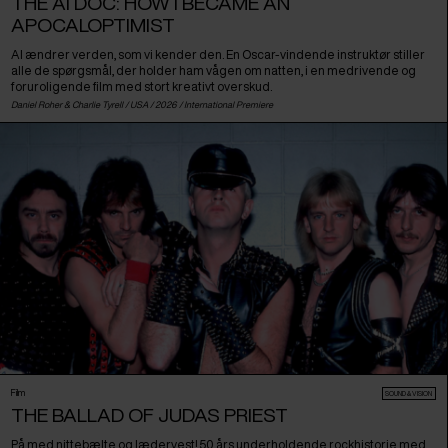
THE AI DOC: HOW I BECAME AN
APOCALOPTIMIST
AI ændrer verden, som vi kender den. En Oscar-vindende instruktør stiller
alle de spørgsmål, der holder ham vågen om natten, i en medrivende og
foruroligende film med stort kreativt overskud.
Daniel Roher & Charlie Tyrell /
USA
/ 2026 /
International Premiere
Film
SOUND & VISION
THE BALLAD OF JUDAS PRIEST
På med nittebælte og lædervest! 50 års underholdende rockhistorie med