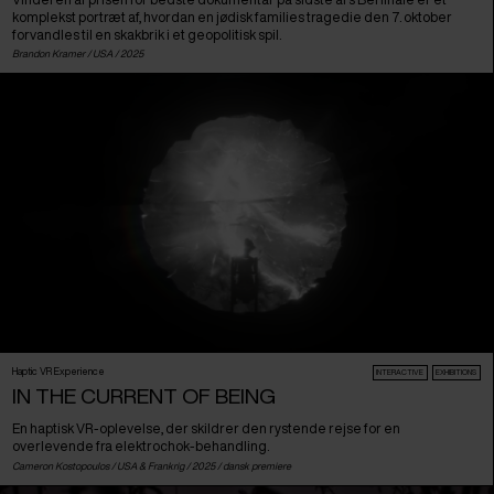
komplekst portræt af, hvordan en jødisk families tragedie den 7. oktober
forvandles til en skakbrik i et geopolitisk spil.
Brandon Kramer /
USA
/ 2025
Haptic VR Experience
INTERACTIVE
EXHIBITIONS
IN THE CURRENT OF BEING
En haptisk VR-oplevelse, der skildrer den rystende rejse for en
overlevende fra elektrochok-behandling.
Cameron Kostopoulos /
USA
&
Frankrig
/ 2025 /
dansk premiere