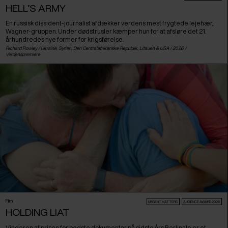
HELL’S ARMY
En russisk dissident-journalist afdækker verdens mest frygtede lejehær,
Wagner-gruppen. Under dødstrusler kæmper hun for at afsløre det 21.
århundredes nye former for krigsførelse.
Richard Rowley /
Ukraine
,
Syrien
,
Den Centralafrikanske Republik
,
Litauen
&
USA
/ 2026 /
Verdenspremiere
Film
URGENT MATTERS
AUDIENCE AWARD 2026
HOLDING LIAT
Vinderen af prisen for bedste dokumentar på sidste års Berlinale er et