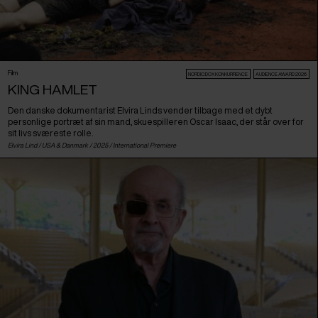
Film
NORDIC:DOX KONKURRENCE
AUDIENCE AWARD 2026
KING HAMLET
Den danske dokumentarist Elvira Linds vender tilbage med et dybt
personlige portræt af sin mand, skuespilleren Oscar Isaac, der står over for
sit livs sværeste rolle.
Elvira Lind /
USA
&
Danmark
/ 2025 /
International Premiere