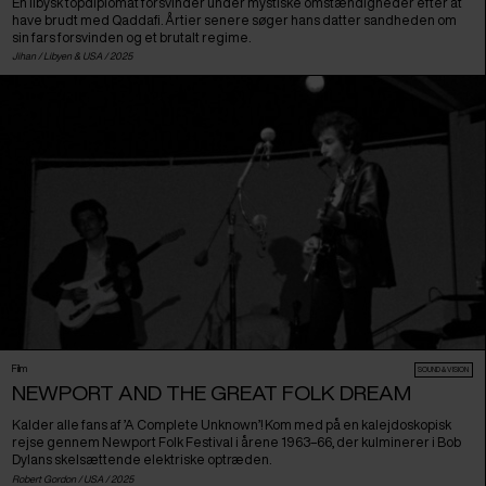
En libysk topdiplomat forsvinder under mystiske omstændigheder efter at
have brudt med Qaddafi. Årtier senere søger hans datter sandheden om
sin fars forsvinden og et brutalt regime.
Jihan /
Libyen
&
USA
/ 2025
Film
SOUND & VISION
NEWPORT AND THE GREAT FOLK DREAM
Kalder alle fans af ’A Complete Unknown’! Kom med på en kalejdoskopisk
rejse gennem Newport Folk Festival i årene 1963–66, der kulminerer i Bob
Dylans skelsættende elektriske optræden.
Robert Gordon /
USA
/ 2025