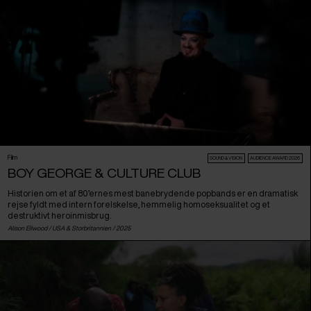
Film
SOUND & VISION
AUDIENCE AWARD 2026
BOY GEORGE & CULTURE CLUB
Historien om et af 80’ernes mest banebrydende popbands er en dramatisk
rejse fyldt med intern forelskelse, hemmelig homoseksualitet og et
destruktivt heroinmisbrug.
Alison Ellwood /
USA
&
Storbritannien
/ 2025