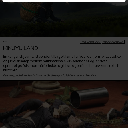
Film
F:ACT KONKURRENCE
AUDIENCE AWARD 2026
KIKUYU LAND
En kenyansk journalist vender tilbage til sine forfædres hjem for at dække
en juridisk kamp mellem multinationale virksomheder og landets
oprindelige folk, men må forholde sig til sin egen families uskønne rolle i
historien.
Bea Wangondu & Andrew H. Brown /
USA
&
Kenya
/ 2026 /
International Premiere