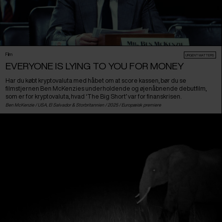
Film
URGENT MATTERS
EVERYONE IS LYING TO YOU FOR MONEY
Har du købt kryptovaluta med håbet om at score kassen, bør du se
filmstjernen Ben McKenzies underholdende og øjenåbnende debutfilm,
som er for kryptovaluta, hvad ‘The Big Short’ var for finanskrisen.
Ben McKenzie /
USA
,
El Salvador
&
Storbritannien
/ 2025 /
Europæisk premiere