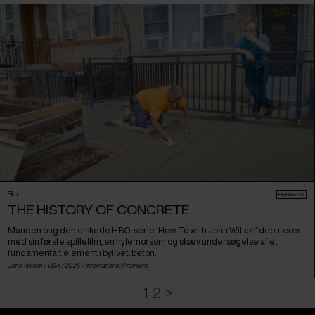
Film
HIGHLIGHTS
THE HISTORY OF CONCRETE
Manden bag den elskede HBO-serie ‘How To with John Wilson' debuterer
med sin første spillefilm, en hylemorsom og skæv undersøgelse af et
fundamentalt element i bylivet: beton.
John Wilson /
USA
/ 2026 /
International Premiere
1
2
>