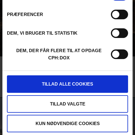
PRÆFERENCER
DEM, VI BRUGER TIL STATISTIK
DEM, DER FÅR FLERE TIL AT OPDAGE
CPH:DOX
Film
RIGHT HERE, RIGHT NOW
F:ACT KONKURRENCE
JUST LOOK UP
Michael Greenberg er en trodsig ung visionær og klimaaktivist i USA. Med
stand-upkomikerens timing, lynende intelligens og karisma som en ung Bob
TILLAD ALLE COOKIES
Dylan, samler han en generation i kampen for en fremtid, der er til at leve i.
Emma Wall & Betsy Hershey /
USA
&
Danmark
/ 2026 /
Verdenspremiere
TILLAD VALGTE
KUN NØDVENDIGE COOKIES