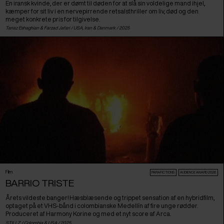
En iransk kvinde, der er dømt til døden for at slå sin voldelige mand ihjel,
kæmper for sit liv i en nervepirrende retsalsthriller om liv, død og den
meget konkrete pris for tilgivelse.
Tanaz Eshaghian & Farzad Jafari /
USA
,
Iran
&
Danmark
/ 2025
Film
PARAFICTIONS
AUDIENCE AWARD 2026
BARRIO TRISTE
Årets vildeste banger! Hæsblæsende og trippet sensation af en hybridfilm,
optaget på et VHS-bånd i colombianske Medellín af fire unge rødder.
Produceret af Harmony Korine og med et nyt score af Arca.
STILLZ /
Colombia
&
USA
/ 2025