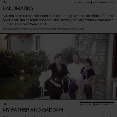
Film
ARTISTS & AUTEURS
RIGHT HERE, RIGHT NOW
LANDMARKS
Mordet på en forsvarsløs leder af et oprindeligt folk trækker tråde til årtiers
tyverier af land og århundreders kolonialisme, i den argentinske filmskaber
Lucrecia Martels doku-debut.
Lucrecia Martel /
Argentina
,
USA
,
Mexico
,
Frankrig
,
Holland
&
Danmark
/ 2025
Film
BACKSTORY
AUDIENCE AWARD 2026
MY FATHER AND QADDAFI