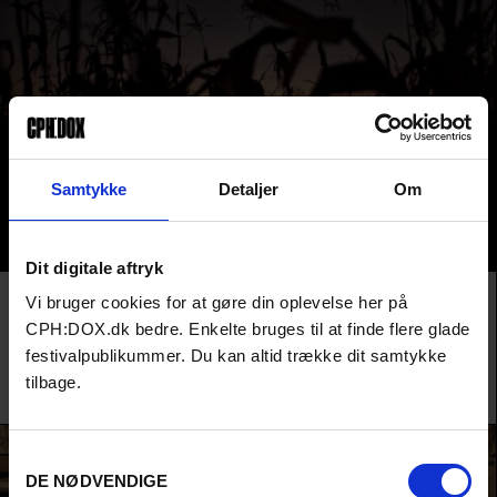
Samtykke
Detaljer
Om
Dit digitale aftryk
Film
HIGHLIGHTS
AUDIENCE AWARD 2026
Vi bruger cookies for at gøre din oplevelse her på
JARIPEO
CPH:DOX.dk bedre. Enkelte bruges til at finde flere glade
Bag et mexicansk rodeo-shows hypermaskuline ritualer pulserer et skjult
festivalpublikummer. Du kan altid trække dit samtykke
queer-begær. Et festival-hit om performativ maskulinitet og
tilbage.
underbevidsthedens længsler.
Efraín Mojica & Rebecca Zweig /
USA
,
Mexico
&
Storbritannien
/ 2026
Samtykkevalg
DE NØDVENDIGE