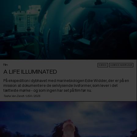
Film
SCIENCE
AUDIENCE AWARD 2026
A LIFE ILLUMINATED
På ekspedition i dybhavet med marinebiologen Edie Widder, der er på en
mission: at dokumentere de selvlysende livsformer, som lever i det
tætteste mørke - og som ingen har set på film før nu.
Tasha Van Zandt /
USA
/ 2025