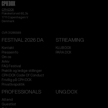
CPH:DOX
Flæsketorvet 60, 3s
1711
Copenhagen V
Denmark
CVR
31285569
FESTIVAL 2026 DA
STREAMING
Kontakt
KLUB:DOX
Presseinfo
PARA:DOX
Om os
Arkiv
FAQ Festival
Praktik og ledige stillinger
CPH:DOX Code Of Conduct
Frivillig på CPH:DOX
Privatlivspolitik
PROFESSIONALS
UNG:DOX
Attend
Guestlist