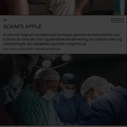
Film
HIGHLIGHTS
ADAM’S APPLE
En mor har fulgt sin transkønnede teenager gennem en kameralinse over
to årtier. En rørende, intim og øjenåbnende beretning om forældre, børn og
sommerfugle, der udklækkes og folder vingerne ud.
Amy Jenkins /
USA
/ 2026 /
International Premiere