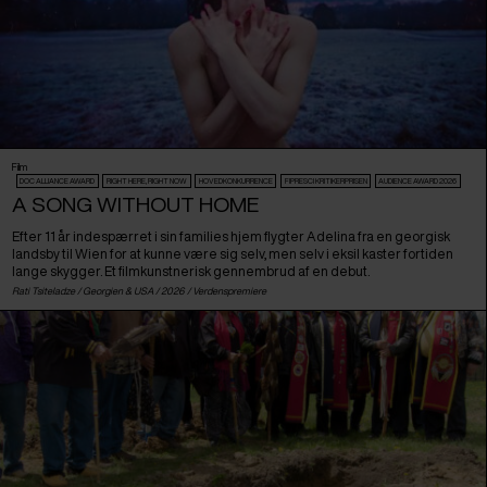
Film
DOC ALLIANCE AWARD
RIGHT HERE, RIGHT NOW
HOVEDKONKURRENCE
FIPRESCI KRITIKERPRISEN
AUDIENCE AWARD 2026
A SONG WITHOUT HOME
Efter 11 år indespærret i sin families hjem flygter Adelina fra en georgisk
landsby til Wien for at kunne være sig selv, men selv i eksil kaster fortiden
lange skygger. Et filmkunstnerisk gennembrud af en debut.
Rati Tsiteladze /
Georgien
&
USA
/ 2026 /
Verdenspremiere