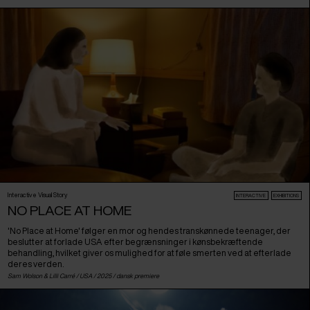
Interactive Visual Story
INTERACTIVE
EXHIBITIONS
NO PLACE AT HOME
'No Place at Home' følger en mor og hendes transkønnede teenager, der
beslutter at forlade USA efter begrænsninger i kønsbekræftende
behandling, hvilket giver os mulighed for at føle smerten ved at efterlade
deres verden.
Sam Wolson & Lilli Carré /
USA
/ 2025 /
dansk premiere