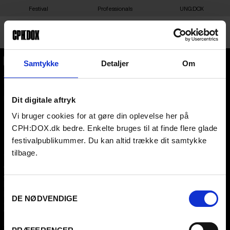
Festival
Professionals
UNG:DOX
Samtykke
Detaljer
Om
CPH:DOX
Flæsketorvet 60, 3s
1711
Copenhagen V
Denmark
Dit digitale aftryk
This content is password-protected. To view it, please enter the
password below.
Vi bruger cookies for at gøre din oplevelse her på
CVR
31285569
PASSWORD:
CPH:DOX.dk bedre. Enkelte bruges til at finde flere glade
FESTIVAL 2026 DA
PROFESSIONALS
festivalpublikummer. Du kan altid trække dit samtykke
tilbage.
Contact
Attend
Archive
Guestlist
About us
SCHEDULE CPH:INDUSTRY
FAQ Festival
Submit
Samtykkevalg
Press info
FAQ Industry
DE NØDVENDIGE
Code of Conduct
CPH:INDUSTRY newsletter
Volunteer at CPH:DOX
Internships
Privacy Policy