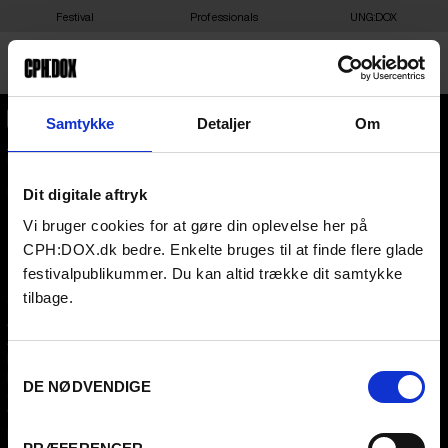
Festival
Professionals
UNG:DOX
Samtykke
Detaljer
Om
CPH:DOX
Flæsketorvet 60, 3s
1711
Copenhagen V
Denmark
Dit digitale aftryk
This content is password-protected. To view it, please enter the
password below.
Vi bruger cookies for at gøre din oplevelse her på
CVR
31285569
PASSWORD:
CPH:DOX.dk bedre. Enkelte bruges til at finde flere glade
FESTIVAL 2026 DA
PROFESSIONALS
festivalpublikummer. Du kan altid trække dit samtykke
tilbage.
Contact
Attend
Archive
Guestlist
About us
SCHEDULE CPH:INDUSTRY
FAQ Festival
Submit
Samtykkevalg
Press info
FAQ Industry
DE NØDVENDIGE
Code of Conduct
CPH:INDUSTRY newsletter
Volunteer at CPH:DOX
Internships
Privacy Policy