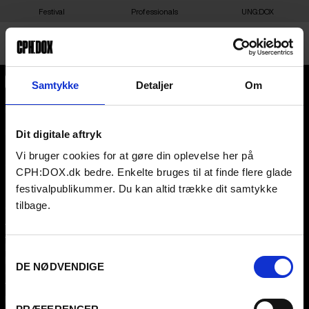
Festival
Professionals
UNG:DOX
Samtykke
Detaljer
Om
CPH:DOX
Flæsketorvet 60, 3s
1711
Copenhagen V
Denmark
Dit digitale aftryk
This content is password-protected. To view it, please enter the
password below.
Vi bruger cookies for at gøre din oplevelse her på
CVR
31285569
PASSWORD:
CPH:DOX.dk bedre. Enkelte bruges til at finde flere glade
FESTIVAL 2026 DA
PROFESSIONALS
festivalpublikummer. Du kan altid trække dit samtykke
tilbage.
Contact
Attend
Archive
Guestlist
About us
SCHEDULE CPH:INDUSTRY
FAQ Festival
Submit
Samtykkevalg
Press info
FAQ Industry
DE NØDVENDIGE
Code of Conduct
CPH:INDUSTRY newsletter
Volunteer at CPH:DOX
Internships
Privacy Policy