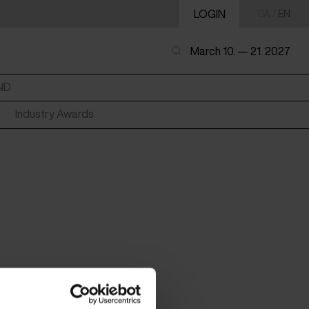
LOGIN
DA
/
EN
March 10. — 21. 2027
ND
Industry Awards