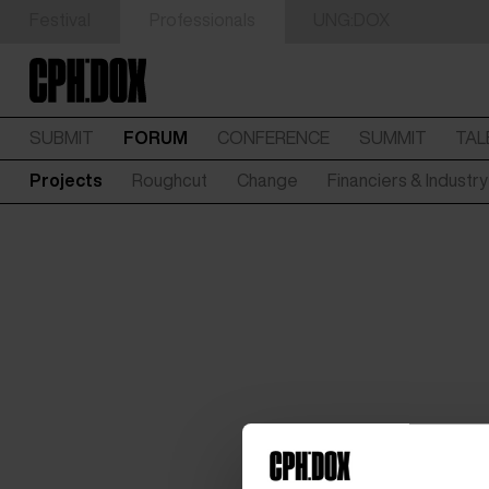
Festival
Professionals
UNG:DOX
SUBMIT
FORUM
CONFERENCE
SUMMIT
TAL
Projects
Roughcut
Change
Financiers & Industr