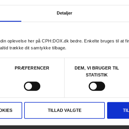
Detaljer
 din oplevelse her på CPH:DOX.dk bedre. Enkelte bruges til at fi
altid trække dit samtykke tilbage.
This content is password-protected. To view it, please enter
the password below.
PASSWORD:
PRÆFERENCER
DEM, VI BRUGER TIL
STATISTIK
OKIES
TILLAD VALGTE
TI