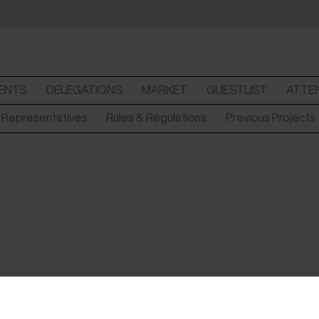
ENTS
DELEGATIONS
MARKET
GUESTLIST
ATTE
y Representatives
Rules & Regulations
Previous Projects