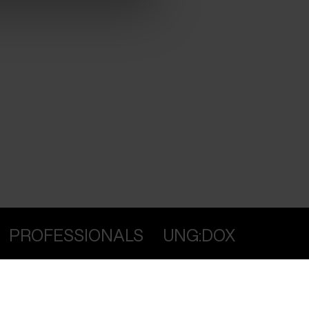
PROFESSIONALS
UNG:DOX
Attend
Guestlist
SCHEDULE CPH:INDUSTRY