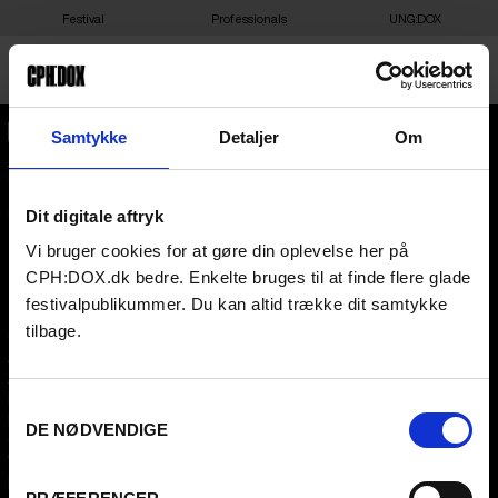
Festival
Professionals
UNG:DOX
Samtykke
Detaljer
Om
CPH:DOX
Flæsketorvet 60, 3s
1711
Copenhagen V
Denmark
Dit digitale aftryk
This content is password-protected. To view it, please enter the
password below.
Vi bruger cookies for at gøre din oplevelse her på
CVR
31285569
PASSWORD:
CPH:DOX.dk bedre. Enkelte bruges til at finde flere glade
FESTIVAL 2026 DA
PROFESSIONALS
festivalpublikummer. Du kan altid trække dit samtykke
tilbage.
Contact
Attend
Archive
Guestlist
About us
SCHEDULE CPH:INDUSTRY
FAQ Festival
Submit
Samtykkevalg
Press info
FAQ Industry
DE NØDVENDIGE
Code of Conduct
CPH:INDUSTRY newsletter
Volunteer at CPH:DOX
Internships
Privacy Policy