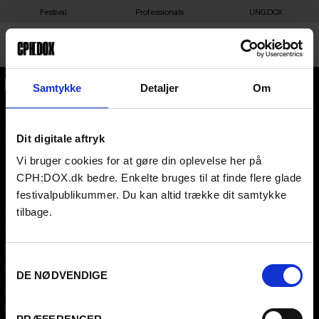
Festival
Professionals
UNG:DOX
Samtykke
Detaljer
Om
CPH:DOX
Flæsketorvet 60, 3s
1711
Copenhagen V
Denmark
Dit digitale aftryk
This content is password-protected. To view it, please enter the
password below.
Vi bruger cookies for at gøre din oplevelse her på
CVR
31285569
PASSWORD:
CPH:DOX.dk bedre. Enkelte bruges til at finde flere glade
FESTIVAL 2026 DA
PROFESSIONALS
festivalpublikummer. Du kan altid trække dit samtykke
tilbage.
Contact
Attend
Archive
Guestlist
About us
SCHEDULE CPH:INDUSTRY
FAQ Festival
Submit
Samtykkevalg
Press info
FAQ Industry
DE NØDVENDIGE
Code of Conduct
CPH:INDUSTRY newsletter
Volunteer at CPH:DOX
Internships
Privacy Policy