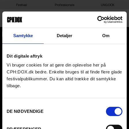
Festival
Professionals
UNG:DOX
Samtykke
Detaljer
Om
CPH:DOX
Flæsketorvet 60, 3s
1711
Copenhagen V
Denmark
Dit digitale aftryk
This content is password-protected. To view it, please enter the
password below.
Vi bruger cookies for at gøre din oplevelse her på
CVR
31285569
PASSWORD:
CPH:DOX.dk bedre. Enkelte bruges til at finde flere glade
FESTIVAL 2026 DA
PROFESSIONALS
festivalpublikummer. Du kan altid trække dit samtykke
tilbage.
Contact
Attend
Archive
Guestlist
About us
SCHEDULE CPH:INDUSTRY
FAQ Festival
Submit
Samtykkevalg
Press info
FAQ Industry
DE NØDVENDIGE
Code of Conduct
CPH:INDUSTRY newsletter
Volunteer at CPH:DOX
Internships
Privacy Policy