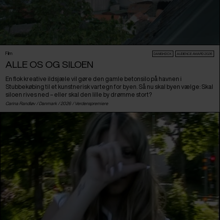
Film
DANISH:DOX
AUDIENCE AWARD 2026
ALLE OS OG SILOEN
En flok kreative ildsjæle vil gøre den gamle betonsilo på havnen i
Stubbekøbing til et kunstnerisk vartegn for byen. Så nu skal byen vælge: Skal
siloen rives ned – eller skal den lille by drømme stort?
Carina Randløv /
Danmark
/ 2026 /
Verdenspremiere