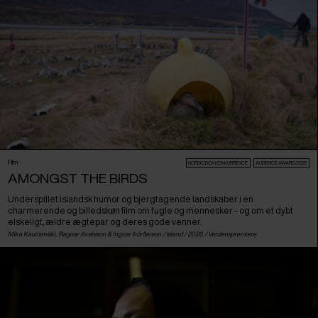
Film
NORDIC:DOX KONKURRENCE
AUDIENCE AWARD 2026
AMONGST THE BIRDS
Underspillet islandsk humor og bjergtagende landskaber i en
charmerende og billedskøn film om fugle og mennesker - og om et dybt
elskeligt, ældre ægtepar og deres gode venner.
Mika Kaurismäki, Ragnar Axelsson & Ingvar Þórðarson /
Island
/ 2026 /
Verdenspremiere