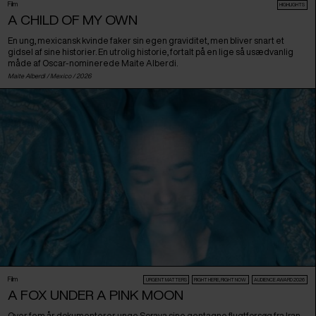
Film
HIGHLIGHTS
A CHILD OF MY OWN
En ung, mexicansk kvinde faker sin egen graviditet, men bliver snart et
gidsel af sine historier. En utrolig historie, fortalt på en lige så usædvanlig
måde af Oscar-nominerede Maite Alberdi.
Maite Alberdi /
Mexico
/ 2026
Film
URGENT MATTERS
RIGHT HERE, RIGHT NOW
AUDIENCE AWARD 2026
A FOX UNDER A PINK MOON
Over fem år dokumenterer unge Soraya sine gentagne flugtforsøg fra Iran