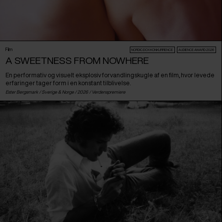
Film
NORDIC:DOX KONKURRENCE
AUDIENCE AWARD 2026
A SWEETNESS FROM NOWHERE
En performativ og visuelt eksplosiv forvandlingskugle af en film, hvor levede
erfaringer tager form i en konstant tilblivelse.
Ester Bergsmark /
Sverige
&
Norge
/ 2026 /
Verdenspremiere