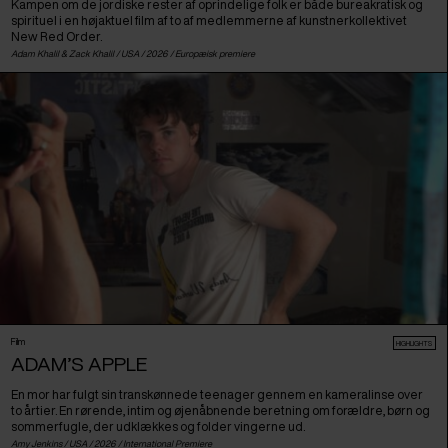
Kampen om de jordiske rester af oprindelige folk er både bureakratisk og
spirituel i en højaktuel film af to af medlemmerne af kunstnerkollektivet
New Red Order.
Adam Khalil & Zack Khalil /
USA
/ 2026 /
Europæisk premiere
Film
HIGHLIGHTS
ADAM’S APPLE
En mor har fulgt sin transkønnede teenager gennem en kameralinse over
to årtier. En rørende, intim og øjenåbnende beretning om forældre, børn og
sommerfugle, der udklækkes og folder vingerne ud.
Amy Jenkins /
USA
/ 2026 /
International Premiere