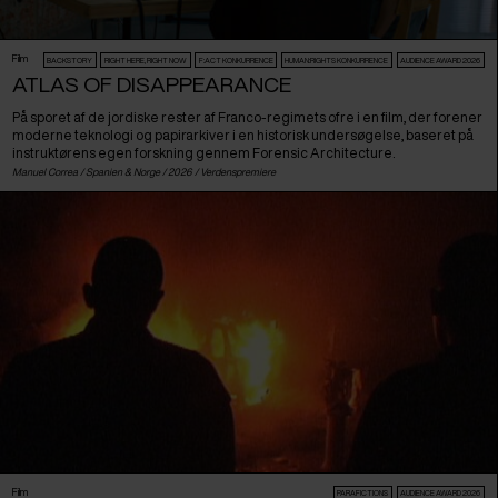
Film
BACKSTORY
RIGHT HERE, RIGHT NOW
F:ACT KONKURRENCE
HUMAN:RIGHTS KONKURRENCE
AUDIENCE AWARD 2026
ATLAS OF DISAPPEARANCE
På sporet af de jordiske rester af Franco-regimets ofre i en film, der forener
moderne teknologi og papirarkiver i en historisk undersøgelse, baseret på
instruktørens egen forskning gennem Forensic Architecture.
Manuel Correa /
Spanien
&
Norge
/ 2026 /
Verdenspremiere
Film
PARAFICTIONS
AUDIENCE AWARD 2026