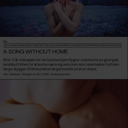
Film
DOC ALLIANCE AWARD
RIGHT HERE, RIGHT NOW
HOVEDKONKURRENCE
FIPRESCI KRITIKERPRISEN
AUDIENCE AWARD 2026
A SONG WITHOUT HOME
Efter 11 år indespærret i sin families hjem flygter Adelina fra en georgisk
landsby til Wien for at kunne være sig selv, men selv i eksil kaster fortiden
lange skygger. Et filmkunstnerisk gennembrud af en debut.
Rati Tsiteladze /
Georgien
&
USA
/ 2026 /
Verdenspremiere