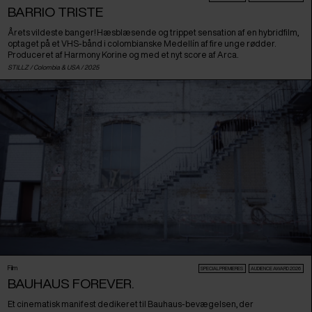
BARRIO TRISTE
Årets vildeste banger! Hæsblæsende og trippet sensation af en hybridfilm,
optaget på et VHS-bånd i colombianske Medellín af fire unge rødder.
Produceret af Harmony Korine og med et nyt score af Arca.
STILLZ /
Colombia
&
USA
/ 2025
Film
SPECIAL PREMIERES
AUDIENCE AWARD 2026
BAUHAUS FOREVER.
Et cinematisk manifest dedikeret til Bauhaus-bevægelsen, der