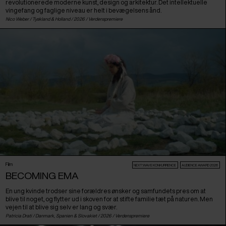
revolutionerede moderne kunst, design og arkitektur. Det intellektuelle
vingefang og faglige niveau er helt i bevægelsens ånd.
Nico Weber /
Tyskland
&
Holland
/ 2026 /
Verdenspremiere
Film
NEXT:WAVE KONKURRENCE
AUDIENCE AWARD 2026
BECOMING EMA
En ung kvinde trodser sine forældres ønsker og samfundets pres om at
blive til noget, og flytter ud i skoven for at stifte familie tæt på naturen. Men
vejen til at blive sig selv er lang og svær.
Patricia Drati /
Danmark
,
Spanien
&
Slovakiet
/ 2026 /
Verdenspremiere