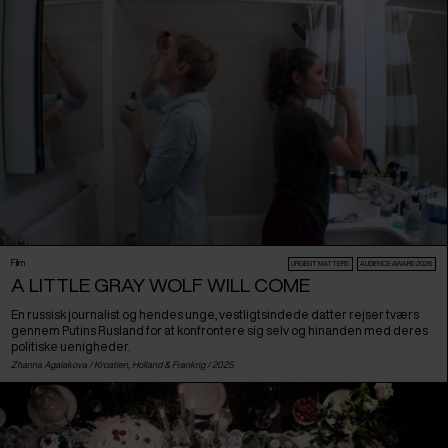
Film
URGENT MATTERS
AUDIENCE AWARD 2026
A LITTLE GRAY WOLF WILL COME
En russisk journalist og hendes unge, vestligtsindede datter rejser tværs
gennem Putins Rusland for at konfrontere sig selv og hinanden med deres
politiske uenigheder.
Zhanna Agalakova /
Kroatien
,
Holland
&
Frankrig
/ 2025