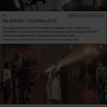
Film
URGENT MATTERS
AUDIENCE AWARD 2026
80 ANGRY JOURNALISTS
Da Ungarns største nyhedsredaktion kollapser under politisk pres,
fortsætter en journalist med at filme og fanger historien bag en kollektiv
kamp for pressefrihed i et stadig mere autoritært land.
András Földes & Anna Kis /
Ungarn
,
Tyskland
,
Tjekkiet
,
Danmark
&
Norge
/ 2026