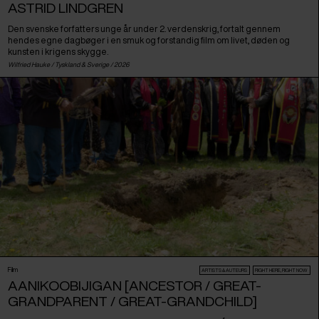
ASTRID LINDGREN
Den svenske forfatters unge år under 2. verdenskrig, fortalt gennem
hendes egne dagbøger i en smuk og forstandig film om livet, døden og
kunsten i krigens skygge.
Wilfried Hauke /
Tyskland
&
Sverige
/ 2026
Film
ARTISTS & AUTEURS
RIGHT HERE, RIGHT NOW
AANIKOOBIJIGAN [ANCESTOR / GREAT-
GRANDPARENT / GREAT-GRANDCHILD]