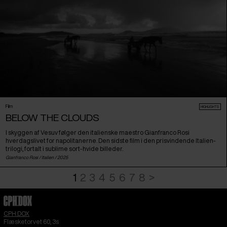
Film
HIGHLIGHTS
BELOW THE CLOUDS
I skyggen af Vesuv følger den italienske maestro Gianfranco Rosi
hverdagslivet for napolitanerne. Den sidste film i den prisvindende Italien-
trilogi, fortalt i sublime sort-hvide billeder.
Gianfranco Rosi /
Italien
/ 2025
1
2
3
4
5
6
7
8
>
CPH:DOX
Flæsketorvet 60, 3s