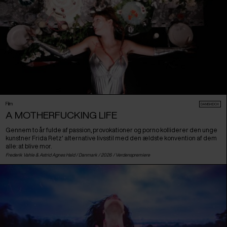
Film
DANISH:DOX
A MOTHERFUCKING LIFE
Gennem to år fulde af passion, provokationer og porno kolliderer den unge
kunstner Frida Retz' alternative livsstil med den ældste konvention af dem
alle: at blive mor.
Frederik Vahle & Astrid Agnes Hald /
Danmark
/ 2026 /
Verdenspremiere