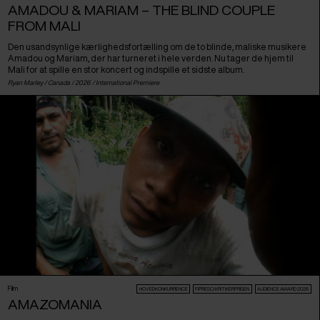
AMADOU & MARIAM – THE BLIND COUPLE
FROM MALI
Den usandsynlige kærlighedsfortælling om de to blinde, maliske musikere
Amadou og Mariam, der har turneret i hele verden. Nu tager de hjem til
Mali for at spille en stor koncert og indspille et sidste album.
Ryan Marley /
Canada
/ 2026 /
International Premiere
Film
HOVEDKONKURRENCE
FIPRESCI KRITIKERPRISEN
AUDIENCE AWARD 2026
AMAZOMANIA