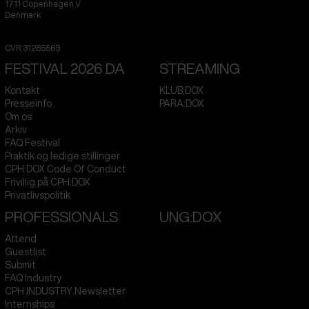
1711
Copenhagen V
Denmark
CVR
31285569
FESTIVAL 2026 DA
STREAMING
Kontakt
KLUB:DOX
Presseinfo
PARA:DOX
Om os
Arkiv
FAQ Festival
Praktik og ledige stillinger
CPH:DOX Code Of Conduct
Frivillig på CPH:DOX
Privatlivspolitik
PROFESSIONALS
UNG:DOX
Attend
Guestlist
Submit
FAQ Industry
CPH:INDUSTRY Newsletter
Internships