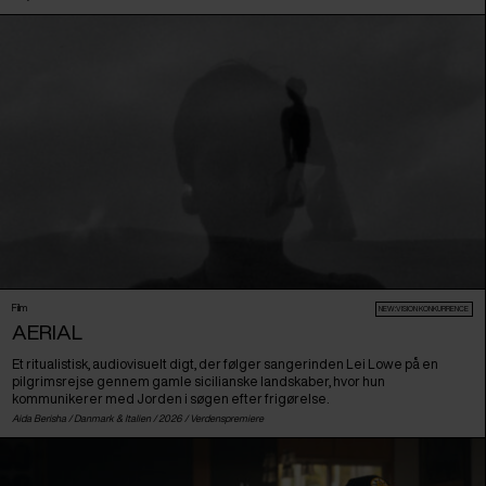
Film
NEW:VISION KONKURRENCE
AERIAL
Et ritualistisk, audiovisuelt digt, der følger sangerinden Lei Lowe på en
pilgrimsrejse gennem gamle sicilianske landskaber, hvor hun
kommunikerer med Jorden i søgen efter frigørelse.
Aida Berisha /
Danmark
&
Italien
/ 2026 /
Verdenspremiere