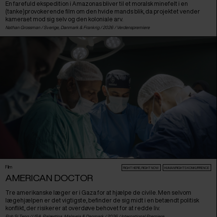
En farefuld ekspedition i Amazonas bliver til et moralsk minefelt i en
(tanke)provokerende film om den hvide mands blik, da projektet vender
kameraet mod sig selv og den koloniale arv.
Nathan Grossman /
Sverige
,
Danmark
&
Frankrig
/ 2026 /
Verdenspremiere
Film
RIGHT HERE, RIGHT NOW
HUMAN:RIGHTS KONKURRENCE
AMERICAN DOCTOR
Tre amerikanske læger er i Gaza for at hjælpe de civile. Men selvom
lægehjælpen er det vigtigste, befinder de sig midt i en betændt politisk
konflikt, der risikerer at overdøve behovet for at redde liv.
Poh Si Teng /
USA
,
Palæstina
,
Malaysia
&
Danmark
/ 2026 /
International Premiere