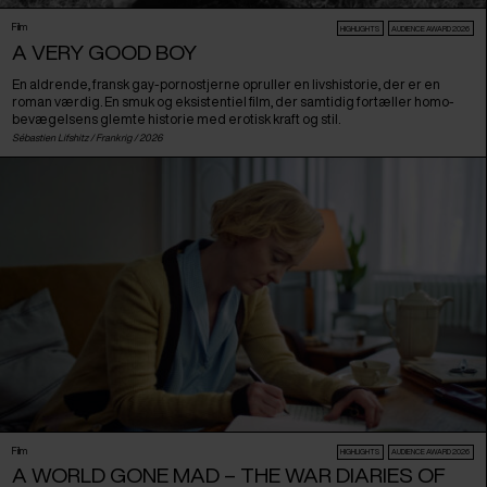
Film
HIGHLIGHTS
AUDIENCE AWARD 2026
A VERY GOOD BOY
En aldrende, fransk gay-pornostjerne opruller en livshistorie, der er en
roman værdig. En smuk og eksistentiel film, der samtidig fortæller homo-
bevægelsens glemte historie med erotisk kraft og stil.
Sébastien Lifshitz /
Frankrig
/ 2026
Film
HIGHLIGHTS
AUDIENCE AWARD 2026
A WORLD GONE MAD – THE WAR DIARIES OF