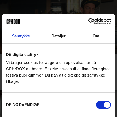
Samtykke
Detaljer
Om
Dit digitale aftryk
Film
HIGHLIGHTS
AUDIENCE AWARD 2026
Vi bruger cookies for at gøre din oplevelse her på
ALL ABOUT THE MONEY
CPH:DOX.dk bedre. Enkelte bruges til at finde flere glade
Pengenes forbandelse og fortidens skygger hjemsøger en ung og ultrarig
festivalpublikummer. Du kan altid trække dit samtykke
anti-kapitalist fra en af USAs rigeste famillier i en af årets mest utrolige
historier.
tilbage.
Sinéad O'Shea /
Irland
&
Danmark
/ 2026
Samtykkevalg
DE NØDVENDIGE