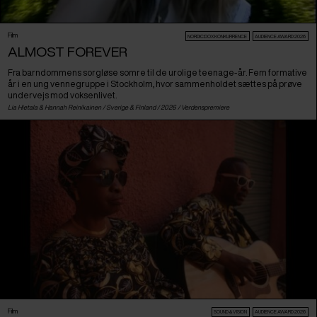
Film
NORDIC:DOX KONKURRENCE
AUDIENCE AWARD 2026
ALMOST FOREVER
Fra barndommens sorgløse somre til de urolige teenage-år. Fem formative
år i en ung vennegruppe i Stockholm, hvor sammenholdet sættes på prøve
undervejs mod voksenlivet.
Lia Hietala & Hannah Reinikainen /
Sverige
&
Finland
/ 2026 /
Verdenspremiere
Film
SOUND & VISION
AUDIENCE AWARD 2026