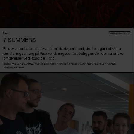
Film
ARTISTS & AUTEURS
7 SUMMERS
En dokumentation af et kunstnerisk eksperiment, der foregår i et klima-
simuleringsanlæg på Risø Forskningscenter, beliggende i de maleriske
omgivelser ved Roskilde Fjord.
Bjarke Hvass Kure, Amitai Romm, Emil Rønn Andersen & Aslak Aamot Helm /
Danmark
/ 2025 /
Verdenspremiere