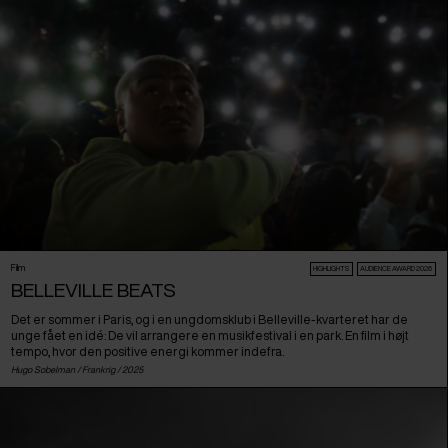
Film
HIGHLIGHTS
AUDIENCE AWARD 2026
BELLEVILLE BEATS
Det er sommer i Paris, og i en ungdomsklub i Belleville-kvarteret har de
unge fået en idé: De vil arrangere en musikfestival i en park. En film i højt
tempo, hvor den positive energi kommer indefra.
Hugo Sobelman /
Frankrig
/ 2025