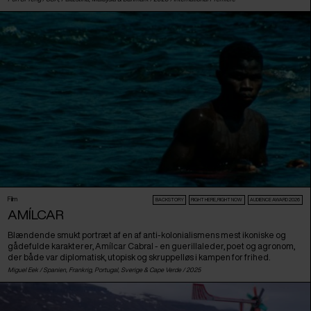
Film
BACKSTORY
RIGHT HERE, RIGHT NOW
AUDIENCE AWARD 2026
AMÍLCAR
Blændende smukt portræt af en af anti-kolonialismens mest ikoniske og
gådefulde karakterer, Amílcar Cabral - en guerillaleder, poet og agronom,
der både var diplomatisk, utopisk og skruppelløs i kampen for frihed.
Miguel Eek /
Spanien
,
Frankrig
,
Portugal
,
Sverige
&
Cape Verde
/ 2025