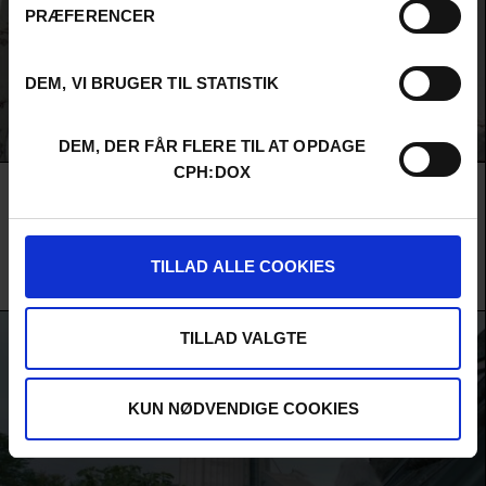
PRÆFERENCER
DEM, VI BRUGER TIL STATISTIK
DEM, DER FÅR FLERE TIL AT OPDAGE
CPH:DOX
Film
RIGHT HERE, RIGHT NOW
F:ACT KONKURRENCE
AUDIENCE AWARD 2026
ALL RIVERS SPILL THEIR STORIES TO THE SEA
En bølge af bibelske plager ramler sammen i det nordøstlige England, hvor
fiskere, øko-aktivister og driftige erhvervsfolk kæmper om fremtiden efter
TILLAD ALLE COOKIES
Brexit. En højaktuel udkantshistorie med stærk lokal kolorit.
Jeanie Finlay /
Storbritannien
/ 2026 /
Verdenspremiere
TILLAD VALGTE
KUN NØDVENDIGE COOKIES