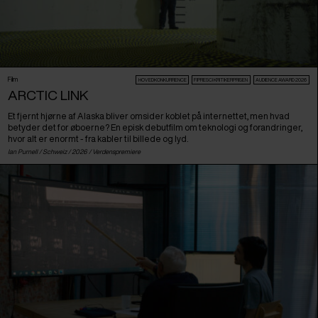
Film
HOVEDKONKURRENCE
FIPRESCI KRITIKERPRISEN
AUDIENCE AWARD 2026
ARCTIC LINK
Et fjernt hjørne af Alaska bliver omsider koblet på internettet, men hvad
betyder det for øboerne? En episk debutfilm om teknologi og forandringer,
hvor alt er enormt - fra kabler til billede og lyd.
Ian Purnell /
Schweiz
/ 2026 /
Verdenspremiere