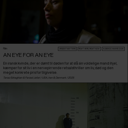
Film
URGENT MATTERS
RIGHT HERE, RIGHT NOW
AUDIENCE AWARD 2026
AN EYE FOR AN EYE
En iransk kvinde, der er dømt til døden for at slå sin voldelige mand ihjel,
kæmper for sit liv i en nervepirrende retsalsthriller om liv, død og den
meget konkrete pris for tilgivelse.
Tanaz Eshaghian & Farzad Jafari /
USA
,
Iran
&
Danmark
/ 2025