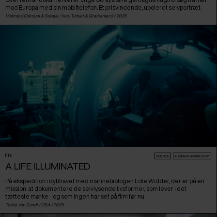
mod Europa med sin mobiltelefon. Et prisvindende, upoleret selvportræt.
Mehrdad Oskouei & Soraya /
Iran
,
Tyrkiet
&
Grækenland
/ 2025
Film
SCIENCE
AUDIENCE AWARD 2026
A LIFE ILLUMINATED
På ekspedition i dybhavet med marinebiologen Edie Widder, der er på en
mission: at dokumentere de selvlysende livsformer, som lever i det
tætteste mørke - og som ingen har set på film før nu.
Tasha Van Zandt /
USA
/ 2025