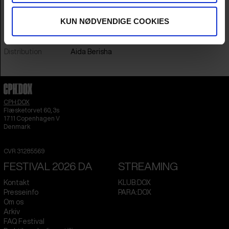
Lande
Danmark
&
Italien
Sprog
italiensk
KUN NØDVENDIGE COOKIES
Undertekster
engelske
Spilletid
13m
Distribution
Aida Berisha
CPH:DOX
Flæsketorvet 60, 3s
1711
Copenhagen V
Denmark
CVR
31285569
FESTIVAL 2026 DA
STREAMING
Kontakt
KLUB:DOX
Presseinfo
PARA:DOX
Om os
Arkiv
FAQ Festival