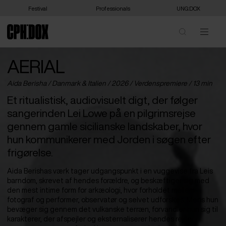
Festival
Professionals
UNG:DOX
AERIAL
Aida Berisha /
Danmark
&
Italien
/ 2026 /
Verdenspremiere
/ 13 min
Et ritualistisk, audiovisuelt digt, der følger
sangerinden Lei Lowe på en pilgrimsrejse
gennem gamle sicilianske landskaber, hvor
hun kommunikerer med Jorden i søgen efter
frigørelse.
Aida Berishas værk tager udgangspunkt i en vuggevise fra Leis
barndom, skrevet af hendes forældre, og beskæftiger sig med
den mest intime form for arkæologi, hvor forholdet mellem
fotograf og performer, observatør og selvet udforskes. Mens hun
bevæger sig gennem det vulkanske terræn, forvandler hun sig til
karakterer, der afspejler og eksternaliserer hendes rejse