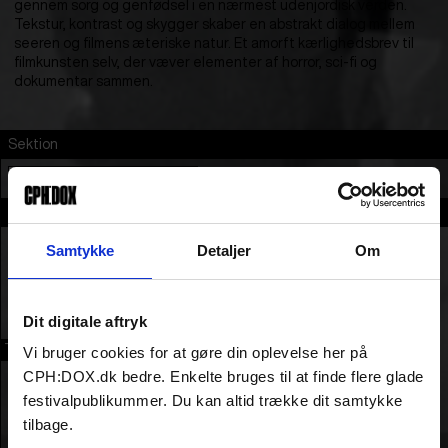
gennem sorg og genfødsel i en nærmest udenjordisk verden.
Tekstur, kontrast og skygger skaber en abstrakt dialog mellem
seeren og filmens æteriske natur. Et amorft kærlighedsbrev til
filmkunsten selv, der væver elementer af horror, sci-fi og
dokumentar sammen.
Sektion
NEW:VISION KONKURRENCE
En del af
Samtykke
Detaljer
Om
Dit digitale aftryk
TRAILER
Vi bruger cookies for at gøre din oplevelse her på
CPH:DOX.dk bedre. Enkelte bruges til at finde flere glade
festivalpublikummer. Du kan altid trække dit samtykke
tilbage.