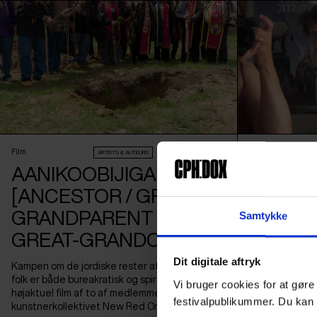
Film
Film
ARTISTS & AUTEURS
RIGHT HERE, RIGHT NOW
AANIKOOBIJIGAN
ADAM’S
[ANCESTOR / GREAT-
En mor har ful
GRANDPARENT /
gennem en kame
Samtykke
rørende, intim
GREAT-GRANDCHILD]
forældre, børn
og folder ving
Dit digitale aftryk
Kampen om de jordiske rester af oprindelige
folk er både bureakratisk og spirituel i en
Vi bruger cookies for at gøre
højaktuel film af to af medlemmerne af
festivalpublikummer. Du kan 
kunstnerkollektivet New Red Order.