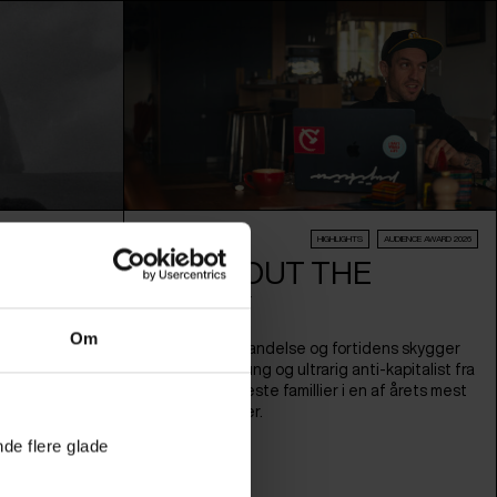
Film
EW:VISION KONKURRENCE
HIGHLIGHTS
AUDIENCE AWARD 2026
ALL ABOUT THE
MONEY
 der følger
rimsrejse
Om
Pengenes forbandelse og fortidens skygger
aber, hvor hun
hjemsøger en ung og ultrarig anti-kapitalist fra
en efter
en af USAs rigeste famillier i en af årets mest
utrolige historier.
nde flere glade