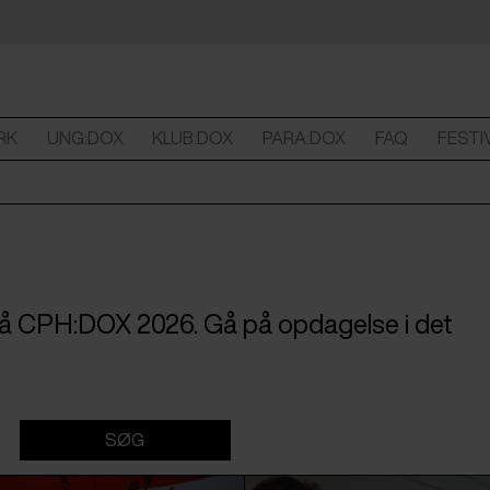
RK
UNG:DOX
KLUB:DOX
PARA:DOX
FAQ
FESTI
 på CPH:DOX 2026. Gå på opdagelse i det