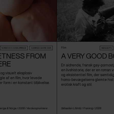
Film
NORDIC:DOX KONKURRENCE
AUDIENCE AWARD 2026
HIGHLIGHTS
ETNESS FROM
A VERY GOOD 
ERE
En aldrende, fransk gay-pornostj
en livshistorie, der er en roman 
og visuelt eksplosiv
og eksistentiel film, der samtidi
le af en film, hvor levede
homo-bevægelsens glemte hist
r form i en konstant tilblivelse.
erotisk kraft og stil.
erige
&
Norge
/ 2026 /
Verdenspremiere
Sébastien Lifshitz /
Frankrig
/ 2026