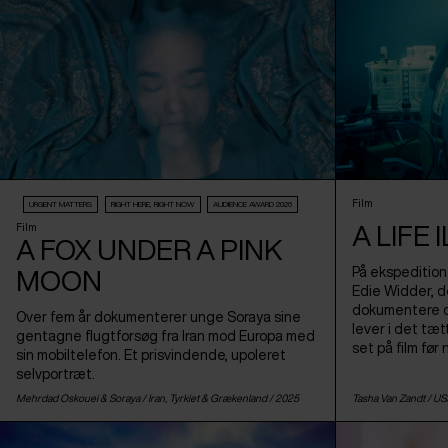
Film
URGENT MATTERS
RIGHT HERE, RIGHT NOW
AUDIENCE AWARD 2026
A LIFE
Film
A FOX UNDER A PINK
På ekspedition
MOON
Edie Widder, de
dokumentere de
Over fem år dokumenterer unge Soraya sine
lever i det tæ
gentagne flugtforsøg fra Iran mod Europa med
set på film før 
sin mobiltelefon. Et prisvindende, upoleret
selvportræt.
Mehrdad Oskouei & Soraya /
Iran
,
Tyrkiet
&
Grækenland
/ 2025
Tasha Van Zandt /
US