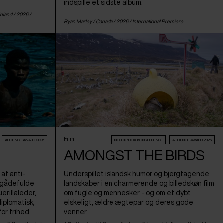
indspille et sidste album.
inland
/ 2026 /
Ryan Marley /
Canada
/ 2026 /
International Premiere
Film
AUDIENCE AWARD 2026
NORDIC:DOX KONKURRENCE
AUDIENCE AWARD 2026
AMONGST THE BIRDS
af anti-
Underspillet islandsk humor og bjergtagende
g gådefulde
landskaber i en charmerende og billedskøn film
erillaleder,
om fugle og mennesker - og om et dybt
iplomatisk,
elskeligt, ældre ægtepar og deres gode
or frihed.
venner.