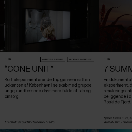
Film
Film
ARTISTS & AUTEURS
AUDIENCE AWARD 2026
“CONE UNIT”
7 SUM
Kort eksperimenterende trip gennem natten i
En dokumentati
udkanten af København i selskab med gruppe
eksperiment, de
unge, rundtossede drømmere fulde af tab og
simuleringsanl
omsorg.
beliggende i d
Roskilde Fjord.
Bjarke Hvass Kure, 
Frederik Tøt Godsk /
Danmark
/ 2025
Aamot Helm /
Danma