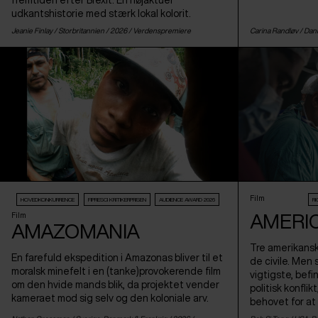
fremtiden efter Brexit. En højaktuel
udkantshistorie med stærk lokal kolorit.
Jeanie Finlay /
Storbritannien
/ 2026 /
Verdenspremiere
Carina Randløv /
Dan
Film
HOVEDKONKURRENCE
FIPRESCI KRITIKERPRISEN
AUDIENCE AWARD 2026
R
AMERI
Film
AMAZOMANIA
Tre amerikansk
En farefuld ekspedition i Amazonas bliver til et
de civile. Men
moralsk minefelt i en (tanke)provokerende film
vigtigste, bef
om den hvide mands blik, da projektet vender
politisk konflik
kameraet mod sig selv og den koloniale arv.
behovet for at 