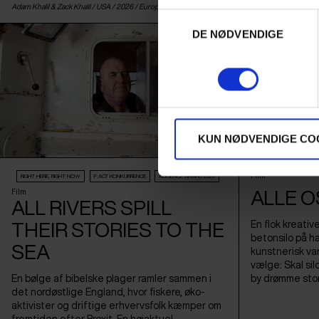
Adam Khalil & Zack Khalil /
USA
/ 2026 /
Europæisk premiere
Amy Jenkins /
USA
/
Samtykkevalg
DE NØDVENDIGE
KUN NØDVENDIGE CO
Film
RIGHT HERE, RIGHT NOW
F:ACT KONKURRENCE
AUDIENCE AWARD 2026
ALLE O
Film
ALL RIVERS SPILL
En flok kreativ
THEIR STORIES TO THE
betonsilo på h
SEA
kunstnerisk va
vælge: Skal silo
En bølge af bibelske plager ramler sammen i
by drømme sto
det nordøstlige England, hvor fiskere, øko-
aktivister og driftige erhvervsfolk kæmper om