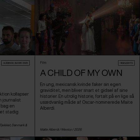
Film
AUDIENCE AWARD 2026
HIGHLIGHTS
A CHILD OF MY OWN
En ung, mexicansk kvinde faker sin egen
graviditet, men bliver snart et gidsel af sine
tion kollapser
historier. En utrolig historie, fortalt på en lige så
 journalist
usædvanlig måde af Oscar-nominerede Maite
n bag en
Alberdi.
 et stadig
Tjekkiet
,
Danmark
&
Maite Alberdi /
Mexico
/ 2026