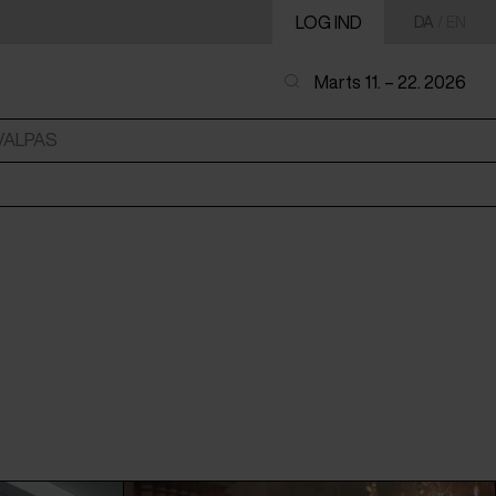
LOG IND
DA
/
EN
Marts 11. – 22. 2026
VALPAS