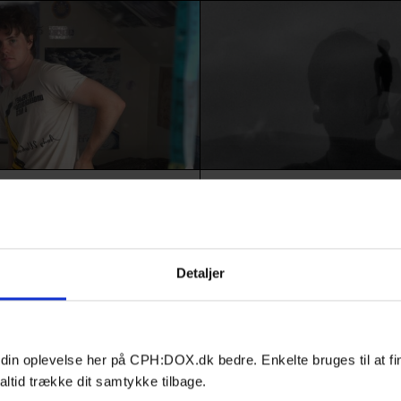
Film
HIGHLIGHTS
N
 APPLE
AERIAL
gt sin transkønnede teenager
Et ritualistisk, audiovisuelt digt,
ralinse over to årtier. En
sangerinden Lei Lowe på en pilg
Detaljer
 og øjenåbnende beretning om
gennem gamle sicilianske landsk
 og sommerfugle, der udklækkes
kommunikerer med Jorden i søg
erne ud.
frigørelse.
 din oplevelse her på CPH:DOX.dk bedre. Enkelte bruges til at fi
altid trække dit samtykke tilbage.