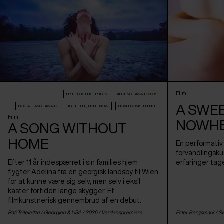
Film
FIPRESCI KRITIKERPRISEN
AUDIENCE AWARD 2026
A SWE
DOC ALLIANCE AWARD
RIGHT HERE, RIGHT NOW
HOVEDKONKURRENCE
Film
NOWH
A SONG WITHOUT
HOME
En performativ 
forvandlingskug
Efter 11 år indespærret i sin families hjem
erfaringer tage
flygter Adelina fra en georgisk landsby til Wien
for at kunne være sig selv, men selv i eksil
kaster fortiden lange skygger. Et
filmkunstnerisk gennembrud af en debut.
Rati Tsiteladze /
Georgien
&
USA
/ 2026 /
Verdenspremiere
Ester Bergsmark /
Sv