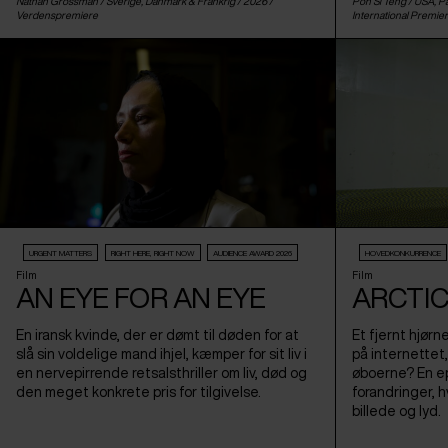
Nathan Grossman /
Sverige
,
Danmark
&
Frankrig
/ 2026 /
Poh Si Teng /
USA
,
Pa
Verdenspremiere
International Premie
URGENT MATTERS
RIGHT HERE, RIGHT NOW
AUDIENCE AWARD 2026
HOVEDKONKURRENCE
Film
Film
AN EYE FOR AN EYE
ARCTIC
En iransk kvinde, der er dømt til døden for at
Et fjernt hjørn
slå sin voldelige mand ihjel, kæmper for sit liv i
på internettet
en nervepirrende retsalsthriller om liv, død og
øboerne? En ep
den meget konkrete pris for tilgivelse.
forandringer, hv
billede og lyd.