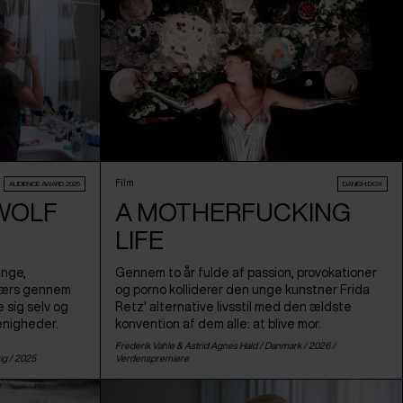
Film
AUDIENCE AWARD 2026
DANISH:DOX
 WOLF
A MOTHERFUCKING
LIFE
unge,
Gennem to år fulde af passion, provokationer
tværs gennem
og porno kolliderer den unge kunstner Frida
e sig selv og
Retz' alternative livsstil med den ældste
enigheder.
konvention af dem alle: at blive mor.
Frederik Vahle & Astrid Agnes Hald /
Danmark
/ 2026 /
ig
/ 2025
Verdenspremiere