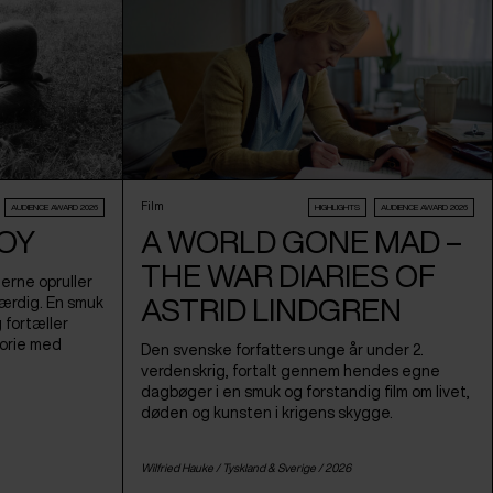
Film
AUDIENCE AWARD 2026
HIGHLIGHTS
AUDIENCE AWARD 2026
BOY
A WORLD GONE MAD –
THE WAR DIARIES OF
erne opruller
ASTRID LINDGREN
værdig. En smuk
g fortæller
orie med
Den svenske forfatters unge år under 2.
verdenskrig, fortalt gennem hendes egne
dagbøger i en smuk og forstandig film om livet,
døden og kunsten i krigens skygge.
Wilfried Hauke /
Tyskland
&
Sverige
/ 2026