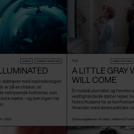
Film
SCIENCE
AUDIENCE AWARD 2026
URGENT MATTERS
 ILLUMINATED
A LITTLE GRAY
WILL COME
 i dybhavet med marinebiologen
r er på en mission: at
En russisk journalist og hendes 
 selvlysende livsformer, som
vestligtsindede datter rejser 
tteste mørke - og som ingen har
Putins Rusland for at konfronter
nu.
hinanden med deres politiske u
A
/ 2025
Zhanna Agalakova /
Kroatien
,
Holland
&
Frankr