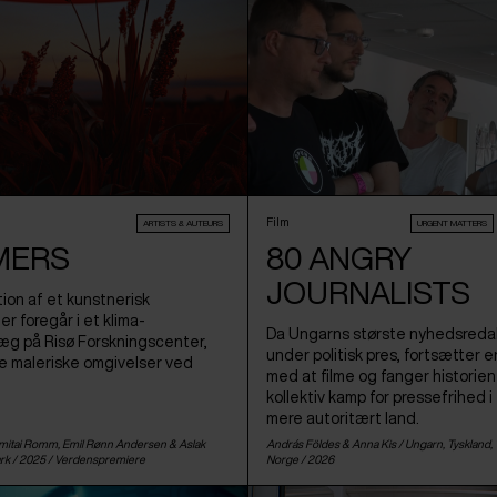
Film
ARTISTS & AUTEURS
URGENT MATTERS
MERS
80 ANGRY
JOURNALISTS
on af et kunstnerisk
r foregår i et klima-
Da Ungarns største nyhedsredak
æg på Risø Forskningscenter,
under politisk pres, fortsætter en
e maleriske omgivelser ved
med at filme og fanger historie
kollektiv kamp for pressefrihed i
mere autoritært land.
Amitai Romm, Emil Rønn Andersen & Aslak
András Földes & Anna Kis /
Ungarn
,
Tyskland
,
rk
/ 2025 /
Verdenspremiere
Norge
/ 2026