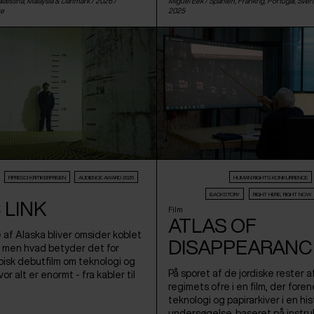
læstina
,
Malaysia
&
Danmark
/ 2026 /
Miguel Eek /
Spanien
,
Frankrig
,
Portugal
,
Sver
re
2025
FIPRESCI KRITIKERPRISEN
AUDIENCE AWARD 2026
HUMAN:RIGHTS KONKURRENCE
BACKSTORY
RIGHT HERE, RIGHT NOW
 LINK
Film
ATLAS OF
e af Alaska bliver omsider koblet
DISAPPEARANC
, men hvad betyder det for
isk debutfilm om teknologi og
På sporet af de jordiske rester a
or alt er enormt - fra kabler til
regimets ofre i en film, der for
teknologi og papirarkiver i en his
undersøgelse, baseret på instr