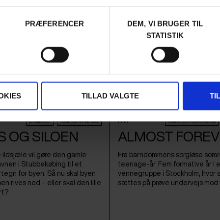
 2026 /
International Premiere
Aida Berisha /
Danmark
&
Italien
/ 2026 /
Verd
PRÆFERENCER
DEM, VI BRUGER TIL
STATISTIK
OKIES
TILLAD VALGTE
TI
Film
DANISH:DOX
AUDIENCE AWARD 2026
NORDIC:DOX KONKURRENCE
S OG SILOEN
ALMOST FOREV
e ildsjæle vil gøre den gamle
Fra barndommens sorgløse somre 
avnen i Stubbekøbing til et
teenage-år. Fem formative år i 
rtegn for byen. Så nu skal byen
vennegruppe i Stockholm, hvor
en rives ned – eller skal den lille
sættes på prøve undervejs mod 
rt?