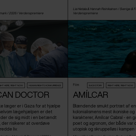
Lia Hietala & Hannah Reinikainen /
Sverige
&
F
mark
/ 2026 /
Verdenspremiere
Verdenspremiere
Film
IGHT HERE, RIGHT NOW
HUMAN:RIGHTS KONKURRENCE
BACKSTORY
RIGHT HERE, RIGHT NOW
CAN DOCTOR
AMÍLCAR
e læger er i Gaza for at hjælpe
Blændende smukt portræt af en 
 selvom lægehjælpen er det
kolonialismens mest ikoniske o
inder de sig midt i en betændt
karakterer, Amílcar Cabral - en gu
t, der risikerer at overdøve
poet og agronom, der både var d
redde liv.
utopisk og skruppelløs i kampen f