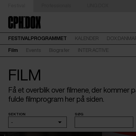
Festival
Professionals
UNG:DOX
FESTIVALPROGRAMMET
KALENDER
DOX:DANMA
Film
Events
Biografer
INTER:ACTIVE
FILM
Få et overblik over filmene, der kommer
fulde filmprogram her på siden.
SEKTION
SØG
-