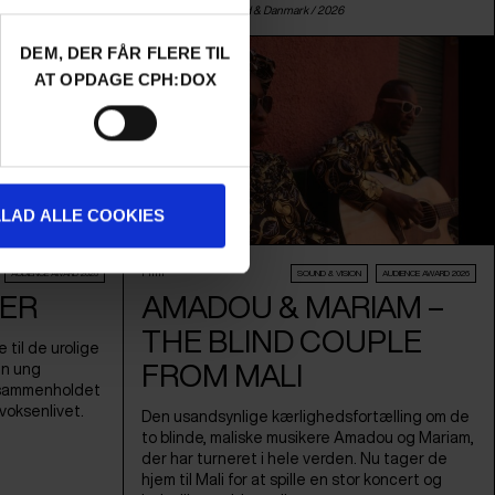
enspremiere
Sinéad O'Shea /
Irland
&
Danmark
/ 2026
DEM, DER FÅR FLERE TIL
AT OPDAGE CPH:DOX
LLAD ALLE COOKIES
Film
AUDIENCE AWARD 2026
SOUND & VISION
AUDIENCE AWARD 2026
ER
AMADOU & MARIAM –
THE BLIND COUPLE
til de urolige
FROM MALI
en ung
 sammenholdet
voksenlivet.
Den usandsynlige kærlighedsfortælling om de
to blinde, maliske musikere Amadou og Mariam,
der har turneret i hele verden. Nu tager de
hjem til Mali for at spille en stor koncert og