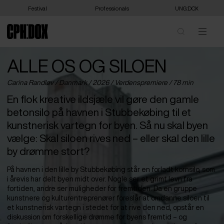
Festival
Professionals
UNG:DOX
ALLE OS OG SILOEN
Carina Randløv /
Danmark
/ 2026 /
Verdenspremiere
/ 78 min
En flok kreative ildsjæle vil gøre den gamle
betonsilo på havnen i Stubbekøbing til et
kunstnerisk vartegn for byen. Så nu skal byen
vælge: Skal siloen rives ned – eller skal den lille
by drømme stort?
På havnen i den lille by Stubbekøbing står en forladt kornsilo, som
i årevis har delt byen midt over. Nogle ser et grimt levn fra
fortiden, andre ser muligheder for fremtiden. Da en gruppe
kunstnere og kulturentreprenører foreslår at omdanne siloen til
et kunstnerisk vartegn i stedet for at rive den ned, opstår en
diskussion om forskellige drømme for byens fremtid – og