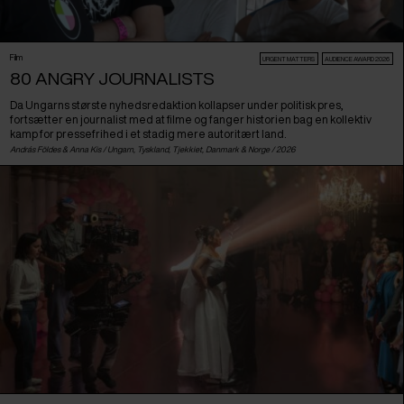
Film
URGENT MATTERS
AUDIENCE AWARD 2026
80 ANGRY JOURNALISTS
Da Ungarns største nyhedsredaktion kollapser under politisk pres,
fortsætter en journalist med at filme og fanger historien bag en kollektiv
kamp for pressefrihed i et stadig mere autoritært land.
András Földes & Anna Kis /
Ungarn
,
Tyskland
,
Tjekkiet
,
Danmark
&
Norge
/ 2026