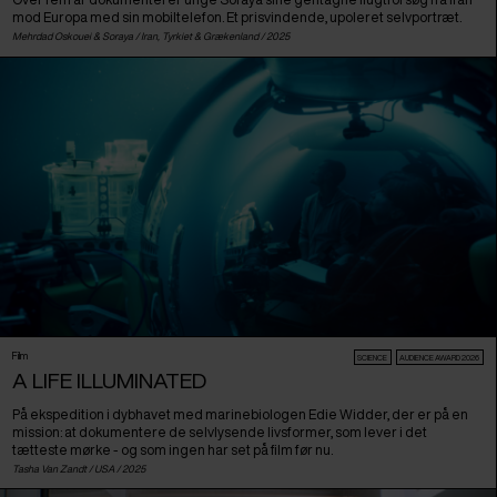
mod Europa med sin mobiltelefon. Et prisvindende, upoleret selvportræt.
Mehrdad Oskouei & Soraya /
Iran
,
Tyrkiet
&
Grækenland
/ 2025
Film
SCIENCE
AUDIENCE AWARD 2026
A LIFE ILLUMINATED
På ekspedition i dybhavet med marinebiologen Edie Widder, der er på en
mission: at dokumentere de selvlysende livsformer, som lever i det
tætteste mørke - og som ingen har set på film før nu.
Tasha Van Zandt /
USA
/ 2025