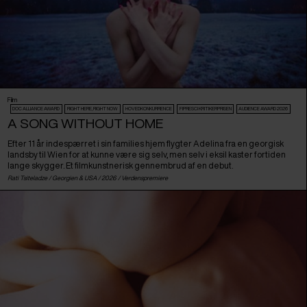
Film
DOC ALLIANCE AWARD
RIGHT HERE, RIGHT NOW
HOVEDKONKURRENCE
FIPRESCI KRITIKERPRISEN
AUDIENCE AWARD 2026
A SONG WITHOUT HOME
Efter 11 år indespærret i sin families hjem flygter Adelina fra en georgisk
landsby til Wien for at kunne være sig selv, men selv i eksil kaster fortiden
lange skygger. Et filmkunstnerisk gennembrud af en debut.
Rati Tsiteladze /
Georgien
&
USA
/ 2026 /
Verdenspremiere