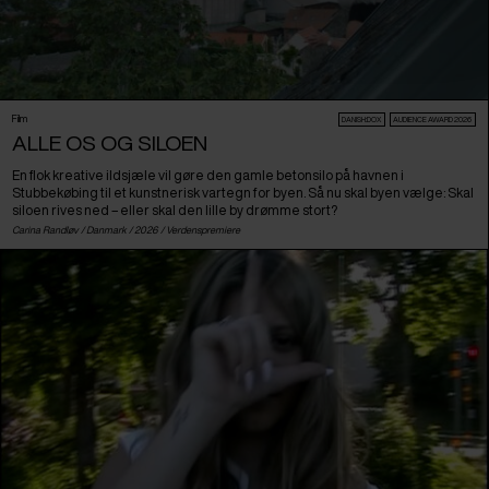
Film
DANISH:DOX
AUDIENCE AWARD 2026
ALLE OS OG SILOEN
En flok kreative ildsjæle vil gøre den gamle betonsilo på havnen i
Stubbekøbing til et kunstnerisk vartegn for byen. Så nu skal byen vælge: Skal
siloen rives ned – eller skal den lille by drømme stort?
Carina Randløv /
Danmark
/ 2026 /
Verdenspremiere