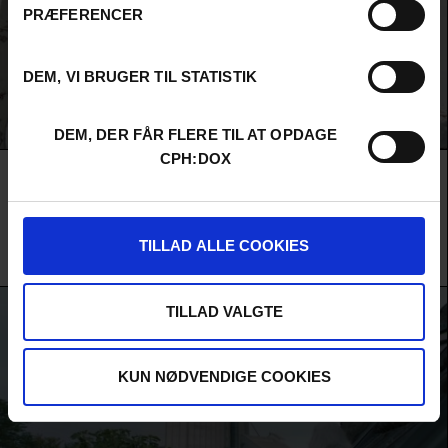
PRÆFERENCER
DEM, VI BRUGER TIL STATISTIK
DEM, DER FÅR FLERE TIL AT OPDAGE
CPH:DOX
Film
RIGHT HERE, RIGHT NOW
F:ACT KONKURRENCE
AUDIENCE AWARD 2026
ALL RIVERS SPILL THEIR STORIES TO THE SEA
En bølge af bibelske plager ramler sammen i det nordøstlige England, hvor
fiskere, øko-aktivister og driftige erhvervsfolk kæmper om fremtiden efter
TILLAD ALLE COOKIES
Brexit. En højaktuel udkantshistorie med stærk lokal kolorit.
Jeanie Finlay /
Storbritannien
/ 2026 /
Verdenspremiere
TILLAD VALGTE
KUN NØDVENDIGE COOKIES