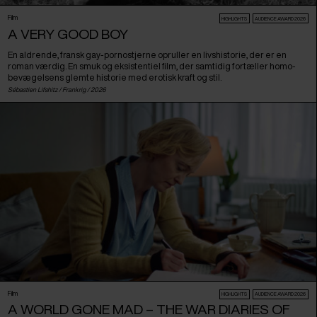
Film
HIGHLIGHTS
AUDIENCE AWARD 2026
A VERY GOOD BOY
En aldrende, fransk gay-pornostjerne opruller en livshistorie, der er en
roman værdig. En smuk og eksistentiel film, der samtidig fortæller homo-
bevægelsens glemte historie med erotisk kraft og stil.
Sébastien Lifshitz /
Frankrig
/ 2026
Film
HIGHLIGHTS
AUDIENCE AWARD 2026
A WORLD GONE MAD – THE WAR DIARIES OF