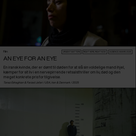
Film
URGENT MATTERS
RIGHT HERE, RIGHT NOW
AUDIENCE AWARD 2026
AN EYE FOR AN EYE
En iransk kvinde, der er dømt til døden for at slå sin voldelige mand ihjel,
kæmper for sit liv i en nervepirrende retsalsthriller om liv, død og den
meget konkrete pris for tilgivelse.
Tanaz Eshaghian & Farzad Jafari /
USA
,
Iran
&
Danmark
/ 2025