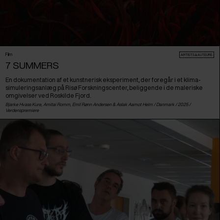
Film
ARTISTS & AUTEURS
7 SUMMERS
En dokumentation af et kunstnerisk eksperiment, der foregår i et klima-
simuleringsanlæg på Risø Forskningscenter, beliggende i de maleriske
omgivelser ved Roskilde Fjord.
Bjarke Hvass Kure, Amitai Romm, Emil Rønn Andersen & Aslak Aamot Helm /
Danmark
/ 2025 /
Verdenspremiere