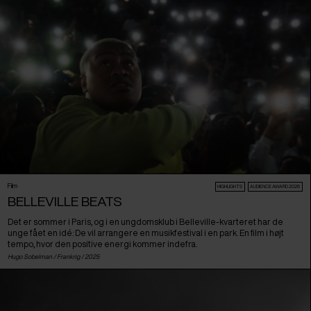
Film
HIGHLIGHTS
AUDIENCE AWARD 2026
BELLEVILLE BEATS
Det er sommer i Paris, og i en ungdomsklub i Belleville-kvarteret har de
unge fået en idé: De vil arrangere en musikfestival i en park. En film i højt
tempo, hvor den positive energi kommer indefra.
Hugo Sobelman /
Frankrig
/ 2025