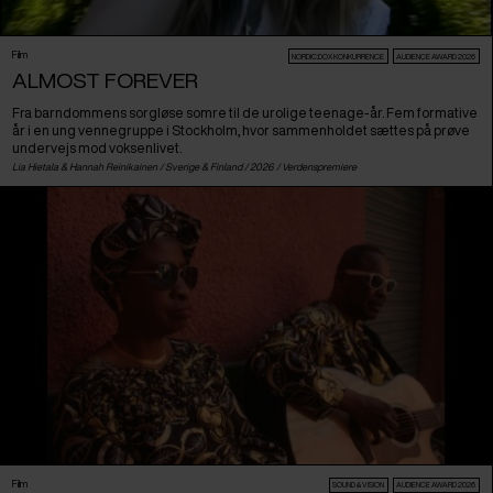
Film
NORDIC:DOX KONKURRENCE
AUDIENCE AWARD 2026
ALMOST FOREVER
Fra barndommens sorgløse somre til de urolige teenage-år. Fem formative
år i en ung vennegruppe i Stockholm, hvor sammenholdet sættes på prøve
undervejs mod voksenlivet.
Lia Hietala & Hannah Reinikainen /
Sverige
&
Finland
/ 2026 /
Verdenspremiere
Film
SOUND & VISION
AUDIENCE AWARD 2026