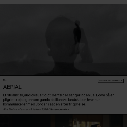
Film
NEW:VISION KONKURRENCE
AERIAL
Et ritualistisk, audiovisuelt digt, der følger sangerinden Lei Lowe på en
pilgrimsrejse gennem gamle sicilianske landskaber, hvor hun
kommunikerer med Jorden i søgen efter frigørelse.
Aida Berisha /
Danmark
&
Italien
/ 2026 /
Verdenspremiere