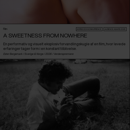
Film
NORDIC:DOX KONKURRENCE
AUDIENCE AWARD 2026
A SWEETNESS FROM NOWHERE
En performativ og visuelt eksplosiv forvandlingskugle af en film, hvor levede
erfaringer tager form i en konstant tilblivelse.
Ester Bergsmark /
Sverige
&
Norge
/ 2026 /
Verdenspremiere