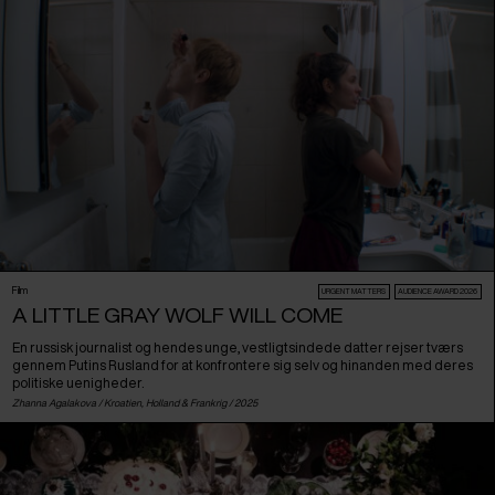
Film
URGENT MATTERS
AUDIENCE AWARD 2026
A LITTLE GRAY WOLF WILL COME
En russisk journalist og hendes unge, vestligtsindede datter rejser tværs
gennem Putins Rusland for at konfrontere sig selv og hinanden med deres
politiske uenigheder.
Zhanna Agalakova /
Kroatien
,
Holland
&
Frankrig
/ 2025