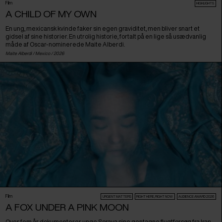
Film
HIGHLIGHTS
A CHILD OF MY OWN
En ung, mexicansk kvinde faker sin egen graviditet, men bliver snart et
gidsel af sine historier. En utrolig historie, fortalt på en lige så usædvanlig
måde af Oscar-nominerede Maite Alberdi.
Maite Alberdi /
Mexico
/ 2026
Film
URGENT MATTERS
RIGHT HERE, RIGHT NOW
AUDIENCE AWARD 2026
A FOX UNDER A PINK MOON
Over fem år dokumenterer unge Soraya sine gentagne flugtforsøg fra Iran