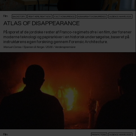
Film
BACKSTORY
RIGHT HERE, RIGHT NOW
F:ACT KONKURRENCE
HUMAN:RIGHTS KONKURRENCE
AUDIENCE AWARD 2026
ATLAS OF DISAPPEARANCE
På sporet af de jordiske rester af Franco-regimets ofre i en film, der forener
moderne teknologi og papirarkiver i en historisk undersøgelse, baseret på
instruktørens egen forskning gennem Forensic Architecture.
Manuel Correa /
Spanien
&
Norge
/ 2026 /
Verdenspremiere
Film
PARAFICTIONS
AUDIENCE AWARD 2026