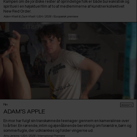
Kampen om de jordiske rester af oprindelige folk er både bureakratisk og
spirituel i en højaktuel film af to af medlemmerne af kunstnerkollektivet
New Red Order.
Adam Khalil & Zack Khalil /
USA
/ 2026 /
Europæisk premiere
Film
HIGHLIGHTS
ADAM’S APPLE
En mor har fulgt sin transkønnede teenager gennem en kameralinse over
to årtier. En rørende, intim og øjenåbnende beretning om forældre, børn og
sommerfugle, der udklækkes og folder vingerne ud.
Amy Jenkins /
USA
/ 2026 /
International Premiere