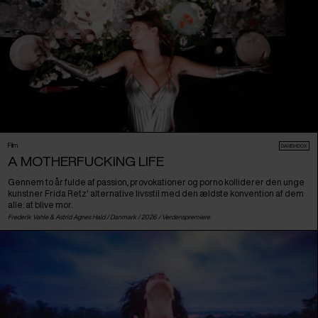
Film
DANISH:DOX
A MOTHERFUCKING LIFE
Gennem to år fulde af passion, provokationer og porno kolliderer den unge
kunstner Frida Retz' alternative livsstil med den ældste konvention af dem
alle: at blive mor.
Frederik Vahle & Astrid Agnes Hald /
Danmark
/ 2026 /
Verdenspremiere