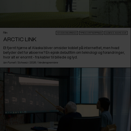
Film
HOVEDKONKURRENCE
FIPRESCI KRITIKERPRISEN
AUDIENCE AWARD 2026
ARCTIC LINK
Et fjernt hjørne af Alaska bliver omsider koblet på internettet, men hvad
betyder det for øboerne? En episk debutfilm om teknologi og forandringer,
hvor alt er enormt - fra kabler til billede og lyd.
Ian Purnell /
Schweiz
/ 2026 /
Verdenspremiere