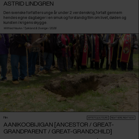
ASTRID LINDGREN
Den svenske forfatters unge år under 2. verdenskrig, fortalt gennem
hendes egne dagbøger i en smuk og forstandig film om livet, døden og
kunsten i krigens skygge.
Wilfried Hauke /
Tyskland
&
Sverige
/ 2026
Film
ARTISTS & AUTEURS
RIGHT HERE, RIGHT NOW
AANIKOOBIJIGAN [ANCESTOR / GREAT-
GRANDPARENT / GREAT-GRANDCHILD]