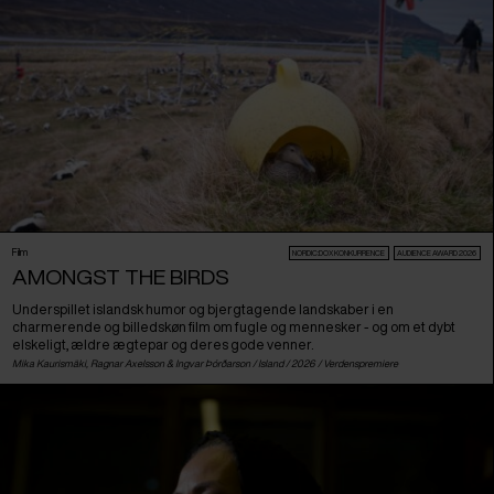
Film
NORDIC:DOX KONKURRENCE
AUDIENCE AWARD 2026
AMONGST THE BIRDS
Underspillet islandsk humor og bjergtagende landskaber i en
charmerende og billedskøn film om fugle og mennesker - og om et dybt
elskeligt, ældre ægtepar og deres gode venner.
Mika Kaurismäki, Ragnar Axelsson & Ingvar Þórðarson /
Island
/ 2026 /
Verdenspremiere