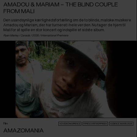
AMADOU & MARIAM – THE BLIND COUPLE
FROM MALI
Den usandsynlige kærlighedsfortælling om de to blinde, maliske musikere
Amadou og Mariam, der har turneret i hele verden. Nu tager de hjem til
Mali for at spille en stor koncert og indspille et sidste album.
Ryan Marley /
Canada
/ 2026 /
International Premiere
Film
HOVEDKONKURRENCE
FIPRESCI KRITIKERPRISEN
AUDIENCE AWARD 2026
AMAZOMANIA