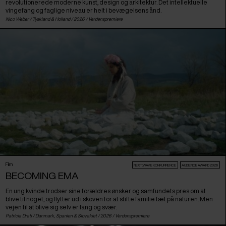
revolutionerede moderne kunst, design og arkitektur. Det intellektuelle
vingefang og faglige niveau er helt i bevægelsens ånd.
Nico Weber /
Tyskland
&
Holland
/ 2026 /
Verdenspremiere
Film
NEXT:WAVE KONKURRENCE
AUDIENCE AWARD 2026
BECOMING EMA
En ung kvinde trodser sine forældres ønsker og samfundets pres om at
blive til noget, og flytter ud i skoven for at stifte familie tæt på naturen. Men
vejen til at blive sig selv er lang og svær.
Patricia Drati /
Danmark
,
Spanien
&
Slovakiet
/ 2026 /
Verdenspremiere