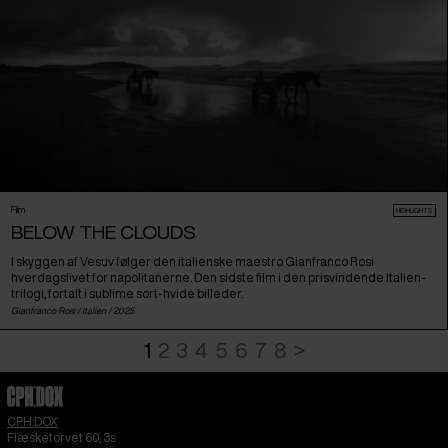
Film
HIGHLIGHTS
BELOW THE CLOUDS
I skyggen af Vesuv følger den italienske maestro Gianfranco Rosi
hverdagslivet for napolitanerne. Den sidste film i den prisvindende Italien-
trilogi, fortalt i sublime sort-hvide billeder.
Gianfranco Rosi /
Italien
/ 2025
1
2
3
4
5
6
7
8
>
CPH:DOX
Flæsketorvet 60, 3s