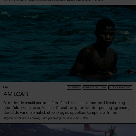
Film
BACKSTORY
RIGHT HERE, RIGHT NOW
AUDIENCE AWARD 2026
AMÍLCAR
Blændende smukt portræt af en af anti-kolonialismens mest ikoniske og
gådefulde karakterer, Amílcar Cabral - en guerillaleder, poet og agronom,
der både var diplomatisk, utopisk og skruppelløs i kampen for frihed.
Miguel Eek /
Spanien
,
Frankrig
,
Portugal
,
Sverige
&
Cape Verde
/ 2025