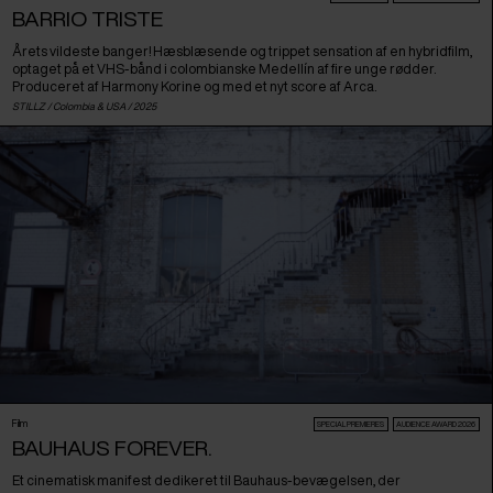
BARRIO TRISTE
Årets vildeste banger! Hæsblæsende og trippet sensation af en hybridfilm,
optaget på et VHS-bånd i colombianske Medellín af fire unge rødder.
Produceret af Harmony Korine og med et nyt score af Arca.
STILLZ /
Colombia
&
USA
/ 2025
Film
SPECIAL PREMIERES
AUDIENCE AWARD 2026
BAUHAUS FOREVER.
Et cinematisk manifest dedikeret til Bauhaus-bevægelsen, der