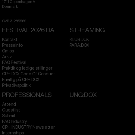
1711
Copenhagen V
Denmark
CVR
31285569
FESTIVAL 2026 DA
STREAMING
Kontakt
KLUB:DOX
Presseinfo
PARA:DOX
Om os
Arkiv
FAQ Festival
Praktik og ledige stillinger
CPH:DOX Code Of Conduct
Frivillig på CPH:DOX
Privatlivspolitik
PROFESSIONALS
UNG:DOX
Attend
Guestlist
Submit
FAQ Industry
CPH:INDUSTRY Newsletter
Internships