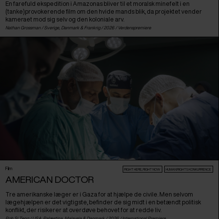
En farefuld ekspedition i Amazonas bliver til et moralsk minefelt i en
(tanke)provokerende film om den hvide mands blik, da projektet vender
kameraet mod sig selv og den koloniale arv.
Nathan Grossman /
Sverige
,
Danmark
&
Frankrig
/ 2026 /
Verdenspremiere
Film
RIGHT HERE, RIGHT NOW
HUMAN:RIGHTS KONKURRENCE
AMERICAN DOCTOR
Tre amerikanske læger er i Gaza for at hjælpe de civile. Men selvom
lægehjælpen er det vigtigste, befinder de sig midt i en betændt politisk
konflikt, der risikerer at overdøve behovet for at redde liv.
Poh Si Teng /
USA
,
Palæstina
,
Malaysia
&
Danmark
/ 2026 /
International Premiere