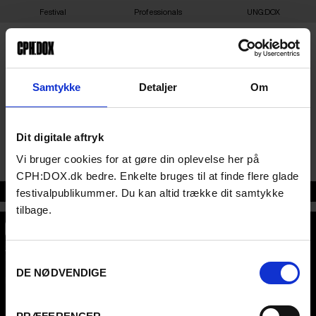
Festival
Professionals
UNG:DOX
KONSERVATORIETS
Samtykke
Detaljer
Om
KONCERTSAL
Dit digitale aftryk
Julius Thomsens Gade 1, 1974 Frederiksberg
Vi bruger cookies for at gøre din oplevelse her på
CPH:DOX.dk bedre. Enkelte bruges til at finde flere glade
Adresse
festivalpublikummer. Du kan altid trække dit samtykke
tilbage.
CPH:DOX
Samtykkevalg
Flæsketorvet 60, 3s
1711
Copenhagen V
DE NØDVENDIGE
Denmark
CVR
31285569