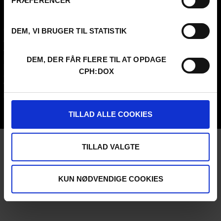
PRÆFERENCER
FESTIVAL 2026 DA
PROFESSIONALS
Contact
Attend
DEM, VI BRUGER TIL STATISTIK
Archive
Guestlist
About us
SCHEDULE CPH:INDUSTRY
FAQ Festival
Submit
DEM, DER FÅR FLERE TIL AT OPDAGE
Press info
FAQ Industry
CPH:DOX
Code of Conduct
CPH:INDUSTRY newsletter
Volunteer at CPH:DOX
Internships
Privacy Policy
UNG:DOX
TILLAD ALLE COOKIES
TILLAD VALGTE
KUN NØDVENDIGE COOKIES