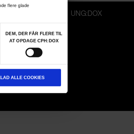
nde flere glade
PROFESSIONALS
UNG:DOX
Attend
Guestlist
DEM, DER FÅR FLERE TIL
Submit
AT OPDAGE CPH:DOX
FAQ Industry
CPH:INDUSTRY Newsletter
Internships
LLAD ALLE COOKIES