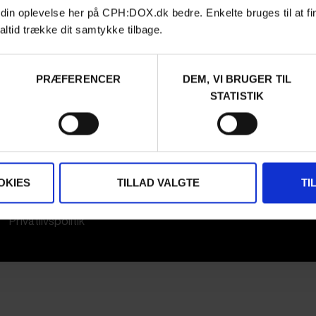
 din oplevelse her på CPH:DOX.dk bedre. Enkelte bruges til at fi
FESTIVAL 2026
STREAMING
altid trække dit samtykke tilbage.
DA
KLUB:DOX
PARA:DOX
PRÆFERENCER
DEM, VI BRUGER TIL
Kontakt
STATISTIK
Presseinfo
Om os
Arkiv
FAQ Festival
Praktik og ledige stillinger
CPH:DOX Code Of
OKIES
TILLAD VALGTE
TI
Conduct
Frivillig på CPH:DOX
Privatlivspolitik