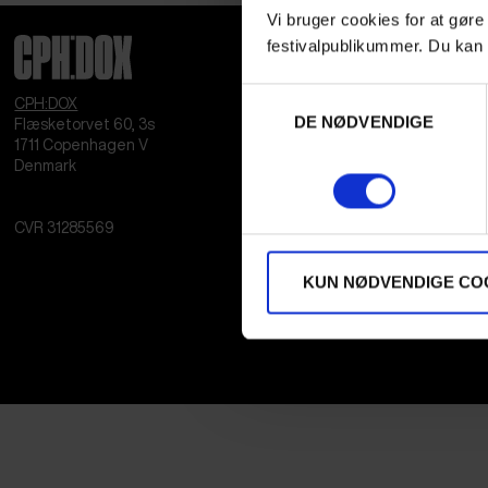
Vi bruger cookies for at gøre
festivalpublikummer. Du kan 
Samtykkevalg
CPH:DOX
DE NØDVENDIGE
Flæsketorvet 60, 3s
1711
Copenhagen V
Denmark
CVR
31285569
KUN NØDVENDIGE CO