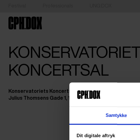
Festival
Professionals
UNG:DOX
KONSERVATORIE
KONCERTSAL
Konservatoriets Koncertsal
Julius Thomsens Gade 1, 1974 Frederiksberg
Samtykke
Dit digitale aftryk