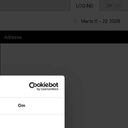
LOG IND
DA
/
EN
Marts 11. – 22. 2026
Adresse
Om