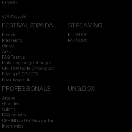
Denmark
CVR
31285569
FESTIVAL 2026 DA
STREAMING
Kontakt
KLUB:DOX
Presseinfo
PARA:DOX
Om os
Arkiv
FAQ Festival
Praktik og ledige stillinger
CPH:DOX Code Of Conduct
Frivillig på CPH:DOX
Privatlivspolitik
PROFESSIONALS
UNG:DOX
Attend
Guestlist
Submit
FAQ Industry
CPH:INDUSTRY Newsletter
Internships