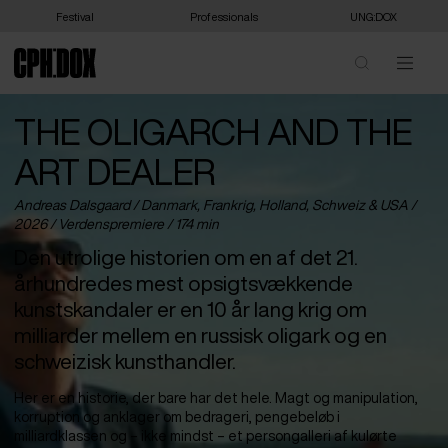
Festival
Professionals
UNG:DOX
THE OLIGARCH AND THE
ART DEALER
Andreas Dalsgaard /
Danmark
,
Frankrig
,
Holland
,
Schweiz
&
USA
/
2026 /
Verdenspremiere
/ 174 min
Den utrolige historien om en af det 21.
århundredes mest opsigtsvækkende
kunstskandaler er en 10 år lang krig om
milliarder mellem en russisk oligark og en
schweizisk kunsthandler.
Her er en historie, der bare har det hele. Magt og manipulation,
korruption og anklager om bedrageri, pengebeløb i
milliardklassen og – ikke mindst – et persongalleri af kulørte