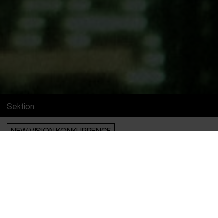
Sektion
NEW:VISION KONKURRENCE
En del af