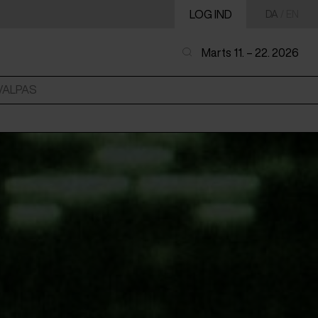
LOG IND
DA
/
EN
Marts 11. – 22. 2026
VALPAS