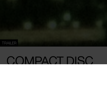
TRAILER
COMPACT DISC
Rico Wong /
Hong Kong
&
Storbritannien
/ 2026 /
Verdenspr
Efter flere års tavshed vender en ung ku
venner tilbage til fragmenter af et forhør
sammen har gennemlevet.