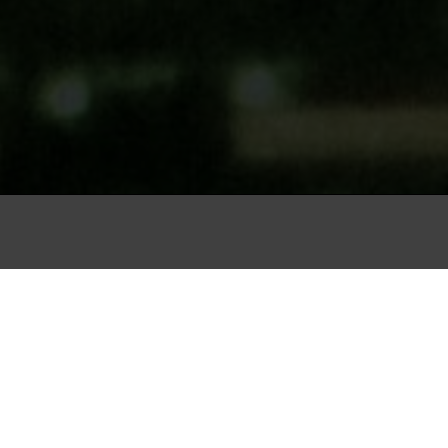
emiere
/ 38 min
nstner og hans
 og en fængsling, de