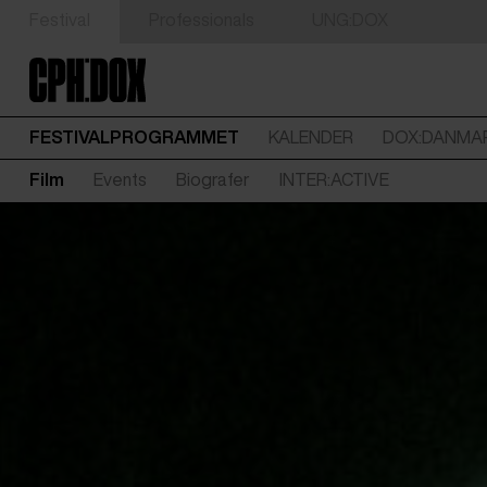
Festival
Professionals
UNG:DOX
FESTIVALPROGRAMMET
KALENDER
DOX:DANMA
Film
Events
Biografer
INTER:ACTIVE