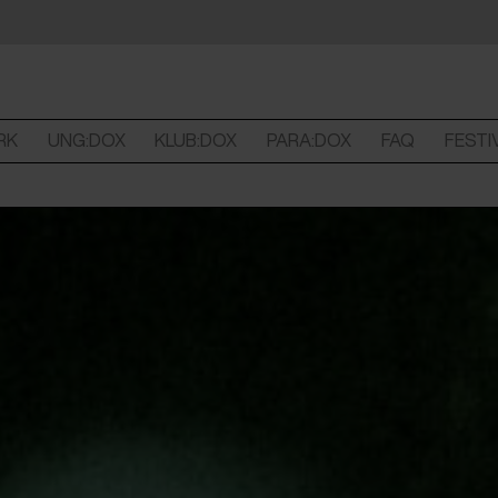
RK
UNG:DOX
KLUB:DOX
PARA:DOX
FAQ
FESTI