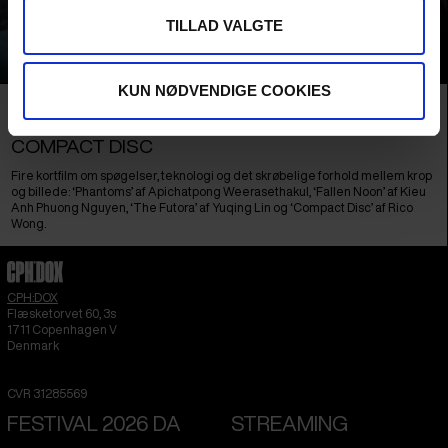
TILLAD VALGTE
KUN NØDVENDIGE COOKIES
Film Package
NEW:VISION KONKURRENCE
PHANTOMS + FALLEN NOON + THE FUTORA +
COMPACT DISC
Fire kortfilm om spøgelser, teknologi og det skrøbelige forhold mellem krop
og billede: ‘Phantoms’ af Apichatpong Weerasethakul, ‘Fallen Noon’ af Kieu
Anh Phuong Nguyen, ‘The Futora’ af Yuqing Lin og ‘Compact Disc’ af Rico
Wong.
CPH:DOX
Flæsketorvet 60, 3s
1711
Copenhagen V
Denmark
CVR
31285569
FESTIVAL 2026 DA
STREAMING