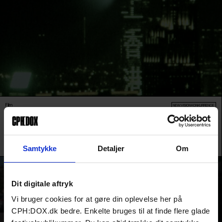
Film
NEW:VISION KONKURRENCE
COMPACT DISC
Efter flere års tavshed vender en ung kunstner og hans venner tilbage til
fragmenter af et forhør og en fængsling, de sammen har gennemlevet.
Samtykke
Detaljer
Om
Rico Wong /
Hong Kong
&
Storbritannien
/ 2026 /
Verdenspremiere
Dit digitale aftryk
Vi bruger cookies for at gøre din oplevelse her på
CPH:DOX.dk bedre. Enkelte bruges til at finde flere glade