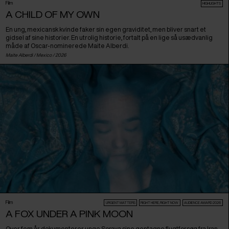
Film
HIGHLIGHTS
A CHILD OF MY OWN
En ung, mexicansk kvinde faker sin egen graviditet, men bliver snart et
gidsel af sine historier. En utrolig historie, fortalt på en lige så usædvanlig
måde af Oscar-nominerede Maite Alberdi.
Maite Alberdi /
Mexico
/ 2026
Film
URGENT MATTERS
RIGHT HERE, RIGHT NOW
AUDIENCE AWARD 2026
A FOX UNDER A PINK MOON
Over fem år dokumenterer unge Soraya sine gentagne flugtforsøg fra Iran