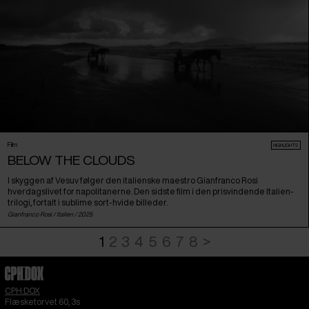
Film
HIGHLIGHTS
BELOW THE CLOUDS
I skyggen af Vesuv følger den italienske maestro Gianfranco Rosi
hverdagslivet for napolitanerne. Den sidste film i den prisvindende Italien-
trilogi, fortalt i sublime sort-hvide billeder.
Gianfranco Rosi /
Italien
/ 2025
1
2
3
4
5
6
7
8
>
CPH:DOX
Flæsketorvet 60, 3s