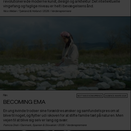
revolutionerede moderne kunst, design og arkitektur. Det intellektuelle
vingefang og faglige niveau er helt i bevægelsens ånd.
Nico Weber /
Tyskland
&
Holland
/ 2026 /
Verdenspremiere
Film
NEXT:WAVE KONKURRENCE
AUDIENCE AWARD 2026
BECOMING EMA
En ung kvinde trodser sine forældres ønsker og samfundets pres om at
blive til noget, og flytter ud i skoven for at stifte familie tæt på naturen. Men
vejen til at blive sig selv er lang og svær.
Patricia Drati /
Danmark
,
Spanien
&
Slovakiet
/ 2026 /
Verdenspremiere