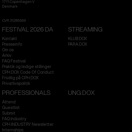
1711
Copenhagen V
Denmark
CVR
31285569
FESTIVAL 2026 DA
STREAMING
Kontakt
KLUB:DOX
Presseinfo
PARA:DOX
Om os
Arkiv
FAQ Festival
Praktik og ledige stillinger
CPH:DOX Code Of Conduct
Frivillig på CPH:DOX
Privatlivspolitik
PROFESSIONALS
UNG:DOX
Attend
Guestlist
Submit
FAQ Industry
CPH:INDUSTRY Newsletter
Internships