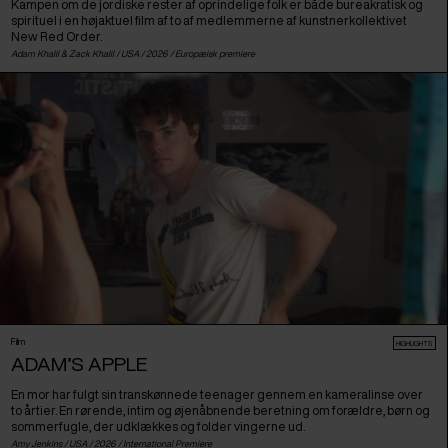
Kampen om de jordiske rester af oprindelige folk er både bureakratisk og
spirituel i en højaktuel film af to af medlemmerne af kunstnerkollektivet
New Red Order.
Adam Khalil & Zack Khalil /
USA
/ 2026 /
Europæisk premiere
Film
HIGHLIGHTS
ADAM’S APPLE
En mor har fulgt sin transkønnede teenager gennem en kameralinse over
to årtier. En rørende, intim og øjenåbnende beretning om forældre, børn og
sommerfugle, der udklækkes og folder vingerne ud.
Amy Jenkins /
USA
/ 2026 /
International Premiere