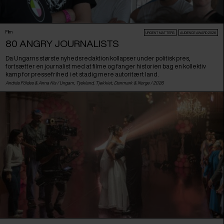
Film
URGENT MATTERS
AUDIENCE AWARD 2026
80 ANGRY JOURNALISTS
Da Ungarns største nyhedsredaktion kollapser under politisk pres,
fortsætter en journalist med at filme og fanger historien bag en kollektiv
kamp for pressefrihed i et stadig mere autoritært land.
András Földes & Anna Kis /
Ungarn
,
Tyskland
,
Tjekkiet
,
Danmark
&
Norge
/ 2026