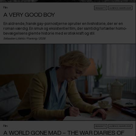
Film
HIGHLIGHTS
AUDIENCE AWARD 2026
A VERY GOOD BOY
En aldrende, fransk gay-pornostjerne opruller en livshistorie, der er en
roman værdig. En smuk og eksistentiel film, der samtidig fortæller homo-
bevægelsens glemte historie med erotisk kraft og stil.
Sébastien Lifshitz /
Frankrig
/ 2026
Film
HIGHLIGHTS
AUDIENCE AWARD 2026
A WORLD GONE MAD – THE WAR DIARIES OF