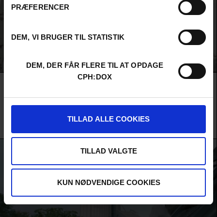
PRÆFERENCER
DEM, VI BRUGER TIL STATISTIK
DEM, DER FÅR FLERE TIL AT OPDAGE
CPH:DOX
Film
RIGHT HERE, RIGHT NOW
F:ACT KONKURRENCE
AUDIENCE AWARD 2026
ALL RIVERS SPILL THEIR STORIES TO THE SEA
En bølge af bibelske plager ramler sammen i det nordøstlige England, hvor
fiskere, øko-aktivister og driftige erhvervsfolk kæmper om fremtiden efter
TILLAD ALLE COOKIES
Brexit. En højaktuel udkantshistorie med stærk lokal kolorit.
Jeanie Finlay /
Storbritannien
/ 2026 /
Verdenspremiere
TILLAD VALGTE
KUN NØDVENDIGE COOKIES