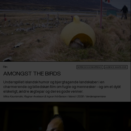
Film
NORDIC:DOX KONKURRENCE
AUDIENCE AWARD 2026
AMONGST THE BIRDS
Underspillet islandsk humor og bjergtagende landskaber i en
charmerende og billedskøn film om fugle og mennesker - og om et dybt
elskeligt, ældre ægtepar og deres gode venner.
Mika Kaurismäki, Ragnar Axelsson & Ingvar Þórðarson /
Island
/ 2026 /
Verdenspremiere