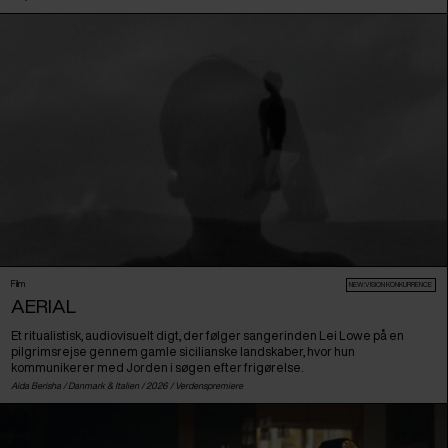
Film
NEW:VISION KONKURRENCE
AERIAL
Et ritualistisk, audiovisuelt digt, der følger sangerinden Lei Lowe på en
pilgrimsrejse gennem gamle sicilianske landskaber, hvor hun
kommunikerer med Jorden i søgen efter frigørelse.
Aida Berisha /
Danmark
&
Italien
/ 2026 /
Verdenspremiere