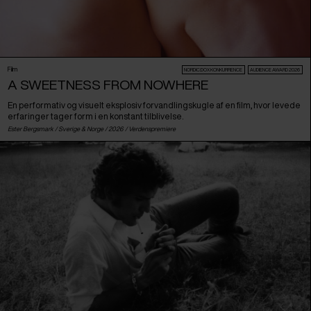
Film
NORDIC:DOX KONKURRENCE
AUDIENCE AWARD 2026
A SWEETNESS FROM NOWHERE
En performativ og visuelt eksplosiv forvandlingskugle af en film, hvor levede
erfaringer tager form i en konstant tilblivelse.
Ester Bergsmark /
Sverige
&
Norge
/ 2026 /
Verdenspremiere