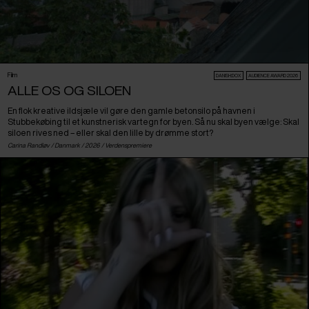
Film
DANISH:DOX
AUDIENCE AWARD 2026
ALLE OS OG SILOEN
En flok kreative ildsjæle vil gøre den gamle betonsilo på havnen i
Stubbekøbing til et kunstnerisk vartegn for byen. Så nu skal byen vælge: Skal
siloen rives ned – eller skal den lille by drømme stort?
Carina Randløv /
Danmark
/ 2026 /
Verdenspremiere