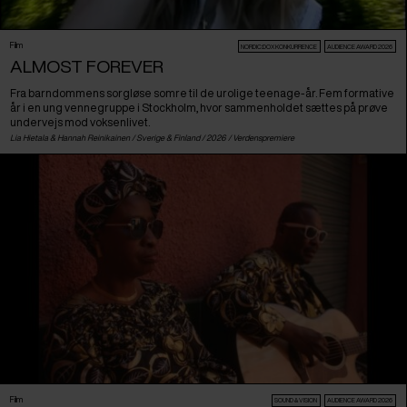
Film
NORDIC:DOX KONKURRENCE
AUDIENCE AWARD 2026
ALMOST FOREVER
Fra barndommens sorgløse somre til de urolige teenage-år. Fem formative
år i en ung vennegruppe i Stockholm, hvor sammenholdet sættes på prøve
undervejs mod voksenlivet.
Lia Hietala & Hannah Reinikainen /
Sverige
&
Finland
/ 2026 /
Verdenspremiere
Film
SOUND & VISION
AUDIENCE AWARD 2026