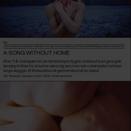
Film
DOC ALLIANCE AWARD
RIGHT HERE, RIGHT NOW
HOVEDKONKURRENCE
FIPRESCI KRITIKERPRISEN
AUDIENCE AWARD 2026
A SONG WITHOUT HOME
Efter 11 år indespærret i sin families hjem flygter Adelina fra en georgisk
landsby til Wien for at kunne være sig selv, men selv i eksil kaster fortiden
lange skygger. Et filmkunstnerisk gennembrud af en debut.
Rati Tsiteladze /
Georgien
&
USA
/ 2026 /
Verdenspremiere