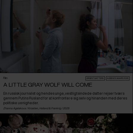
Film
URGENT MATTERS
AUDIENCE AWARD 2026
A LITTLE GRAY WOLF WILL COME
En russisk journalist og hendes unge, vestligtsindede datter rejser tværs
gennem Putins Rusland for at konfrontere sig selv og hinanden med deres
politiske uenigheder.
Zhanna Agalakova /
Kroatien
,
Holland
&
Frankrig
/ 2025