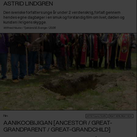
ASTRID LINDGREN
Den svenske forfatters unge år under 2. verdenskrig, fortalt gennem
hendes egne dagbøger i en smuk og forstandig film om livet, døden og
kunsten i krigens skygge.
Wilfried Hauke /
Tyskland
&
Sverige
/ 2026
Film
ARTISTS & AUTEURS
RIGHT HERE, RIGHT NOW
AANIKOOBIJIGAN [ANCESTOR / GREAT-
GRANDPARENT / GREAT-GRANDCHILD]