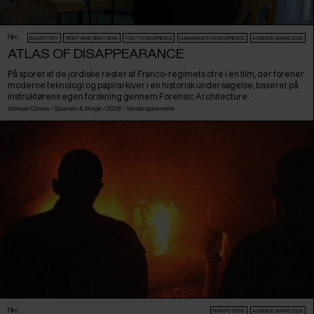
Film
BACKSTORY
RIGHT HERE, RIGHT NOW
F:ACT KONKURRENCE
HUMAN:RIGHTS KONKURRENCE
AUDIENCE AWARD 2026
ATLAS OF DISAPPEARANCE
På sporet af de jordiske rester af Franco-regimets ofre i en film, der forener
moderne teknologi og papirarkiver i en historisk undersøgelse, baseret på
instruktørens egen forskning gennem Forensic Architecture.
Manuel Correa /
Spanien
&
Norge
/ 2026 /
Verdenspremiere
Film
PARAFICTIONS
AUDIENCE AWARD 2026