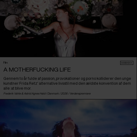
Film
DANISH:DOX
A MOTHERFUCKING LIFE
Gennem to år fulde af passion, provokationer og porno kolliderer den unge
kunstner Frida Retz' alternative livsstil med den ældste konvention af dem
alle: at blive mor.
Frederik Vahle & Astrid Agnes Hald /
Danmark
/ 2026 /
Verdenspremiere