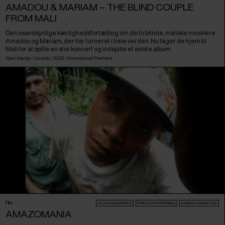
AMADOU & MARIAM – THE BLIND COUPLE
FROM MALI
Den usandsynlige kærlighedsfortælling om de to blinde, maliske musikere
Amadou og Mariam, der har turneret i hele verden. Nu tager de hjem til
Mali for at spille en stor koncert og indspille et sidste album.
Ryan Marley /
Canada
/ 2026 /
International Premiere
Film
HOVEDKONKURRENCE
FIPRESCI KRITIKERPRISEN
AUDIENCE AWARD 2026
AMAZOMANIA