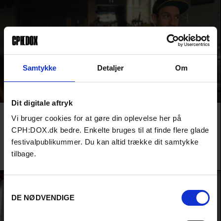
Samtykke
Detaljer
Om
Dit digitale aftryk
Film
HIGHLIGHTS
AUDIENCE AWARD 2026
Vi bruger cookies for at gøre din oplevelse her på
ALL ABOUT THE MONEY
CPH:DOX.dk bedre. Enkelte bruges til at finde flere glade
Pengenes forbandelse og fortidens skygger hjemsøger en ung og ultrarig
festivalpublikummer. Du kan altid trække dit samtykke
anti-kapitalist fra en af USAs rigeste famillier i en af årets mest utrolige
historier.
tilbage.
Sinéad O'Shea /
Irland
&
Danmark
/ 2026
Samtykkevalg
DE NØDVENDIGE