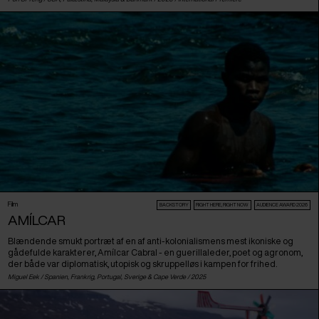
Film
BACKSTORY
RIGHT HERE, RIGHT NOW
AUDIENCE AWARD 2026
AMÍLCAR
Blændende smukt portræt af en af anti-kolonialismens mest ikoniske og
gådefulde karakterer, Amílcar Cabral - en guerillaleder, poet og agronom,
der både var diplomatisk, utopisk og skruppelløs i kampen for frihed.
Miguel Eek /
Spanien
,
Frankrig
,
Portugal
,
Sverige
&
Cape Verde
/ 2025