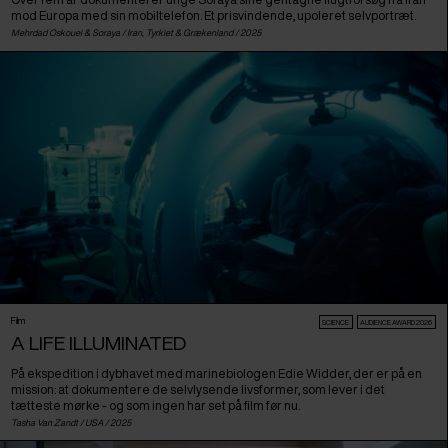
mod Europa med sin mobiltelefon. Et prisvindende, upoleret selvportræt.
Mehrdad Oskouei & Soraya /
Iran
,
Tyrkiet
&
Grækenland
/ 2025
Film
SCIENCE
AUDIENCE AWARD 2026
A LIFE ILLUMINATED
På ekspedition i dybhavet med marinebiologen Edie Widder, der er på en
mission: at dokumentere de selvlysende livsformer, som lever i det
tætteste mørke - og som ingen har set på film før nu.
Tasha Van Zandt /
USA
/ 2025