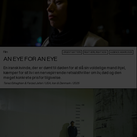
Film
URGENT MATTERS
RIGHT HERE, RIGHT NOW
AUDIENCE AWARD 2026
AN EYE FOR AN EYE
En iransk kvinde, der er dømt til døden for at slå sin voldelige mand ihjel,
kæmper for sit liv i en nervepirrende retsalsthriller om liv, død og den
meget konkrete pris for tilgivelse.
Tanaz Eshaghian & Farzad Jafari /
USA
,
Iran
&
Danmark
/ 2025