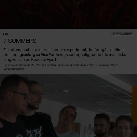
Film
ARTISTS & AUTEURS
7 SUMMERS
En dokumentation af et kunstnerisk eksperiment, der foregår i et klima-
simuleringsanlæg på Risø Forskningscenter, beliggende i de maleriske
omgivelser ved Roskilde Fjord.
Bjarke Hvass Kure, Amitai Romm, Emil Rønn Andersen & Aslak Aamot Helm /
Danmark
/ 2025 /
Verdenspremiere