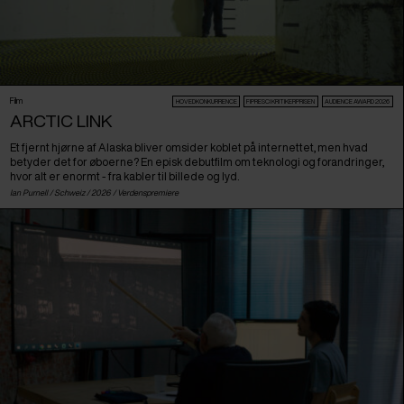
Film
HOVEDKONKURRENCE
FIPRESCI KRITIKERPRISEN
AUDIENCE AWARD 2026
ARCTIC LINK
Et fjernt hjørne af Alaska bliver omsider koblet på internettet, men hvad
betyder det for øboerne? En episk debutfilm om teknologi og forandringer,
hvor alt er enormt - fra kabler til billede og lyd.
Ian Purnell /
Schweiz
/ 2026 /
Verdenspremiere