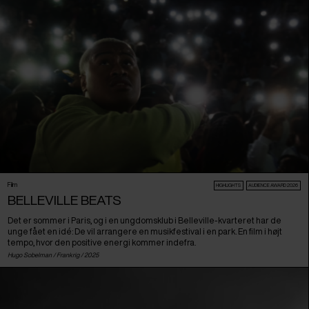
Film
HIGHLIGHTS
AUDIENCE AWARD 2026
BELLEVILLE BEATS
Det er sommer i Paris, og i en ungdomsklub i Belleville-kvarteret har de
unge fået en idé: De vil arrangere en musikfestival i en park. En film i højt
tempo, hvor den positive energi kommer indefra.
Hugo Sobelman /
Frankrig
/ 2025