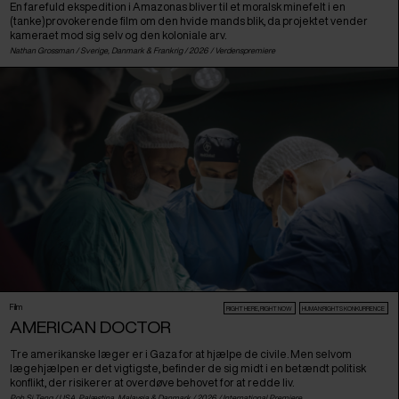
En farefuld ekspedition i Amazonas bliver til et moralsk minefelt i en
(tanke)provokerende film om den hvide mands blik, da projektet vender
kameraet mod sig selv og den koloniale arv.
Nathan Grossman /
Sverige
,
Danmark
&
Frankrig
/ 2026 /
Verdenspremiere
Film
RIGHT HERE, RIGHT NOW
HUMAN:RIGHTS KONKURRENCE
AMERICAN DOCTOR
Tre amerikanske læger er i Gaza for at hjælpe de civile. Men selvom
lægehjælpen er det vigtigste, befinder de sig midt i en betændt politisk
konflikt, der risikerer at overdøve behovet for at redde liv.
Poh Si Teng /
USA
,
Palæstina
,
Malaysia
&
Danmark
/ 2026 /
International Premiere