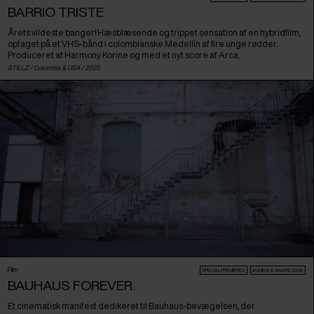
BARRIO TRISTE
Årets vildeste banger! Hæsblæsende og trippet sensation af en hybridfilm,
optaget på et VHS-bånd i colombianske Medellín af fire unge rødder.
Produceret af Harmony Korine og med et nyt score af Arca.
STILLZ /
Colombia
&
USA
/ 2025
Film
SPECIAL PREMIERES
AUDIENCE AWARD 2026
BAUHAUS FOREVER.
Et cinematisk manifest dedikeret til Bauhaus-bevægelsen, der