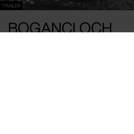
TRAILER
BOGANCLOCH
Ben Rivers /
Storbritannien
,
Tyskland
&
Island
/ 2024 / 86 min
CPH:DOX-vinderen Ben Rivers er tilbage
portræt af eneboeren Jake Williams og ha
sted i det skotske højland. En sindrig og sn
knitrende smuk sort-hvid.
Langt ude i det skotske højland fører eneboeren Jake Willi
tilværelse i sit eget gode selskab, og det har han gjort i de 
til himlen og plads til at tænke langsomme, dybe tanker om 
samhørighed, mens sæsonerne skifter og man får dagens ar
dette får kærlig opmærksomhed i Ben Rivers’ charmerende fi
Williams’ livsverden, hvor vinden suser i grantræerne, så 