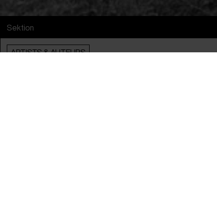
Sektion
ARTISTS & AUTEURS
Info
Engelsk Titel
Bogancloch
Original Titel
Bogancloch
Instruktør
Ben Rivers
Producere
Sarah Neely, Ben Rivers & John Archer
År
2024
Lande
Storbritannien
,
Tyskland
&
Island
Sprog
engelsk
Spilletid
1t 26m
Distribution
Rediance