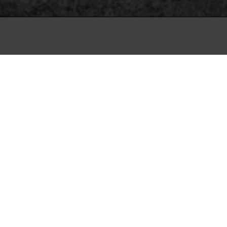
 med et poetisk
ns livsverden et
urrig film i
ams en tilbagelænet
sidste 40 år. Her er der højt
altings kosmiske
bejde fra hånden. Alt
lm, som inviterer os ind i
man nærmest kan dufte dem