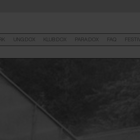
RK
UNG:DOX
KLUB:DOX
PARA:DOX
FAQ
FESTI