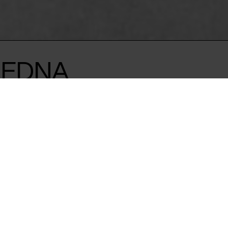
 EDNA
ned på tabuer og
rd får vi den vilde
virkelig god.
ke forfatter, der for nylig
n kvinde med modet til at
ra den seksuelt direkte