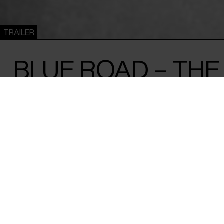
TRAILER
BLUE ROAD – THE
O’BRIEN STORY
Sinéad O'Shea /
Irland
&
Storbritannien
/ 2024 / 98 min
Den irske forfatterstjerne vendte op og 
traditioner i 1960’erne. Med hendes egne o
historie indefra og uden filter - og den er 
Hvem ville ikke gerne være venner med Edna O’Brien? Den irs
er blevet genopdaget af begejstrere læsere overalt, var e
skrive (og gøre) alt det, som andre kun turde drømme om. F