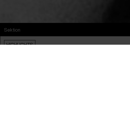
Sektion
HIGHLIGHTS
Info
Engelsk Titel
Blue Road - The Edna O'Brien Story
Original Titel
Blue Road - The Edna O'Brien Story
Instruktør
Sinéad O'Shea
Producere
Claire Mc Cabe & Eleanor Emptage
År
2024
Lande
Irland
&
Storbritannien
Sprog
engelsk