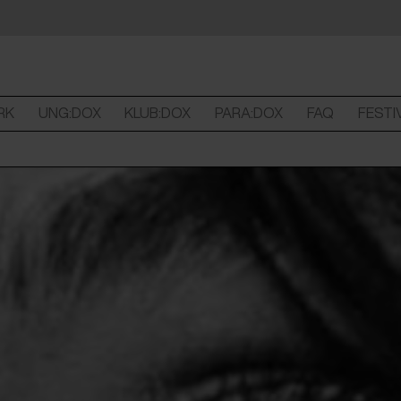
RK
UNG:DOX
KLUB:DOX
PARA:DOX
FAQ
FESTI