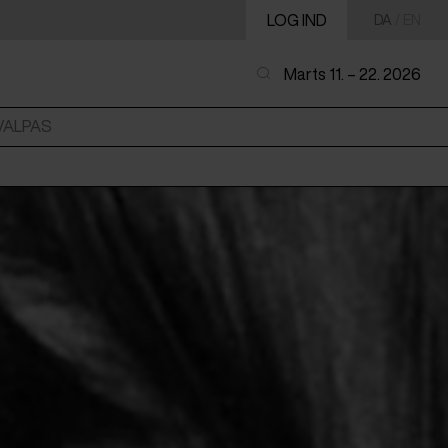
LOG IND
DA
/
EN
Marts 11. – 22. 2026
VALPAS