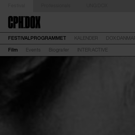
Festival
Professionals
UNG:DOX
FESTIVALPROGRAMMET
KALENDER
DOX:DANMA
Film
Events
Biografer
INTER:ACTIVE