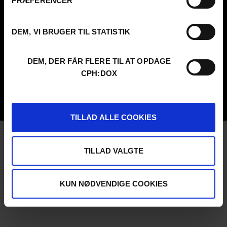
PRÆFERENCER
FESTIVAL 2026 DA
PROFESSIONALS
Contact
Attend
Archive
Guestlist
DEM, VI BRUGER TIL STATISTIK
About us
SCHEDULE CPH:INDUSTRY
FAQ Festival
Submit
Press info
FAQ Industry
DEM, DER FÅR FLERE TIL AT OPDAGE
Code of Conduct
CPH:INDUSTRY newsletter
CPH:DOX
Volunteer at CPH:DOX
Internships
Privacy Policy
UNG:DOX
TILLAD ALLE COOKIES
TILLAD VALGTE
KUN NØDVENDIGE COOKIES