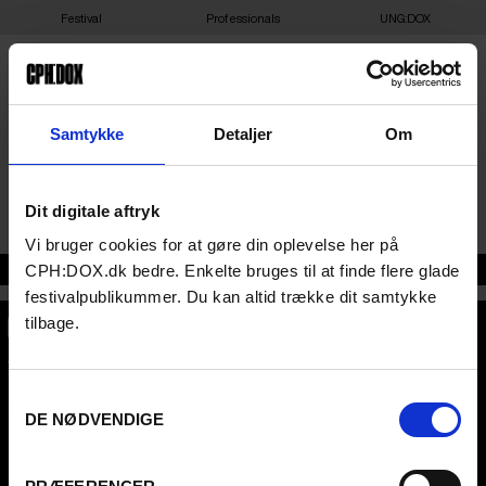
Festival
Professionals
UNG:DOX
ODENSE
Samtykke
Detaljer
Om
UNGDOMSHUSET
Dit digitale aftryk
Vi bruger cookies for at gøre din oplevelse her på
CPH:DOX.dk bedre. Enkelte bruges til at finde flere glade
Adresse
festivalpublikummer. Du kan altid trække dit samtykke
tilbage.
CPH:DOX
Flæsketorvet 60, 3s
1711
Copenhagen V
Samtykkevalg
Denmark
DE NØDVENDIGE
CVR
31285569