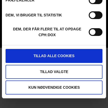
PRÆFERENCER
Archive
Guestlist
About us
SCHEDULE CPH:INDUSTRY
FAQ Festival
Submit
DEM, VI BRUGER TIL STATISTIK
Press info
FAQ Industry
Code of Conduct
CPH:INDUSTRY newsletter
Volunteer at CPH:DOX
Internships
DEM, DER FÅR FLERE TIL AT OPDAGE
Privacy Policy
CPH:DOX
UNG:DOX
TILLAD ALLE COOKIES
TILLAD VALGTE
KUN NØDVENDIGE COOKIES