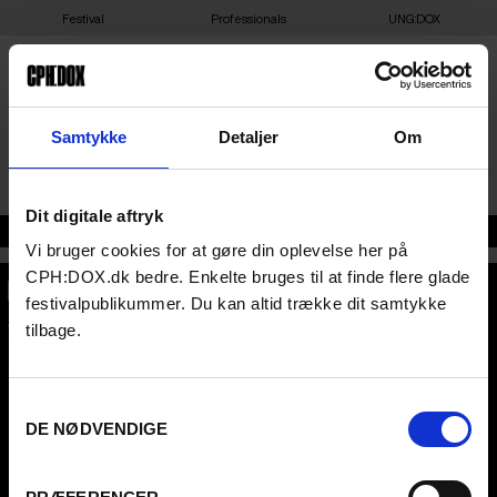
Festival
Professionals
UNG:DOX
KULTURHUSET I ARDEN
Samtykke
Detaljer
Om
Dit digitale aftryk
Adresse
Vi bruger cookies for at gøre din oplevelse her på
CPH:DOX.dk bedre. Enkelte bruges til at finde flere glade
festivalpublikummer. Du kan altid trække dit samtykke
CPH:DOX
tilbage.
Flæsketorvet 60, 3s
1711
Copenhagen V
Denmark
Samtykkevalg
CVR
31285569
DE NØDVENDIGE
FESTIVAL 2026 DA
PROFESSIONALS
Contact
Attend