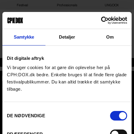
Festival
Professionals
UNG:DOX
GILLEJE BIBLIOTEK
Samtykke
Detaljer
Om
Dit digitale aftryk
Adresse
Vi bruger cookies for at gøre din oplevelse her på
CPH:DOX.dk bedre. Enkelte bruges til at finde flere glade
festivalpublikummer. Du kan altid trække dit samtykke
CPH:DOX
tilbage.
Flæsketorvet 60, 3s
1711
Copenhagen V
Denmark
Samtykkevalg
CVR
31285569
DE NØDVENDIGE
FESTIVAL 2026 DA
PROFESSIONALS
Contact
Attend