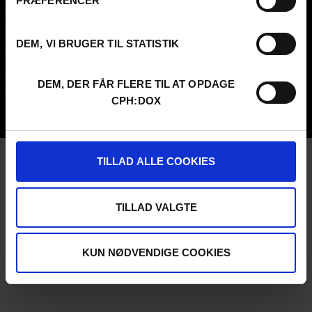
PRÆFERENCER
Archive
Guestlist
About us
SCHEDULE CPH:INDUSTRY
FAQ Festival
Submit
DEM, VI BRUGER TIL STATISTIK
Press info
FAQ Industry
Code of Conduct
CPH:INDUSTRY newsletter
Volunteer at CPH:DOX
Internships
DEM, DER FÅR FLERE TIL AT OPDAGE
Privacy Policy
CPH:DOX
UNG:DOX
TILLAD ALLE COOKIES
TILLAD VALGTE
KUN NØDVENDIGE COOKIES