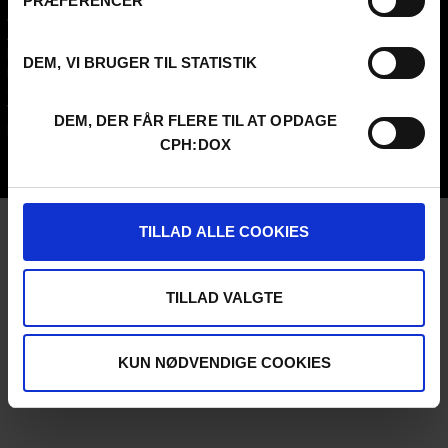
PRÆFERENCER
Archive
Guestlist
About us
SCHEDULE CPH:INDUSTRY
FAQ Festival
Submit
DEM, VI BRUGER TIL STATISTIK
Press info
FAQ Industry
Code of Conduct
CPH:INDUSTRY newsletter
Volunteer at CPH:DOX
Internships
DEM, DER FÅR FLERE TIL AT OPDAGE
Privacy Policy
CPH:DOX
UNG:DOX
TILLAD ALLE COOKIES
TILLAD VALGTE
KUN NØDVENDIGE COOKIES