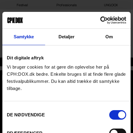
Festival
Professionals
UNG:DOX
BASBIO
Samtykke
Detaljer
Om
Dit digitale aftryk
Adresse
Vi bruger cookies for at gøre din oplevelse her på
CPH:DOX.dk bedre. Enkelte bruges til at finde flere glade
festivalpublikummer. Du kan altid trække dit samtykke
CPH:DOX
tilbage.
Flæsketorvet 60, 3s
1711
Copenhagen V
Denmark
Samtykkevalg
CVR
31285569
DE NØDVENDIGE
FESTIVAL 2026 DA
PROFESSIONALS
Contact
Attend