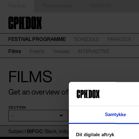
Festival
Professionals
UNG:DOX
FESTIVAL PROGRAMME
SCHEDULE
PARA:DOX
Films
Events
Venues
INTER:ACTIVE
FILMS
Get an overview of the films coming to
SECTION
SEARCH
Samtykke
-
Subject
BIPOC
: Black, indigenous, and other people of co
Dit digitale aftryk