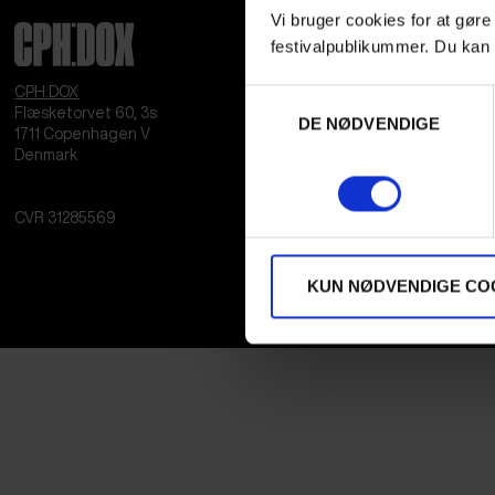
Vi bruger cookies for at gøre
festivalpublikummer. Du kan 
CPH:DOX
Samtykkevalg
Flæsketorvet 60, 3s
DE NØDVENDIGE
1711
Copenhagen V
Denmark
CVR
31285569
KUN NØDVENDIGE CO