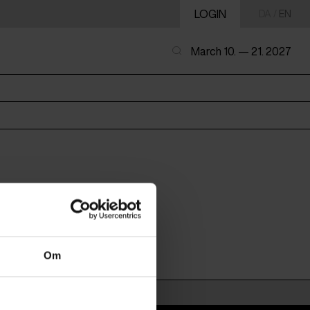
LOGIN
DA
/
EN
March 10. — 21. 2027
Om
indigenous people.