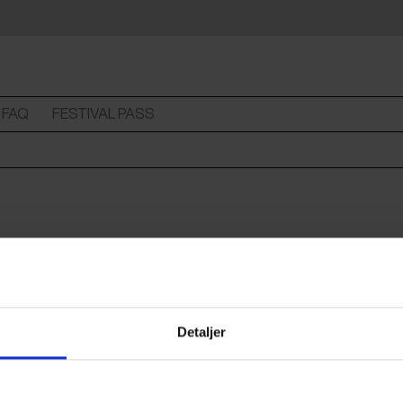
FAQ
FESTIVAL PASS
 CPH:DOX 2026.
Detaljer
lor. A selection of BIPOC films by and about black, colored and 