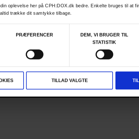
 din oplevelse her på CPH:DOX.dk bedre. Enkelte bruges til at fi
FESTIVAL 2026
altid trække dit samtykke tilbage.
DA
Contact
PRÆFERENCER
DEM, VI BRUGER TIL
Archive
STATISTIK
About us
FAQ Festival
Press info
Code of Conduct
Volunteer at CPH:DOX
Privacy Policy
OKIES
TILLAD VALGTE
TI