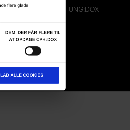
nde flere glade
PROFESSIONALS
UNG:DOX
Attend
Guestlist
DEM, DER FÅR FLERE TIL
SCHEDULE CPH:INDUSTRY
AT OPDAGE CPH:DOX
Submit
FAQ Industry
CPH:INDUSTRY newsletter
Internships
LLAD ALLE COOKIES