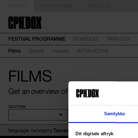
Festival
Professionals
UNG:DOX
FESTIVAL PROGRAMME
SCHEDULE
PARA:DOX
Films
Events
Venues
INTER:ACTIVE
FILMS
Get an overview of the films coming to
SECTION
SEARCH
Samtykke
-
language-category
Tamasheq
:
Dit digitale aftryk