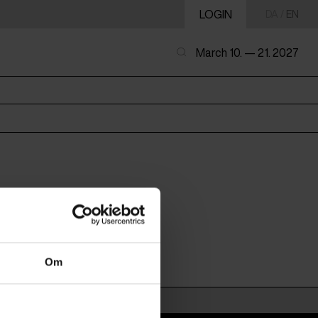
LOGIN
DA
/
EN
March 10. — 21. 2027
Om