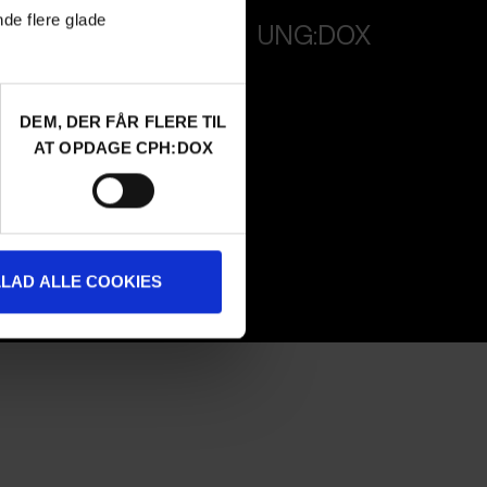
nde flere glade
PROFESSIONALS
UNG:DOX
Attend
Guestlist
DEM, DER FÅR FLERE TIL
SCHEDULE CPH:INDUSTRY
AT OPDAGE CPH:DOX
Submit
FAQ Industry
CPH:INDUSTRY newsletter
Internships
LLAD ALLE COOKIES