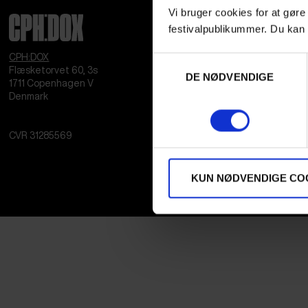
Vi bruger cookies for at gøre
festivalpublikummer. Du kan 
CPH:DOX
Samtykkevalg
Flæsketorvet 60, 3s
DE NØDVENDIGE
1711
Copenhagen V
Denmark
CVR
31285569
KUN NØDVENDIGE CO