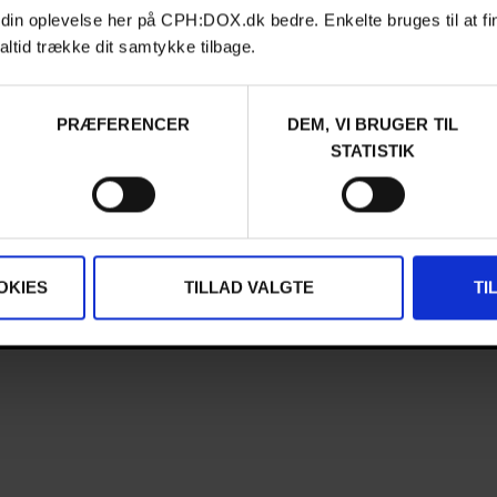
 din oplevelse her på CPH:DOX.dk bedre. Enkelte bruges til at fi
FESTIVAL 2026
altid trække dit samtykke tilbage.
DA
Contact
PRÆFERENCER
DEM, VI BRUGER TIL
Archive
STATISTIK
About us
FAQ Festival
Press info
Code of Conduct
Volunteer at CPH:DOX
Privacy Policy
OKIES
TILLAD VALGTE
TI