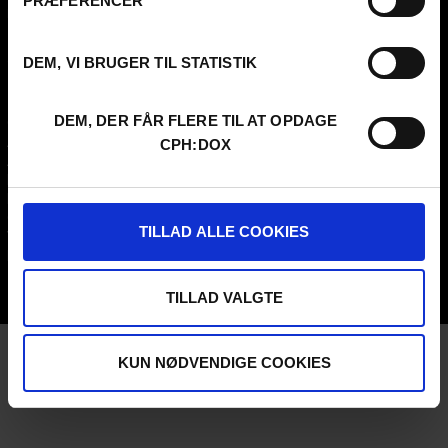
PRÆFERENCER
Denmark
DEM, VI BRUGER TIL STATISTIK
CVR
31285569
FESTIVAL 2026 DA
PROFESSIONALS
DEM, DER FÅR FLERE TIL AT OPDAGE
Contact
Attend
Archive
Guestlist
CPH:DOX
About us
SCHEDULE CPH:INDUSTRY
FAQ Festival
Submit
Press info
FAQ Industry
Code of Conduct
CPH:INDUSTRY newsletter
TILLAD ALLE COOKIES
Volunteer at CPH:DOX
Internships
Privacy Policy
UNG:DOX
TILLAD VALGTE
KUN NØDVENDIGE COOKIES