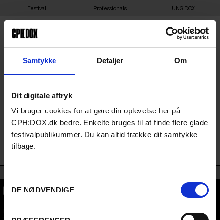
Festival
Professionals
UNG:DOX
Samtykke
Detaljer
Om
FILMS
Dit digitale aftryk
Get an overview of the films coming to
CPH:DOX 2026.
Vi bruger cookies for at gøre din oplevelse her på
CPH:DOX.dk bedre. Enkelte bruges til at finde flere glade
SECTION
SEARCH
festivalpublikummer. Du kan altid trække dit samtykke
-
tilbage.
Country
Tunisia
:
Samtykkevalg
DE NØDVENDIGE
CPH:DOX
Flæsketorvet 60, 3s
1711
Copenhagen V