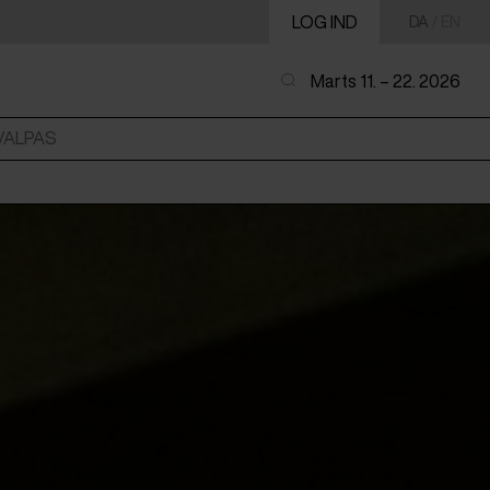
LOG IND
DA
/
EN
Marts 11. – 22. 2026
VALPAS