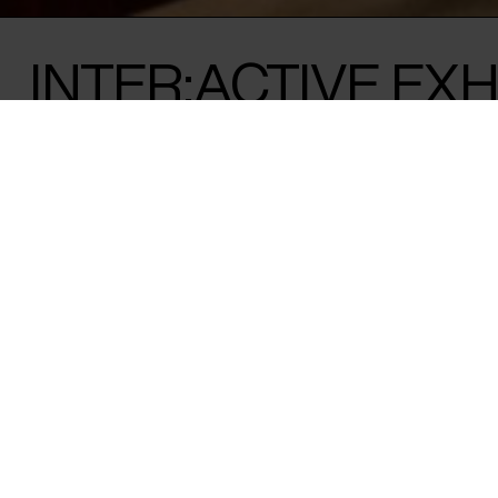
INTER:ACTIVE EXH
21.03 18:00-19:30
Oplev årets INTER:ACTIVE-udstilling med
"Hypervigilance" på Kunsthal Charlotten
I en tid præget af digital overophedning, global uro og g
undersøger kunstnere i stigende grad den kulturelle og psyk
hyperopmærksomhed, som virker til at definere vores samti
INTER:ACTIVE-udstilling fremviser den kollektive angst i et 
alarmberedskab, hvor vi kæmper for at bevare handlekraft
og omdømme. For queer-, handicappede og fordrevne fæll
af hyperopmærksomhed dybt indlejret – et overlevelsesinst
på kontrol og eksklusion. For andre er den blevet den nye 
nyhedscyklusser, kapitalisme, autoritær vold og presset for 