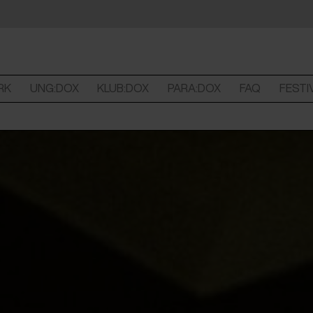
RK
UNG:DOX
KLUB:DOX
PARA:DOX
FAQ
FESTI