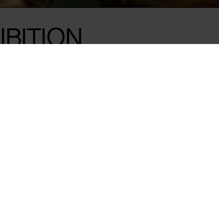
IBITION
 titlen
borg.
ennemgribende overvågning
ologiske tilstand af
d. Værkerne i årets
samfund, der er i konstant
 over vores krop, stemme
esskaber er denne tilstand
inkt i en verden baseret
normal, formet af 24-timers
at tilpasse sig i en verden,