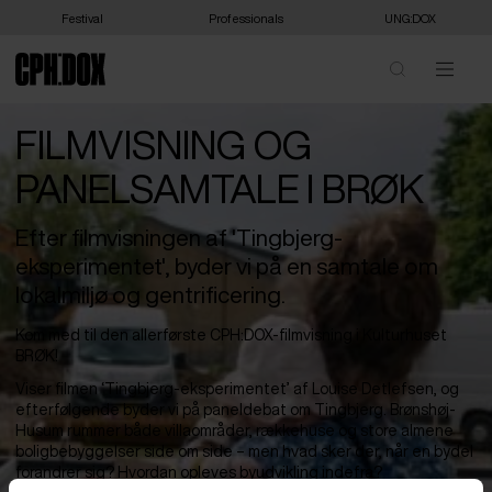
Festival
Professionals
UNG:DOX
FILMVISNING OG
PANELSAMTALE I BRØK
Efter filmvisningen af 'Tingbjerg-
eksperimentet', byder vi på en samtale om
lokalmiljø og gentrificering.
Kom med til den allerførste CPH:DOX-filmvisning i Kulturhuset
BRØK!
Viser filmen ‘Tingbjerg-eksperimentet’ af Louise Detlefsen, og
efterfølgende byder vi på paneldebat om Tingbjerg. Brønshøj-
Husum rummer både villaområder, rækkehuse og store almene
boligbebyggelser side om side – men hvad sker der, når en bydel
forandrer sig? Hvordan opleves byudvikling indefra?