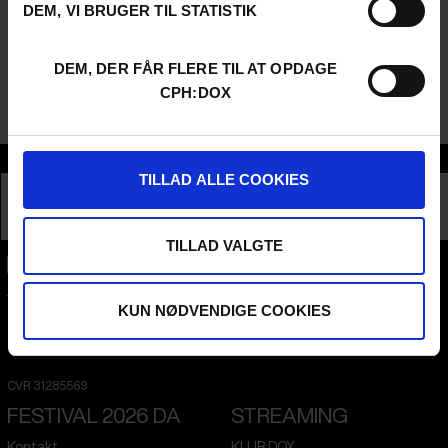
DEM, VI BRUGER TIL STATISTIK
Dette event er blevet muligt med støtte fra Brønshøj-Husum
Lokaludvalg.
DEM, DER FÅR FLERE TIL AT OPDAGE
CPH:DOX
Denne samtale er på dansk.
Sektion
TILLAD ALLE COOKIES
DEBATE
TILLAD VALGTE
CPH:DOX
Flæsketorvet 60, 3s
KUN NØDVENDIGE COOKIES
1711
Copenhagen V
Denmark
CVR
31285569
FESTIVAL 2026 DA
STREAMING
Kontakt
KLUB:DOX