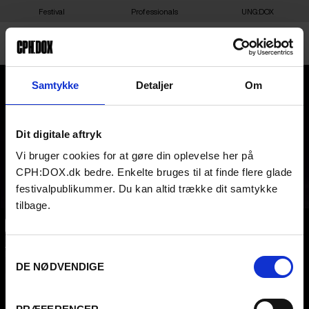
Festival
Professionals
UNG:DOX
DISCO DOUBLE-DEAL!
Samtykke
Detaljer
Om
DONNA SUMMER FILM +
Dit digitale aftryk
FREE AFTERPARTY
Vi bruger cookies for at gøre din oplevelse her på
CPH:DOX.dk bedre. Enkelte bruges til at finde flere glade
festivalpublikummer. Du kan altid trække dit samtykke
tilbage.
CPH:DOX
Samtykkevalg
Flæsketorvet 60, 3s
1711
Copenhagen V
DE NØDVENDIGE
Denmark