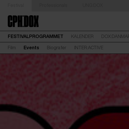
Festival
Professionals
UNG:DOX
FESTIVALPROGRAMMET
KALENDER
DOX:DANMA
Film
Events
Biografer
INTER:ACTIVE