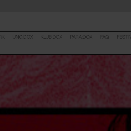
RK
UNG:DOX
KLUB:DOX
PARA:DOX
FAQ
FESTI