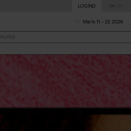
LOG IND
DA
/
EN
Marts 11. – 22. 2026
VALPAS