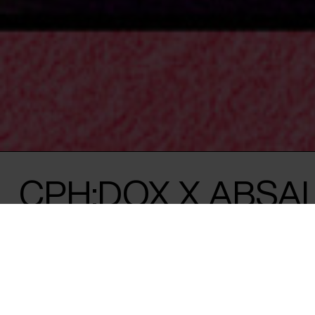
CPH:DOX X ABSAL
IBYENS KÆRLIGH
CPH:DOX og Absalon inviterer indenfor til
handler om kærlighed i en tid, hvor græn
menneske og maskine bliver stadig mere