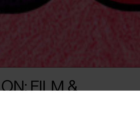
ON: FILM &
EDSPANEL
 en aften hvor det
serne mellem
 flydende. Kom og