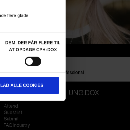
nde flere glade
DEM, DER FÅR FLERE TIL
AT OPDAGE CPH:DOX
Info
Nationalitet
Hungary
Profession
Other Professional
LLAD ALLE COOKIES
PROFESSIONALS
UNG:DOX
Attend
Guestlist
Submit
FAQ Industry