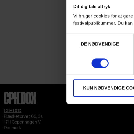
Dit digitale aftryk
Vi bruger cookies for at gøre
festivalpublikummer. Du kan 
Samtykkevalg
DE NØDVENDIGE
KUN NØDVENDIGE CO
CPH:DOX
Flæsketorvet 60, 3s
1711
Copenhagen V
Denmark