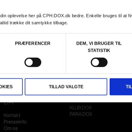
 din oplevelse her på CPH:DOX.dk bedre. Enkelte bruges til at fi
altid trække dit samtykke tilbage.
PRÆFERENCER
DEM, VI BRUGER TIL
STATISTIK
OKIES
TILLAD VALGTE
TI
FESTIVAL 2026
STREAMING
DA
KLUB:DOX
PARA:DOX
Kontakt
Presseinfo
Om os