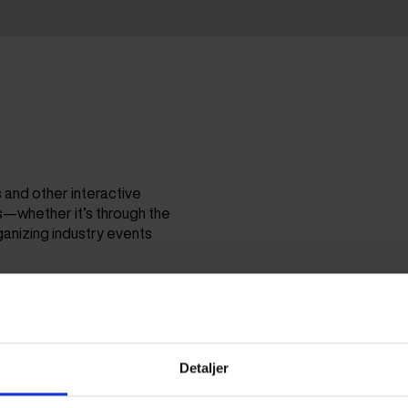
s and other interactive
—whether it’s through the
anizing industry events
Detaljer