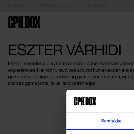
Festival
Professionals
UNG:DOX
ESZTER VÁRHIDI
Eszter Várhidi is a playful adventurer in the realms of game
experiences. Her work revolves around human experiences
games she designs, conducting game user research, or org
such as game jams, talks, and workshops.
Samtykke