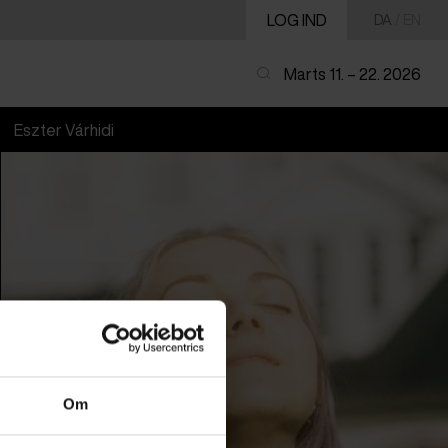
LOG IND
DA
/
EN
Marts 11. – 22. 2026
Eszter Várhidi
Om