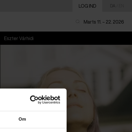
LOG IND
DA
/
EN
Marts 11. – 22. 2026
Eszter Várhidi
Om