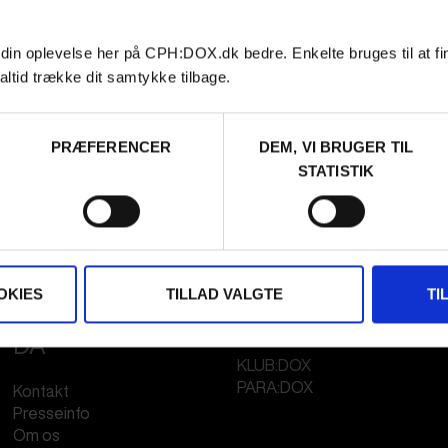
 din oplevelse her på CPH:DOX.dk bedre. Enkelte bruges til at fi
altid trække dit samtykke tilbage.
PRÆFERENCER
DEM, VI BRUGER TIL
STATISTIK
OKIES
TILLAD VALGTE
TI
FESTIVAL 2026
STREAMING
DA
KLUB:DOX
PARA:DOX
Kontakt
Presseinfo
Om os