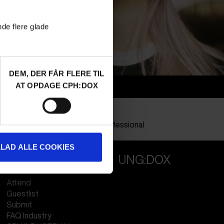
nde flere glade
DEM, DER FÅR FLERE TIL
AT OPDAGE CPH:DOX
Info
Nationalitet
Hungary
Profession
Other Professional
LLAD ALLE COOKIES
PROFESSIONALS
UNG:DOX
Attend
Guestlist
Submit
FAQ Industry