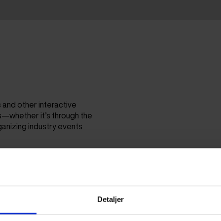
s and other interactive
—whether it’s through the
anizing industry events
Detaljer