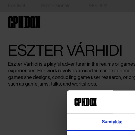
Festival
Professionals
UNG:DOX
ESZTER VÁRHIDI
Eszter Várhidi is a playful adventurer in the realms of game
experiences. Her work revolves around human experiences
games she designs, conducting game user research, or org
such as game jams, talks, and workshops.
Samtykke