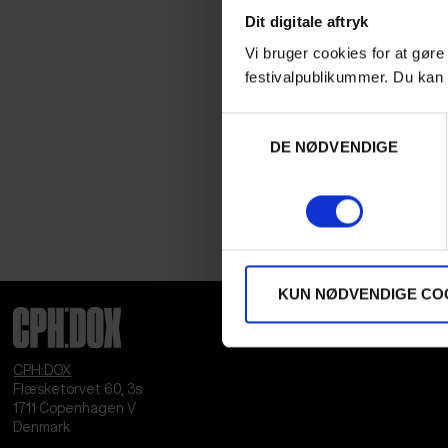
Dit digitale aftryk
Vi bruger cookies for at gøre
festivalpublikummer. Du kan 
Samtykkevalg
DE NØDVENDIGE
KUN NØDVENDIGE CO
CPH:DOX
Flæsketorvet 60, 3s
1711
Copenhagen V
Denmark