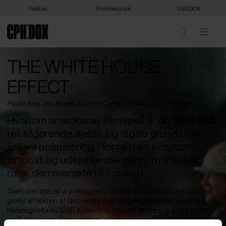
Festival
Professionals
UNG:DOX
THE WHITE HOUSE
EFFECT
Pedro Kos, Jon Shenk & Bonni Cohen /
USA
/ 2024 / 97 min
Hvordan amerikansk klimapolitik skiftede kurs
i et afgørende øjeblik og lagde grunden til
årtiers polarisering - fortalt i en film, som
virtuost og udelukkende gennem arkivklip
ruller den oversete historie ud.
‘Dem, der tror, at vi er magtesløse over for drivhuseffekten, har
glemt effekten af Det Hvide Hus’, sagde præsident Bush i en
kampagnetale i 1988. Klimaet var blevet et presserende emne,
og Bush lovede sine vælgere, at adminstationen ville sætte skub i