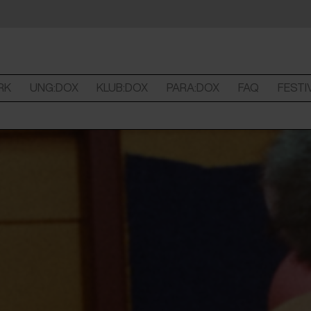
RK
UNG:DOX
KLUB:DOX
PARA:DOX
FAQ
FESTI