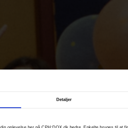
Detaljer
 din oplevelse her på CPH:DOX.dk bedre. Enkelte bruges til at fi