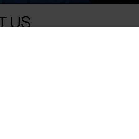
T US
92 min
flygtet til
måder at overvinde
b, søsterskab og om
e venskaber. Filmskareben
r i deres liv. Pigerne har én
Libanon, Syrien, Kurdistan og
ske har de mere til fælles
inde sig selv i en ny og
e kunstnere lærer pigerne
 dyrebare glimt af ‘det,