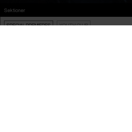
Sektioner
SPECIAL PREMIERES
YOUTH CLUB
Info
Engelsk Titel
Tell Them About Us
Original Titel
Tell Them About Us
Instruktør
Rand Beiruty
Producere
Alex and Ira Tondowski, Jude Kawwa &
Rand Beiruty
År
2024
Lande
Tyskland
&
Jordan
Sprog
arabisk
,
tysk
&
engelsk
Undertekster
engelske
Spilletid
1t 32m