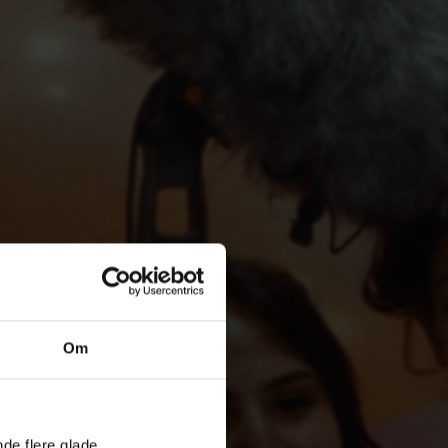
Om
nde flere glade