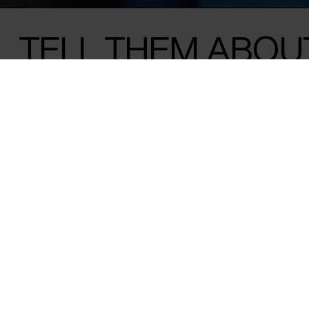
TELL THEM ABOU
Rand Beiruty /
Tyskland
&
Jordan
/ 2024 /
Verdenspremiere
/ 
En gruppe herlige teenagepiger, der alle er 
Tyskland, opfinder deres egne, kreative 
skjult diskrimination i en film om venska
at udleve ens drømme.
Dagligdagens små og store dramaer, latter og blomstrend
Rand Beiruty har fulgt en flok livlige teenagepiger over fire å
ting til fælles: De er alle flygtet fra deres hjemlande i Irak, 
Rumænien, og har søgt fred i en rolig tysk provinsby. Men må
end den smertefulde oplevelse af at være flygtet og skulle f
fremmed kultur. Gennem møder med inspirerende kvindelig
at dele deres historier og drømme med hinanden, og at give