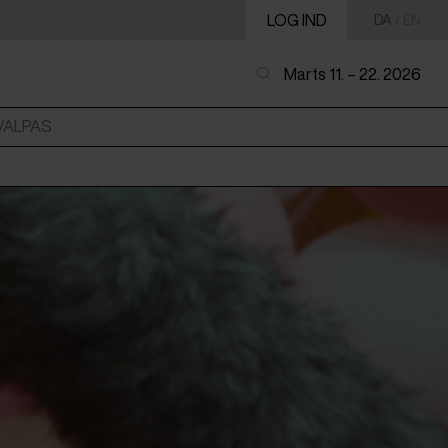
LOG IND
DA
/
EN
Marts 11. – 22. 2026
VALPAS