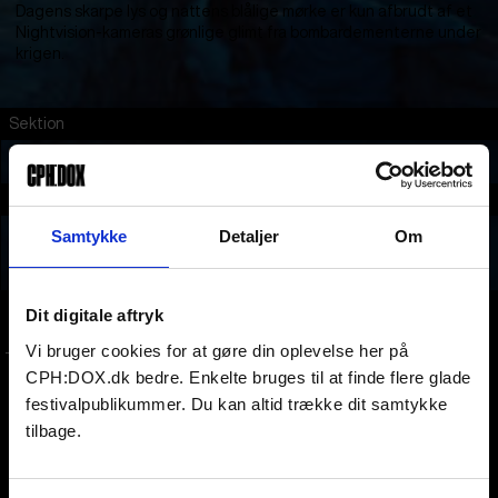
Dagens skarpe lys og nattens blålige mørke er kun afbrudt af et
Nightvision-kameras grønlige glimt fra bombardementerne under
krigen.
Sektion
NEW:VISION
Online festival (28.3 - 13.4)
Samtykke
Detaljer
Om
WATCH ONLINE 49 DKK
En del af
Dit digitale aftryk
Vi bruger cookies for at gøre din oplevelse her på
TRAILER
CPH:DOX.dk bedre. Enkelte bruges til at finde flere glade
festivalpublikummer. Du kan altid trække dit samtykke
tilbage.