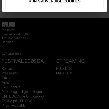
KUN NØDVENDIGE COOKIES
Spilletid
19m
Distribution
Square Eyes
CPH:DOX
Flæsketorvet 60, 3s
1711
Copenhagen V
Denmark
CVR
31285569
FESTIVAL 2026 DA
STREAMING
Kontakt
KLUB:DOX
Presseinfo
PARA:DOX
Om os
Arkiv
FAQ Festival
Praktik og ledige stillinger
CPH:DOX Code Of Conduct
Frivillig på CPH:DOX
Privatlivspolitik