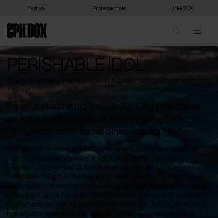
Festival
Professionals
UNG:DOX
PERISHABLE IDOL
Majid Al-Remaih /
Frankrig
,
Kuwait
&
Qatar
/ 2025 /
Verdenspremiere
/ 19 min
På en forladt ø ud for Kuwait City reflekterer
en lokal arkæolog over erindring og historie,
mens den nære fortid bliver stadig fjernere.
I horisonten rejser Kuwait Citys skyline sig over havet mod en
mørkeblå himmel. Når man betragter byen fra den forladte ø
Failaka – tidligere kendt som Ikaros – er den en luftspejling fra
fremtiden. I Majid Al-Remaihs atmosfæriske og elliptiske filmværk
‘Perishable Idol’ vender den lokale arkæolog Hassan Al-Failakawy
tilbage til Failaka for at studere fortidens fysiske rester i sandet.
Mellem ødemarken og de moderne ruiner fra Golfkrigen stiller
han sig selv spørgsmål om tid, restitution og tilhørsforhold.