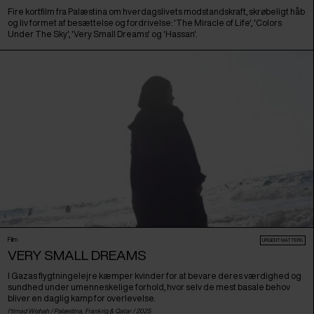
Fire kortfilm fra Palæstina om hverdagslivets modstandskraft, skrøbeligt håb
og liv formet af besættelse og fordrivelse: 'The Miracle of Life', 'Colors
Under The Sky', 'Very Small Dreams' og 'Hassan'.
Film
URGENT MATTERS
VERY SMALL DREAMS
I Gazas flygtningelejre kæmper kvinder for at bevare deres værdighed og
sundhed under umenneskelige forhold, hvor selv de mest basale behov
bliver en daglig kamp for overlevelse.
I'timad Wishah /
Palæstina
,
Frankrig
&
Qatar
/ 2025