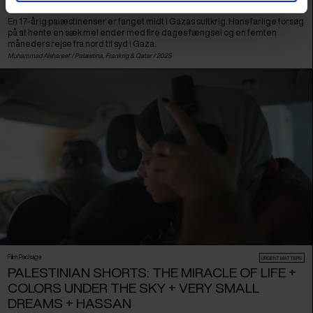
HASSAN
En 17-årig palæstinenser er fanget midt i Gazas sultkrig. Hans farlige forsøg
på at hente en sæk mel ender med fire dages fængsel og en femten
måneders rejse fra nord til syd i Gaza.
Muhammad Alshareef /
Palæstina
,
Frankrig
&
Qatar
/ 2025
Film Package
URGENT MATTERS
PALESTINIAN SHORTS: THE MIRACLE OF LIFE +
COLORS UNDER THE SKY + VERY SMALL
DREAMS + HASSAN