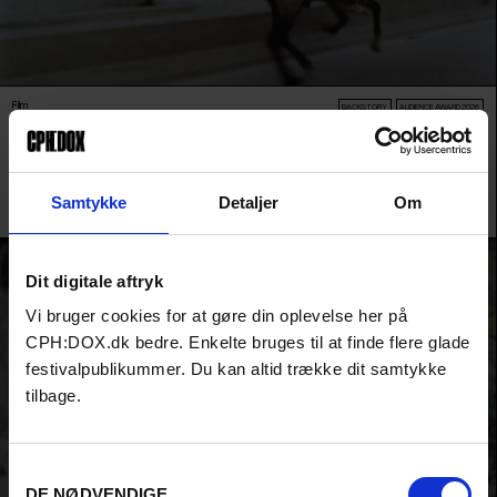
Film
BACKSTORY
AUDIENCE AWARD 2026
DO YOU LOVE ME
Libanesisk festivalhit, der med virtuos, filmkunstnerisk kraft samler et
fragmenteret portræt af et land, en by og et folk, der har oplevet lidt af hvert.
Et cinematisk kærlighedsbrev til Libanon.
Samtykke
Detaljer
Om
Lana Daher /
Libanon
,
Frankrig
,
Tyskland
&
Qatar
/ 2025
Dit digitale aftryk
Vi bruger cookies for at gøre din oplevelse her på
CPH:DOX.dk bedre. Enkelte bruges til at finde flere glade
festivalpublikummer. Du kan altid trække dit samtykke
tilbage.
Samtykkevalg
DE NØDVENDIGE