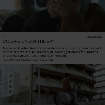
Film
URGENT MATTERS
COLORS UNDER THE SKY
Aya, en ung kunstner fra Gaza, har mistet sin far og bror og er sammen med
sin mor fordrevet til et telt i Rafah. Midt i ødelæggelserne står hun fast på
sin drøm: at komponere og indspille sin nye sang
Reema Mahmoud /
Palæstina
,
Frankrig
&
Qatar
/ 2025