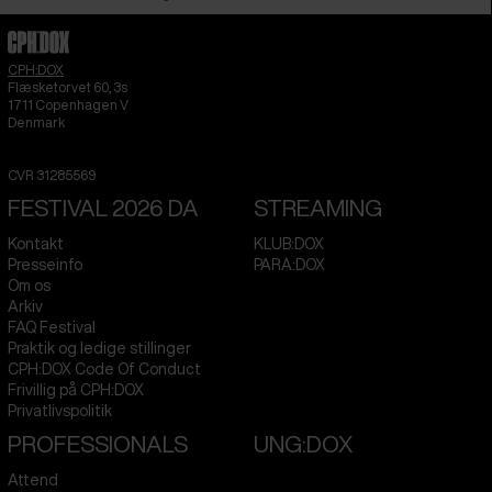
CPH:DOX
Flæsketorvet 60, 3s
1711
Copenhagen V
Denmark
CVR
31285569
FESTIVAL 2026 DA
STREAMING
Kontakt
KLUB:DOX
Presseinfo
PARA:DOX
Om os
Arkiv
FAQ Festival
Praktik og ledige stillinger
CPH:DOX Code Of Conduct
Frivillig på CPH:DOX
Privatlivspolitik
PROFESSIONALS
UNG:DOX
Attend