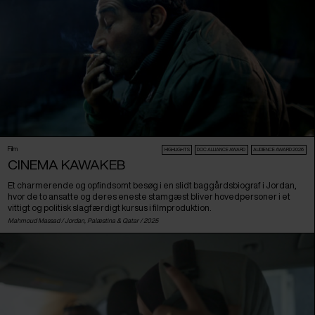
Film
HIGHLIGHTS
DOC ALLIANCE AWARD
AUDIENCE AWARD 2026
CINEMA KAWAKEB
Et charmerende og opfindsomt besøg i en slidt baggårdsbiograf i Jordan,
hvor de to ansatte og deres eneste stamgæst bliver hovedpersoner i et
vittigt og politisk slagfærdigt kursus i filmproduktion.
Mahmoud Massad /
Jordan
,
Palæstina
&
Qatar
/ 2025