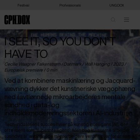
Festival
Professionals
UNG:DOX
I SEE IT, SO YOU DON’T
HAVE TO
Cecilie Waagner Falkenstrøm /
Danmark
/ Wall Hanging / 2023 /
Europæisk premiere
/ 0 min
Ved at kombinere maskinlæring og Jacquard-
vævning dykker det kunstneriske vægophæng
ned ilavtlønnede mikroarbejderes mentale
sundhed i data- og
indholdsmodereringssektoren i AI-industrien.
Tech-industriens succes hviler på kunstig intelligens (AI), der
ofte roses som “superintelligent”. Men bag kulisserne arbejder
tusindvis af lavtlønnede mikroarbejdere verden over for at samle