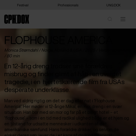
Festival
Professionals
UNG:DOX
FLOPHOUSE AMERICA
Monica Strømdahl /
Norge
,
Holland
&
USA
/ 2025 /
Verdenspremiere
/ 80 min
En 12-årig dreng trodser sine forældres
misbrug og finder glimt af håb i en uventet
tragedie, i en hjerteskærende film fra USAs
desperate underklasse.
Man ved aldrig rigtig om det er dag eller nat i ‘Flophouse
America’. Her møder vi 12-årige Mikal, en kvik dreng i en svær
situation. Han bor med sin mor og far på et billigt hotel – et
‘flophouse’ – som i en tid med radikal ulighed både er et hjem og
en tilstand for udsatte mennesker i udkanten af det
amerikanske samfund. Hans forældre drikker, og selvom de
elsker deres søn, lever de i et kaos af druk og desperat