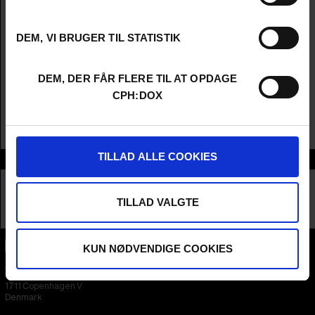
Engelsk Titel
Flophouse America
Original Titel
Flophouse America
DEM, VI BRUGER TIL STATISTIK
Instruktør
Monica Strømdahl
Producere
Beathe Hofseth & Siri Natvik
År
2025
DEM, DER FÅR FLERE TIL AT OPDAGE
Lande
Norge
,
Holland
&
USA
CPH:DOX
Sprog
engelsk
Spilletid
1t 20m
Distribution
Fri Film
TILLAD ALLE COOKIES
Samarbejdspartnere
TILLAD VALGTE
KUN NØDVENDIGE COOKIES
CPH:DOX
Flæsketorvet 60, 3s
1711
Copenhagen V
Denmark