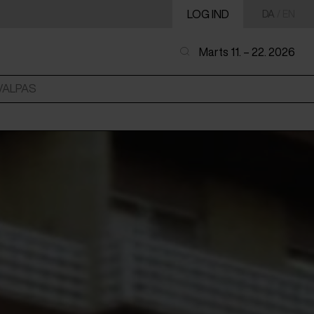
LOG IND
DA
/
EN
Marts 11. – 22. 2026
VALPAS