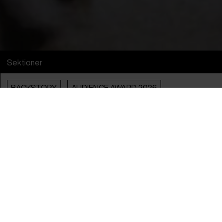
Sektioner
BACKSTORY
AUDIENCE AWARD 2026
Info
Engelsk Titel
Do You Love Me
Original Titel
Do You Love Me
Instruktør
Lana Daher
Producere
Jean-Laurent Csinidis & Lana Daher
Kamera
Klipper
Qutaiba Barhamji
Lyd
Pierre Armand