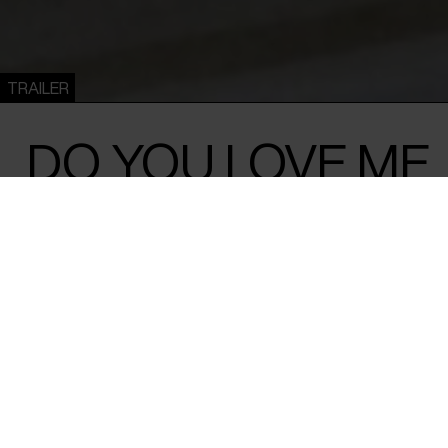
TRAILER
DO YOU LOVE ME
Lana Daher /
Libanon
,
Frankrig
,
Tyskland
&
Qatar
/ 2025 / 77 
Libanesisk festivalhit, der med virtuos, fi
samler et fragmenteret portræt af et land,
der har oplevet lidt af hvert. Et cinematis
Libanon.
Hvordan fortæller man et lands moderne historie, når landet 
gode folk mildest talt har gennemlevet lidt af hvert? Man 
som filmskaberen Lana Daher, der med sit festivalhit ‘Do Yo