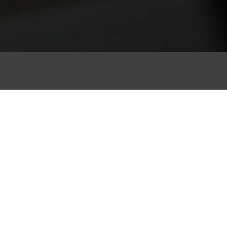
min
lmkunstnerisk kraft
 en by og et folk,
k kærlighedsbrev til
er Libanon – et land, hvis
kunne for eksempel gøre
u Love Me’ har skabt et