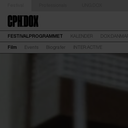
Festival
Professionals
UNG:DOX
FESTIVALPROGRAMMET
KALENDER
DOX:DANMA
Film
Events
Biografer
INTER:ACTIVE