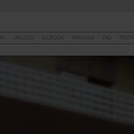
RK
UNG:DOX
KLUB:DOX
PARA:DOX
FAQ
FESTI