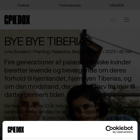
Festival
Professionals
UNG:DOX
BYE BYE TIBERIAS
Lina Soualem /
Frankrig
,
Palæstina
,
Belgien
&
Qatar
/ 2023 / 82 min
Fire generationer af palæstinensiske kvinder
beretter levende og bevægende om deres
forhold til hjemlandet, hjembyen Tiberias, og
om den modstand, der er gået i arv fra mor til
datter gennem tiden.
Da Hiam Abbass var 23 år forlod hun sin familie og sin
palæstinensiske landsby for at blive skuespiller i Frankrig. Der har
hun boet i over 30 år, men hver sommer vender hun tilbage til
barndommens landsby sammen med sin datter. Datteren er
blevet filminstruktør og medbringer hver sommer sit kamera og
filmer bedstemorens hus, moderens syv søstre i samtale og