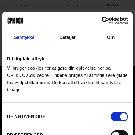
Festival
Professionals
UNG:DOX
EMBASSY OF IRELAND
Samtykke
Detaljer
Om
Dit digitale aftryk
Vi bruger cookies for at gøre din oplevelse her på
CPH:DOX.dk bedre. Enkelte bruges til at finde flere glade
CPH:DOX
festivalpublikummer. Du kan altid trække dit samtykke
Flæsketorvet 60, 3s
tilbage.
1711
Copenhagen V
Denmark
Samtykkevalg
CVR
31285569
DE NØDVENDIGE
FESTIVAL 2026 DA
PROFESSIONALS
Contact
Attend
Archive
Guestlist