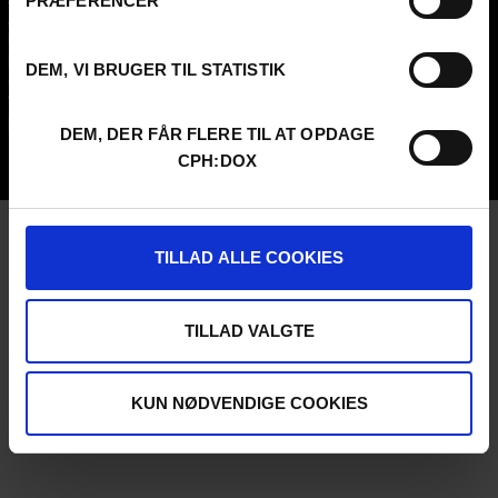
PRÆFERENCER
About us
SCHEDULE CPH:INDUSTRY
FAQ Festival
Submit
Press info
FAQ Industry
DEM, VI BRUGER TIL STATISTIK
Code of Conduct
CPH:INDUSTRY newsletter
Volunteer at CPH:DOX
Internships
Privacy Policy
DEM, DER FÅR FLERE TIL AT OPDAGE
UNG:DOX
CPH:DOX
TILLAD ALLE COOKIES
TILLAD VALGTE
KUN NØDVENDIGE COOKIES