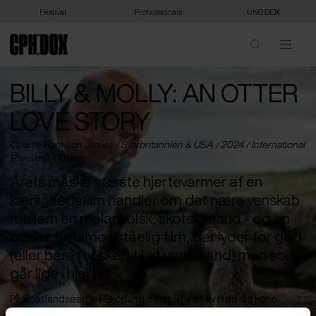
Festival
Professionals
UNG:DOX
BILLY & MOLLY: AN OTTER
LOVE STORY
Charlie Hamilton James /
Storbritannien
&
USA
/ 2024 /
International
Premiere
/ 78 min
Årets måske største hjertevarmer af en
kærlighedsfilm handler om det nære venskab
mellem en melankolsk, skotsk mand - og en
odder. En uimodståelig film, der lyder for god
(eller bare for skør) til at være sand, men som
går lige i hjertet.
På Shetlandsøerne i Skotland deler Billy sit liv med sin kone
Susan i et øde hus ved vandet. På trods af den uendelige