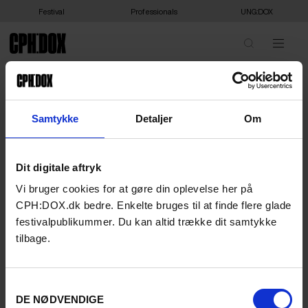
Festival
Professionals
UNG:DOX
NORDISK FILM
BIOGRAFER VIBORG
Samtykke
Detaljer
Om
Vores adresse
Nordisk Film Biografer Viborg
Dit digitale aftryk
Tingvej 22
8800 Viborg
Vi bruger cookies for at gøre din oplevelse her på
serviceviborg@nfbio.dk
CPH:DOX.dk bedre. Enkelte bruges til at finde flere glade
festivalpublikummer. Du kan altid trække dit samtykke
Åbningstider
tilbage.
Vi åbner 30. min før første forestilling
Mandag - søndag (samt helligdage)
Parkering & transport
Samtykkevalg
Parkering: Der er gratis parkeringspladser ved siden af og
DE NØDVENDIGE